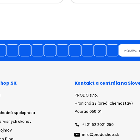
hop.SK
Kontakt a centrála na Slov
a
PRODO s.r.o.
Hraničná 22 (areál Chemostav)
Poprad 058 01
chodná spolupráca
ervisných úkonov
+421 52 2021 250
pojmov
info@prodoshop.sk
op Blog