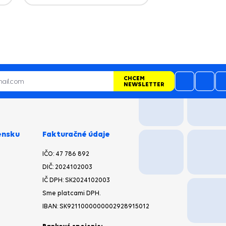
CHCEM
NEWSLETTER
ensku
Fakturačné údaje
IČO: 47 786 892
DIČ: 2024102003
IČ DPH: SK2024102003
Sme platcami DPH.
IBAN: SK9211000000002928915012