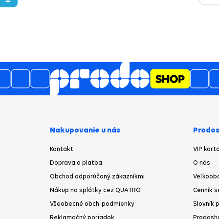
Nakupovanie u nás
Prodos
Kontakt
VIP kart
Doprava a platba
O nás
Obchod odporúčaný zákazníkmi
Veľkoob
Nákup na splátky cez QUATRO
Cenník s
Všeobecné obch. podmienky
Slovník 
Reklamačný poriadok
Prodosh