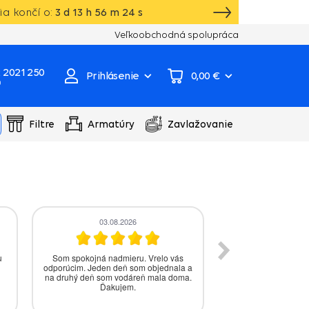
a končí o:
3
d
13
h
56
m
23
s
Vlastný sklad, výroba, servisné centrum čer
Veľkoobchodná spolupráca
 2021 250
Prihlásenie
0,00 €
0
Filtre
Armatúry
Zavlažovanie
03.08.2026
31.07.
u
Som spokojná nadmieru. Vrelo vás
Zatiaľ som
odporúcim. Jeden deň som objednala a
na druhý deň som vodáreň mala doma.
Ďakujem.