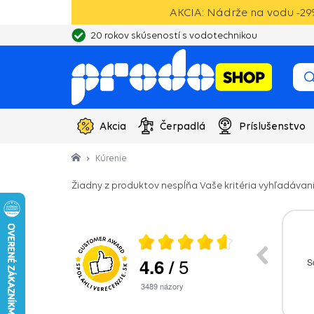
AKCIA: Nádrže na vodu -29%
20 rokov skúseností s vodotechnikou
Akcia
Čerpadlá
Príslušenstvo
Kúrenie
Žiadny z produktov nespĺňa Vaše kritéria vyhľadávani
026
05.08.2026
5
4.6
/
kladom by som
J̌ano,bol som spokojný, budem vás
S
r nasledujúci
odporúčať
ednávke a nie po
3489
názory
efonicky