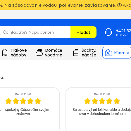
. Na zásobovanie vodou, polievanie, zavlažovanie. 🕒 Akci
+421 52
Hľadať
8:00 - 16:0
Tlakové
Domáce
Šachty,
Kúrenie
nádoby
vodárne
nádrže
a.
04.08.2026
04.08.2026
om spokojný.Odporučim svojim
Sú ústretový pri tel. kontakte a dodaj
známym
tovar v dohodnutom termíne a