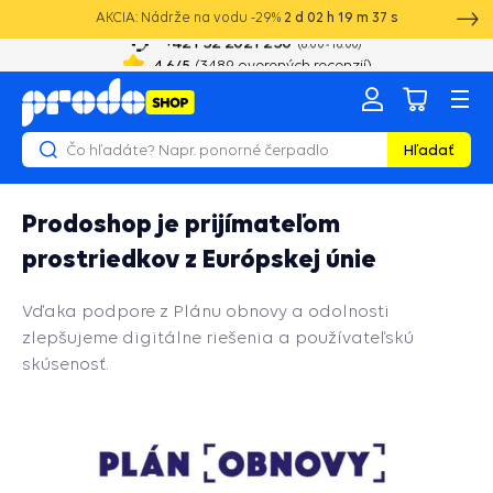
AKCIA: Nádrže na vodu -29%
2
d
02
h
19
m
36
s
+421 52 2021 250
8:00 - 16:00
4.6
/5
(
3489
overených recenzií)
Hľadať
Prodoshop je prijímateľom
prostriedkov z Európskej únie
Vďaka podpore z Plánu obnovy a odolnosti
zlepšujeme digitálne riešenia a používateľskú
skúsenosť.