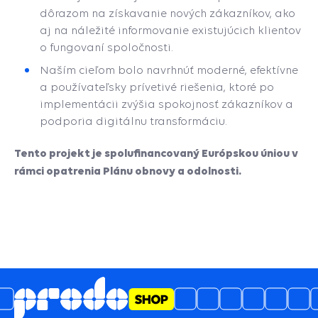
dôrazom na získavanie nových zákazníkov, ako
aj na náležité informovanie existujúcich klientov
o fungovaní spoločnosti.
Naším cieľom bolo navrhnúť moderné, efektívne
a používateľsky prívetivé riešenia, ktoré po
implementácii zvýšia spokojnosť zákazníkov a
podporia digitálnu transformáciu.
Tento projekt je spolufinancovaný Európskou úniou v
rámci opatrenia Plánu obnovy a odolnosti.
5
4.6
/
3489
názory