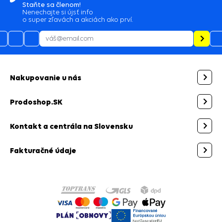
05.08.2026
profi prístup, spokojnosť
05.08.2026
zaslanie tovaru skladom by som očakával
najneskôr nasledujúci pracovný deň po
objednávke a nie po urgencii telefonicky
Staňte sa členom!
Nenechajte si újsť info
05.08.2026
o super zľavách a akciách ako prví.
J̌ano,bol som spokojný, budem vás odporúčať