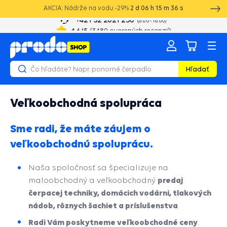
AKCIA: Nádrže na vodu -29%
2
d
06
h
15
m
36
s
+421 52 2021 250
8:00 - 16:00
4.6
/5
(
3489
overených recenzií)
Hľadať
Veľkoobchodná spolupráca
Sme radi, že máte záujem o
veľkoobchodnú spoluprácu.
Naša spoločnosť sa špecializuje na
predaj
maloobchodný a veľkoobchodný
čerpacej techniky, domácich vodárni, tlakových
nádob, rôznych šachiet a príslušenstva
.
Radi Vám poskytneme veľkoobchodné ceny
.