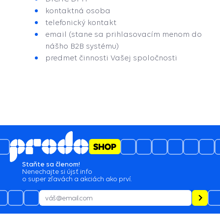
kontaktná osoba
telefonický kontakt
email (stane sa prihlasovacím menom do
nášho B2B systému)
predmet činnosti Vašej spoločnosti
5
4.6
/
3489
názory
05.08.2026
profi prístup, spokojnosť