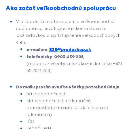
Ako začať veľkoobchodnú spoluprácu
V prípade, že máte záujem o veľkoobchodnú
spoluprácu, neváhajte nás kontaktovať s
požiadavkou o sprístupnenie veľkoobchodných
cien.
e-mailom
B2B@prodoshop.sk
:
telefonicky
0903 439 205
:
,
(alebo cez všeobecnú zákaznícku linku +421
52 2021 250)
Do mailu prosím uveďte všetky potrebné údaje
:
názov spoločnosti
sídlo spoločnosti (fakturačnú
adresu/dodaciu adresu ak je iná ako
fakturačná)
IČO
DIČ/IČ DPH