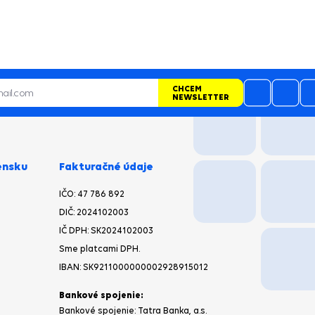
CHCEM
NEWSLETTER
ensku
Fakturačné údaje
IČO: 47 786 892
DIČ: 2024102003
IČ DPH: SK2024102003
Sme platcami DPH.
IBAN: SK9211000000002928915012
Bankové spojenie:
Bankové spojenie: Tatra Banka, a.s.