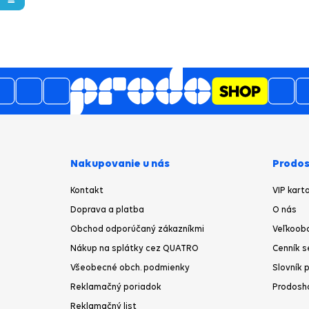
Nakupovanie u nás
Prodos
Kontakt
VIP kart
Doprava a platba
O nás
Obchod odporúčaný zákazníkmi
Veľkoob
Nákup na splátky cez QUATRO
Cenník s
Všeobecné obch. podmienky
Slovník 
Reklamačný poriadok
Prodosh
Reklamačný list