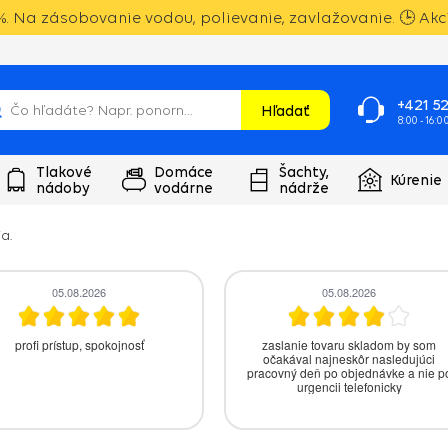
. Na zásobovanie vodou, polievanie, zavlažovanie. 🕒 Akci
+421 52
Hľadať
8:00 - 16:0
Tlakové
Domáce
Šachty,
Kúrenie
nádoby
vodárne
nádrže
a.
05.08.2026
05.08.2026
profi prístup, spokojnosť
zaslanie tovaru skladom by som
očakával najneskôr nasledujúci
pracovný deň po objednávke a nie p
urgencii telefonicky