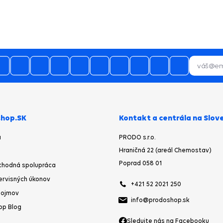
hop.SK
Kontakt a centrála na Slov
a
PRODO s.r.o.
Hraničná 22 (areál Chemostav)
Poprad 058 01
chodná spolupráca
ervisných úkonov
+421 52 2021 250
pojmov
info@prodoshop.sk
op Blog
Sledujte nás na Facebooku