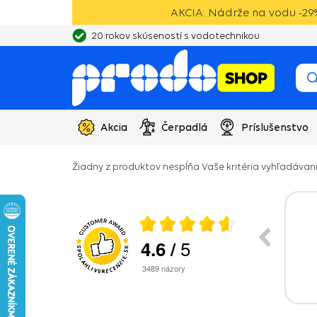
AKCIA: Nádrže na vodu -29%
20 rokov skúseností s vodotechnikou
Akcia
Čerpadlá
Príslušenstvo
Žiadny z produktov nespĺňa Vaše kritéria vyhľadávani
026
29.07.2026
5
4.6
/
a bola rýchla a v
Dlhšia dodacia doba. Inak spokojny
ku
3489
názory