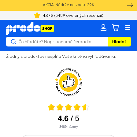
AKCIA: Nádrže na vodu -29%
4.6
/5
(
3489
overených recenzií)
Hľadať
Žiadny z produktov nespĺňa Vaše kritéria vyhľadávania.
5
4.6
/
3489
názory