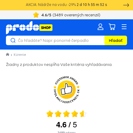
AKCIA: Nádrže na vodu -29%
2
d
10
h
55
m
52
s
4.6
/5
(
3489
overených recenzií)
Hľadať
Kúrenie
Žiadny z produktov nespĺňa Vaše kritéria vyhľadávania.
5
4.6
/
3489
názory