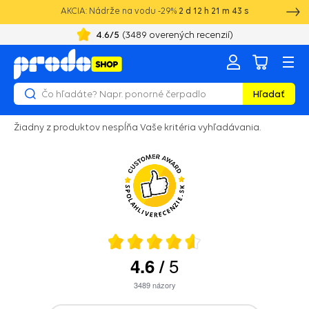
AKCIA: Nádrže na vodu -29%
2
d
12
h
21
m
43
s
4.6
/5
(
3489
overených recenzií)
Hľadať
Žiadny z produktov nespĺňa Vaše kritéria vyhľadávania.
5
4.6
/
3489
názory