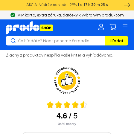
AKCIA: Nádrže na vodu -29%
1
d
17
h
39
m
25
s
VIP karta, extra záruka, darčeky k vybraným produktom
Hľadať
Žiadny z produktov nespĺňa Vaše kritéria vyhľadávania.
5
4.6
/
3489
názory