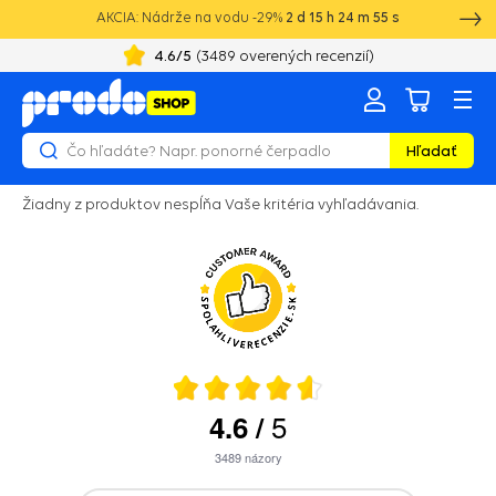
AKCIA: Nádrže na vodu -29%
2
d
15
h
24
m
55
s
4.6
/5
(
3489
overených recenzií)
Hľadať
Žiadny z produktov nespĺňa Vaše kritéria vyhľadávania.
5
4.6
/
3489
názory