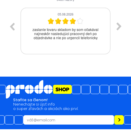
05.08.2026
zaslanie tovaru skladom by som očakával
J̌a
najneskôr nasledujúci pracovný deň po
objednávke a nie po urgencii telefonicky
Staňte sa členom!
Nenechajte si újsť info
o super zľavách a akciách ako prví.