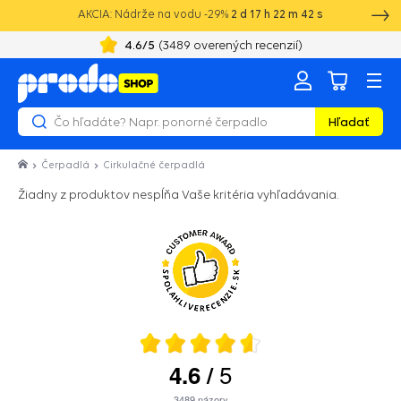
AKCIA: Nádrže na vodu -29%
2
d
17
h
22
m
42
s
4.6
/5
(
3489
overených recenzií)
Hľadať
Čerpadlá
Cirkulačné čerpadlá
Žiadny z produktov nespĺňa Vaše kritéria vyhľadávania.
5
4.6
/
3489
názory