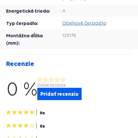
Energetická trieda:
A
Typ čerpadla:
Obehové čerpadlo
Montážna dĺžka
125178
(mm):
Recenzie
0 %
ŽIADNE RECENZIE
Pridať recenziu
5
0x
hviezdičiek>
4
0x
hviezdičky>