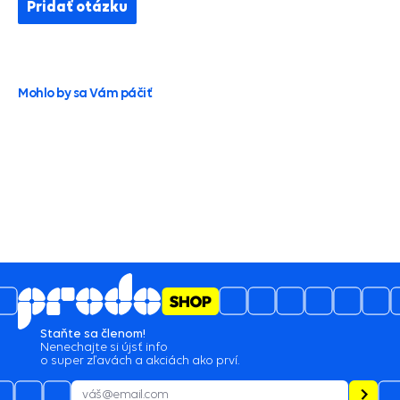
Pridať otázku
Mohlo by sa Vám páčiť
Staňte sa členom!
Nenechajte si újsť info
o super zľavách a akciách ako prví.