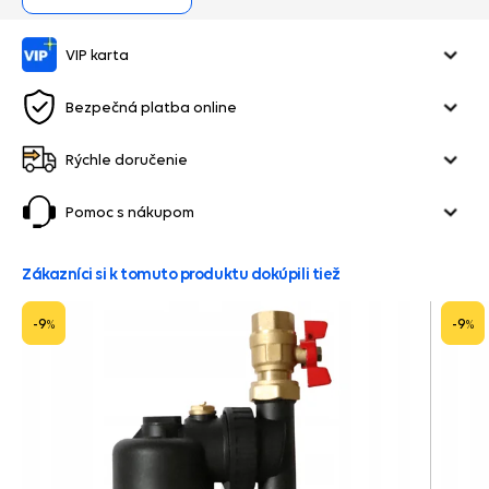
VIP karta
Bezpečná platba online
Rýchle doručenie
Pomoc s nákupom
Zákazníci si k tomuto produktu dokúpili tiež
-9
-9
%
%