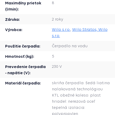
Maximálny prietok
8
(l/min):
Záruka:
2 roky
Výrobca:
Wilo s.r.o.
,
Wilo Stratos, Wilo
s.r.o.
Použitie čerpadla:
Čerpadlo na vodu
Hmotnosť (kg):
5
Prevedenie čerpadla
230 V
- napätie (V):
Materiál čerpadla:
skriňa čerpadla: šedá liatina
nalakovaná technológiou
KTL obežné koleso: plast
hriadel: nerezová oceľ
tepelná izolacia:
polypropylen