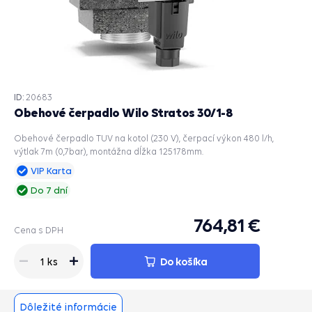
ID:
20683
Obehové čerpadlo Wilo Stratos 30/1-8
Obehové čerpadlo TUV na kotol (230 V), čerpací výkon 480 l/h,
výtlak 7m (0,7bar), montážna dĺžka 125178mm.
VIP Karta
Do 7 dní
764,81 €
Cena s DPH
Do košíka
1 ks
Dôležité informácie