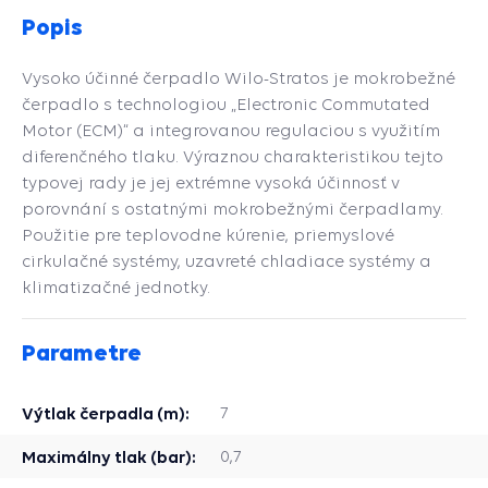
Popis
Vysoko účinné čerpadlo Wilo-Stratos je mokrobežné
čerpadlo s technologiou „Electronic Commutated
Motor (ECM)“ a integrovanou regulaciou s využitím
diferenčného tlaku. Výraznou charakteristikou tejto
typovej rady je jej extrémne vysoká účinnosť v
porovnání s ostatnými mokrobežnými čerpadlamy.
Použitie pre teplovodne kúrenie, priemyslové
cirkulačné systémy, uzavreté chladiace systémy a
klimatizačné jednotky.
Parametre
Výtlak čerpadla (m):
7
Maximálny tlak (bar):
0,7