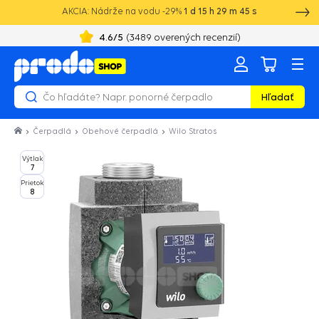
AKCIA: Nádrže na vodu -29%
1
d
15
h
29
m
45
s
+421 52 2021 250
8:00 - 16:00
4.6
/5
(
3489
overených recenzií)
Hľadať
Čerpadlá
Obehové čerpadlá
Wilo Stratos
Výtlak
7
Prietok
8