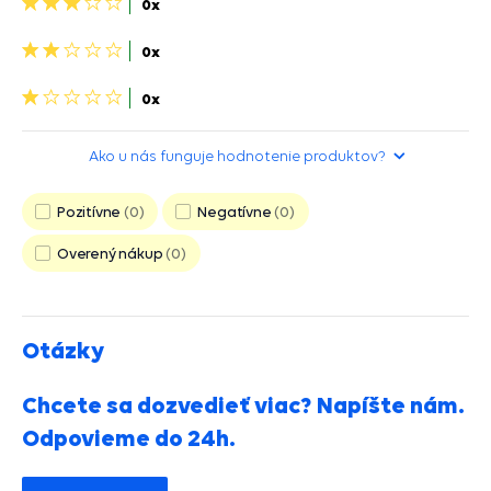
3
0x
hviezdičky>
2
0x
hviezdičky>
1
0x
hviezdička>
Ako u nás funguje hodnotenie produktov?
Pozitívne
0
Negatívne
0
Overený nákup
0
Otázky
Chcete sa dozvedieť viac? Napíšte nám.
Odpovieme do 24h.