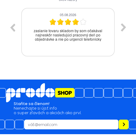
05.08.2026
zaslanie tovaru skladom by som očakával
J̌a
najneskôr nasledujúci pracovný deň po
objednávke a nie po urgencii telefonicky
Staňte sa členom!
Nenechajte si újsť info
o super zľavách a akciách ako prví.