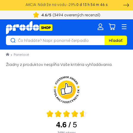
AKCIA: Nádrže na vodu -29%
0
d
13
h
54
m
46
s
4.6
/5
(
3494
overených recenzií)
Hľadať
Panelové
Žiadny z produktov nespĺňa Vaše kritéria vyhľadávania.
5
4.6
/
3494
názory