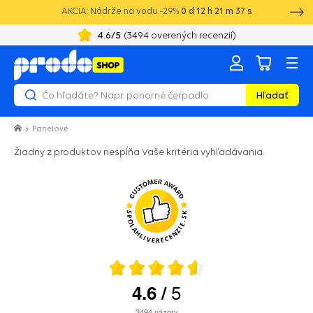
AKCIA: Nádrže na vodu -29%
0
d
12
h
21
m
37
s
4.6
/5
(
3494
overených recenzií)
Hľadať
Panelové
Žiadny z produktov nespĺňa Vaše kritéria vyhľadávania.
5
4.6
/
3494
názory