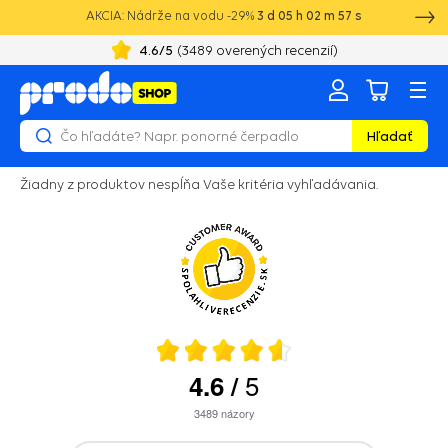
AKCIA: Nádrže na vodu -29%
3
d
05
h
02
m
57
s
4.6
/5
(
3489
overených recenzií)
Hľadať
Žiadny z produktov nespĺňa Vaše kritéria vyhľadávania.
5
4.6
/
3489
názory