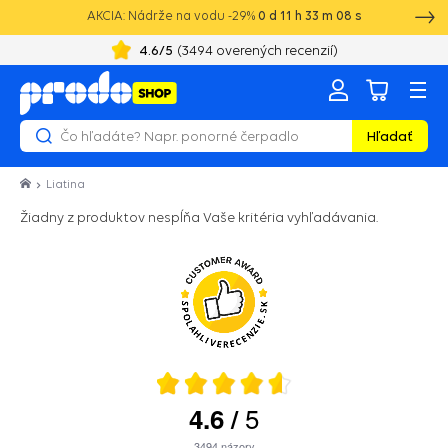
AKCIA: Nádrže na vodu -29%
0
d
11
h
33
m
08
s
4.6
/5
(
3494
overených recenzií)
Hľadať
Liatina
Žiadny z produktov nespĺňa Vaše kritéria vyhľadávania.
5
4.6
/
3494
názory