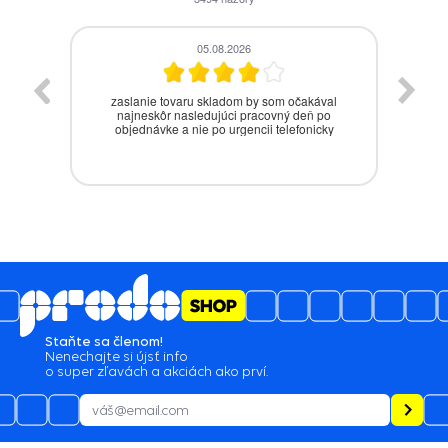
05.08.2026
zaslanie tovaru skladom by som očakával
J̌a
najneskôr nasledujúci pracovný deň po
objednávke a nie po urgencii telefonicky
Staňte sa členom!
Nenechajte si újsť info
o super zľavách a akciách ako prví.