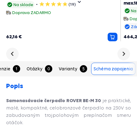
max.1
(19)
Na sklade
5
Na
hviezdičiek
Doprava ZADARMO
Do
Zá
62,16 €
464,2
Pridať
do
košíka
Predchádzajúce
Nasled
enzie
1
Otázky
0
Varianty
5
Schéma zapojenia
Popis
Samonasávacie čerpadlo ROVER BE-M 30
je praktické,
malé, kompaktné, celobronzové čerpadlo na 230V so
zabudovaným trojpolohovým prepínačom smeru
otáčok.