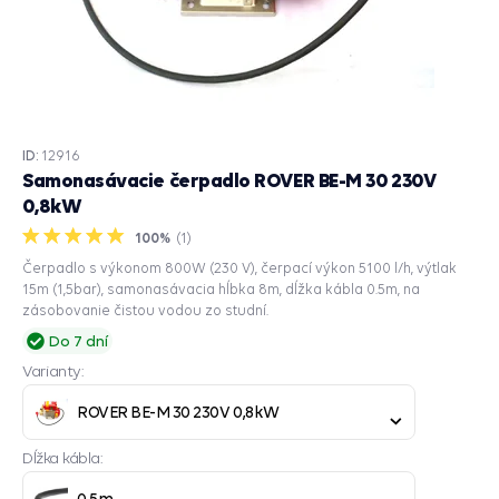
ID:
12916
Samonasávacie čerpadlo ROVER BE-M 30 230V
0,8kW
100%
(
1
)
Čerpadlo s výkonom 800W (230 V), čerpací výkon 5100 l/h, výtlak
15m (1,5bar), samonasávacia hĺbka 8m, dĺžka kábla 0.5m, na
zásobovanie čistou vodou zo studní.
Do 7 dní
Varianty:
ROVER BE-M 30 230V 0,8kW
Dĺžka kábla:
0,5m