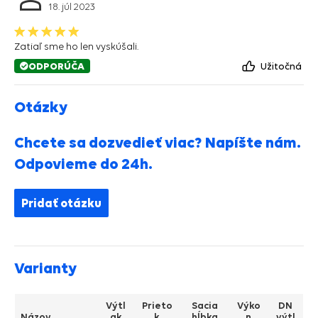
18. júl 2023
Zatiaľ sme ho len vyskúšali.
ODPORÚČA
Užitočná
Otázky
Chcete sa dozvedieť viac? Napíšte nám.
Odpovieme do 24h.
Pridať otázku
Varianty
Výtl
Prieto
Sacia
Výko
DN
Názov
ak
k
hĺbka
n
výtl