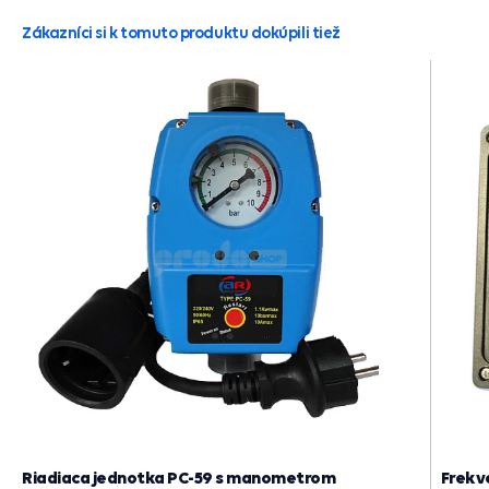
Zákazníci si k tomuto produktu dokúpili tiež
Riadiaca jednotka PC-59 s manometrom
Frekv