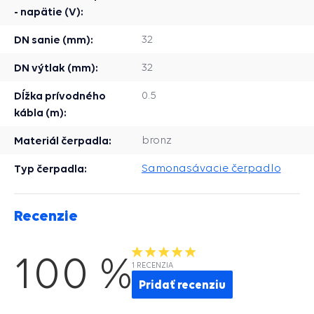
- napätie (V):
DN sanie (mm):
32
DN výtlak (mm):
32
Dĺžka prívodného
0.5
kábla (m):
Materiál čerpadla:
bronz
Typ čerpadla:
Samonasávacie čerpadlo
Recenzie
100 %
1 RECENZIA
Pridať recenziu