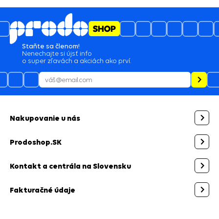
Staňte sa členom!
Nenechajte si újsť info
o super zľavách a akciách ako prví.
Nakupovanie u nás
Prodoshop.SK
Kontakt a centrála na Slovensku
Fakturačné údaje