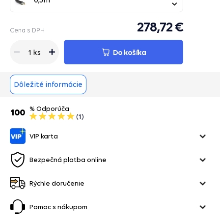
278,72 €
Cena s DPH
Do košíka
1 ks
Dôležité informácie
% Odporúča
100
(1)
VIP karta
Bezpečná platba online
Rýchle doručenie
Pomoc s nákupom