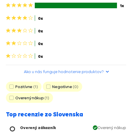
5
1x
hviezdičiek>
4
0x
hviezdičky>
3
0x
hviezdičky>
2
0x
hviezdičky>
1
0x
hviezdička>
Ako u nás funguje hodnotenie produktov?
Pozitívne
1
Negatívne
0
Overený nákup
1
Top recenzie zo Slovenska
Overený zákazník
Overený nákup