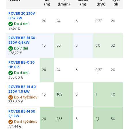
(m)
(l/min)
(m)
(kW)
ak
ROVER 20 230V
0,37 kW
20
24
8
0,37
20
Do 4 dní
97,67 €
ROVER BE-M 30
230V 0,8kW
15
85
8
0,8
32
Do 7 dní
278,72 €
ROVER BE-G 20
HP 0.6
24
24
8
0,37
20
Do 4 dní
305,00 €
ROVER BE-M 40
230V 1,0 kW
15
102
8
1
40
Do 4 týždňov
338,69 €
ROVER BE-M 50
2,1 kW
24
235
8
2,1
50
Do 4 týždňov
771,44 €