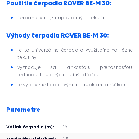
Použitie čerpadla ROVER BE-M 30:
čerpanie vína, sirupov a iných tekutín
Výhody čerpadla ROVER BE-M 30:
je to univerzálne čerpadlo využiteľné na rôzne
tekutiny
vyznačuje sa ľahkosťou, prenosnosťou,
jednoduchou a rýchlou inštaláciou
je vybavené hadicovými nátrubkami a rúčkou
Parametre
Výtlak čerpadla (m):
15
Maximálny tlak (bar):
1,5