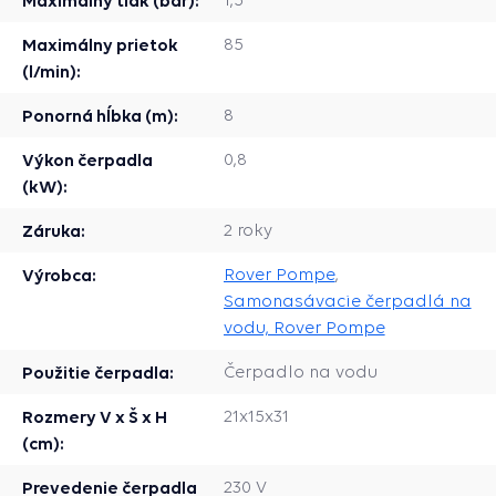
Maximálny prietok
85
(l/min):
Ponorná hĺbka (m):
8
Výkon čerpadla
0,8
(kW):
Záruka:
2 roky
Výrobca:
Rover Pompe
,
Samonasávacie čerpadlá na
vodu, Rover Pompe
Použitie čerpadla:
Čerpadlo na vodu
Rozmery V x Š x H
21x15x31
(cm):
Prevedenie čerpadla
230 V