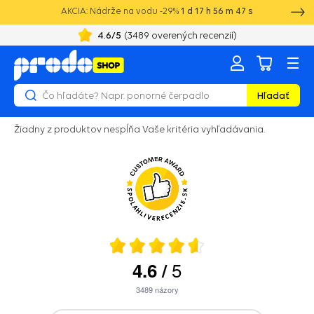
AKCIA: Nádrže na vodu -29%
1
d
17
h
56
m
47
s
4.6
/5
(
3489
overených recenzií)
Hľadať
Žiadny z produktov nespĺňa Vaše kritéria vyhľadávania.
5
4.6
/
3489
názory