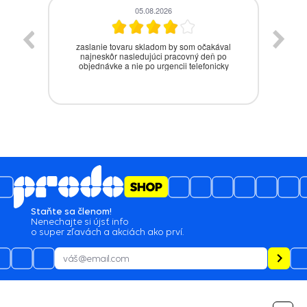
05.08.2026
zaslanie tovaru skladom by som očakával
J̌a
najneskôr nasledujúci pracovný deň po
objednávke a nie po urgencii telefonicky
Staňte sa členom!
Nenechajte si újsť info
o super zľavách a akciách ako prví.