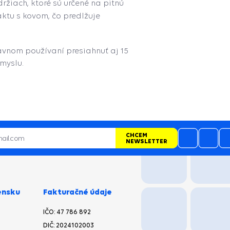
žiach, ktoré sú určené na pitnú
ktu s kovom, čo predlžuje
ávnom používaní presiahnuť aj 15
myslu.
CHCEM
NEWSLETTER
ensku
Fakturačné údaje
IČO: 47 786 892
DIČ: 2024102003