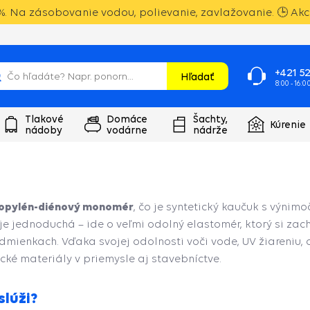
. Na zásobovanie vodou, polievanie, zavlažovanie. 🕒 Akci
+421 52
Hľadať
8:00 - 16:0
Tlakové
Domáce
Šachty,
Kúrenie
nádoby
vodárne
nádrže
ropylén-diénový monomér
, čo je syntetický kaučuk s výnim
e jednoduchá – ide o veľmi odolný elastomér, ktorý si zac
dmienkach. Vďaka svojej odolnosti voči vode, UV žiareniu,
cké materiály v priemysle aj stavebníctve.
slúži?