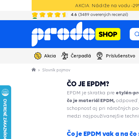
AKCIA: Nádrže na vodu -29%
4.6
(
3489
overených recenzií)
20 rokov skúseností s vodotechnikou
Akcia
Čerpadlá
Príslušenstvo
Slovník pojmov
ČO JE EPDM?
etylén-p
EPDM je skratka pre
čo je materiál EPDM,
odpoveď j
schopnosť aj pri náročných po
medzi najpoužívanejšie techni
Čo je EPDM vak a na čo 