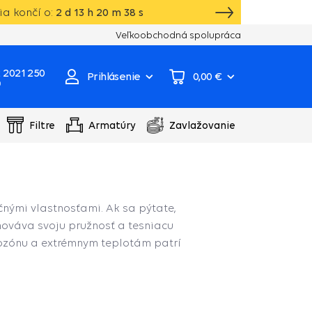
a končí o:
2
d
13
h
20
m
38
s
Vlastný sklad, výroba, servisné centrum čer
Veľkoobchodná spolupráca
 2021 250
Prihlásenie
0,00 €
0
Filtre
Armatúry
Zavlažovanie
očnými vlastnosťami. Ak sa pýtate,
hováva svoju pružnosť a tesniacu
 ozónu a extrémnym teplotám patrí