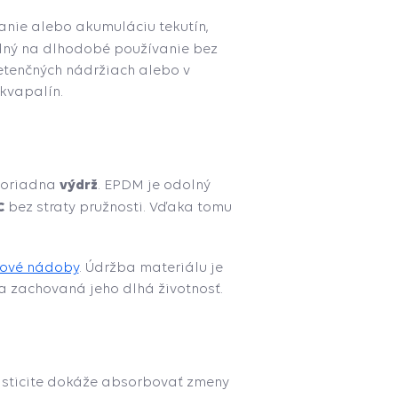
anie alebo akumuláciu tekutín,
odný na dlhodobé používanie bez
retenčných nádržiach alebo v
kvapalín.
výdrž
imoriadna
. EPDM je odolný
C
bez straty pružnosti. Vďaka tomu
kové nádoby
. Údržba materiálu je
a zachovaná jeho dlhá životnosť.
lasticite dokáže absorbovať zmeny