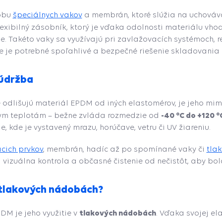
robu
špeciálnych vakov
a membrán, ktoré slúžia na uchováv
lexibilný zásobník, ktorý je vďaka odolnosti materiálu vh
e. Takéto vaky sa využívajú pri zavlažovacích systémoch, 
e je potrebné spoľahlivé a bezpečné riešenie skladovania 
 údržba
é odlišujú materiál EPDM od iných elastomérov, je jeho m
-40 °C do +120 °
kym teplotám – bežne zvláda rozmedzie od
e, kde je vystavený mrazu, horúčave, vetru či UV žiareniu.
acich prvkov
, membrán, hadíc až po spomínané vaky či
tla
 vizuálna kontrola a občasné čistenie od nečistôt, aby bol
tlakových nádobách?
tlakových nádobách
M je jeho využitie v
. Vďaka svojej e