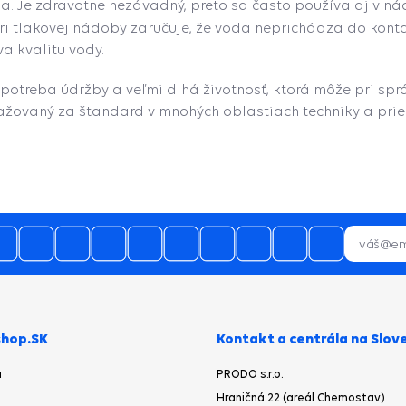
. Je zdravotne nezávadný, preto sa často používa aj v nádr
ri tlakovej nádoby zaručuje, že voda neprichádza do konta
a kvalitu vody.
otreba údržby a veľmi dlhá životnosť, ktorá môže pri spr
ažovaný za štandard v mnohých oblastiach techniky a prie
hop.SK
Kontakt a centrála na Slov
a
PRODO s.r.o.
Hraničná 22 (areál Chemostav)