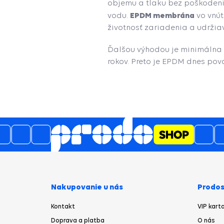
objemu a tlaku bez poškodenia
EPDM membrána
vodu.
vo vnút
životnosť zariadenia a udržiav
Ďalšou výhodou je minimálna p
rokov. Preto je EPDM dnes pov
Nakupovanie u nás
Prodos
Kontakt
VIP kart
Doprava a platba
O nás