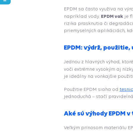
EPDM sa často využíva na vý
EPDM vak
napríklad vody.
je f
rizika prasknutia či degradáci
priemyselných aplikáciách, kd
EPDM: výdrž, použitie,
Jednou z hlavných výhod, ktor
voči extrémne vysokým aj níz
je ideálny na vonkajšie použiti
Použitie EPDM siaha od
tesni
jednoduchá – stačí pravidelná
Aké sú výhody EPDM v 
Veľkým prínosom materiálu EPD