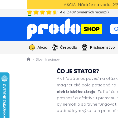
AKCIA: Nádrže na vodu -29%
4.6
(
3489
overených recenzií)
20 rokov skúseností s vodotechnikou
Akcia
Čerpadlá
Príslušenstvo
Slovník pojmov
ČO JE STATOR?
Ak hľadáte odpoveď na otázku,
magnetické pole potrebné na 
elektrického stroja
. Zatiaľ čo
presnosť a efektívnu premenu 
by nemohlo správne fungovať. 
optimálnym výkonom pri minim