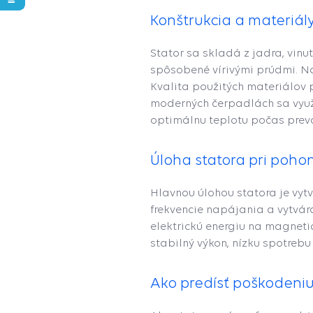
Konštrukcia a materiál
Stator sa skladá z jadra, vinut
spôsobené vírivými prúdmi. Na 
Kvalita použitých materiálov 
moderných čerpadlách sa využí
optimálnu teplotu počas prevád
Úloha statora pri poho
Hlavnou úlohou statora je vyt
frekvencie napájania a vytvár
elektrickú energiu na magneti
stabilný výkon, nízku spotrebu
Ako predísť poškodeniu