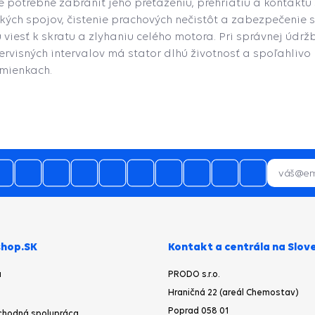
je potrebné zabrániť jeho preťaženiu, prehriatiu a kontakt
ických spojov, čistenie prachových nečistôt a zabezpečeni
 viesť k skratu a zlyhaniu celého motora. Pri správnej údr
visných intervalov má stator dlhú životnosť a spoľahlivo
mienkach.
hop.SK
Kontakt a centrála na Slov
a
PRODO s.r.o.
Hraničná 22 (areál Chemostav)
Poprad 058 01
chodná spolupráca