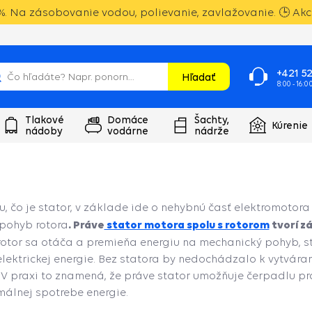
. Na zásobovanie vodou, polievanie, zavlažovanie. 🕒 Akci
+421 52
Hľadať
8:00 - 16:0
Tlakové
Domáce
Šachty,
Kúrenie
nádoby
vodárne
nádrže
 čo je stator, v základe ide o nehybnú časť elektromotora
. Práve
stator motora spolu s rotorom
tvorí z
pohyb rotora
 rotor sa otáča a premieňa energiu na mechanický pohyb, s
elektrickej energie. Bez statora by nedochádzalo k vytvár
V praxi to znamená, že práve stator umožňuje čerpadlu pra
álnej spotrebe energie.