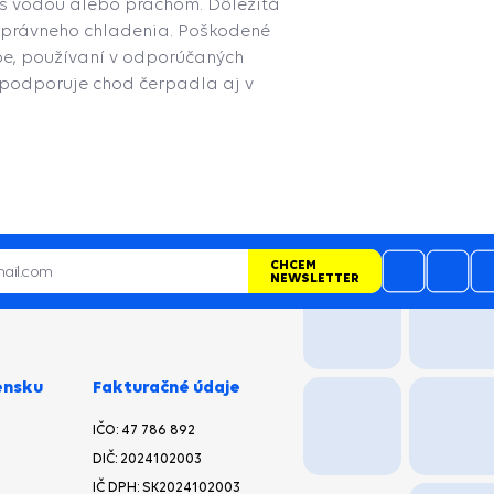
u s vodou alebo prachom. Dôležitá
e správneho chladenia. Poškodené
žbe, používaní v odporúčaných
 podporuje chod čerpadla aj v
CHCEM
NEWSLETTER
ensku
Fakturačné údaje
IČO: 47 786 892
DIČ: 2024102003
IČ DPH: SK2024102003