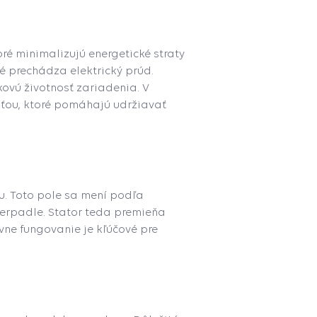
oré minimalizujú energetické straty
é prechádza elektrický prúd.
ovú životnosť zariadenia. V
sťou, ktoré pomáhajú udržiavať
u. Toto pole sa mení podľa
čerpadle. Stator teda premieňa
vne fungovanie je kľúčové pre