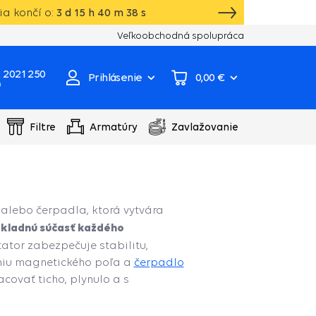
a končí o:
3
d
15
h
40
m
38
s
Vlastný sklad, výroba, servisné centrum čer
Veľkoobchodná spolupráca
 2021 250
Prihlásenie
0,00 €
0
Filtre
Armatúry
Zavlažovanie
 alebo čerpadla, ktorá vytvára
ákladnú súčasť každého
tator zabezpečuje stabilitu,
aniu magnetického poľa a
čerpadlo
covať ticho, plynulo a s