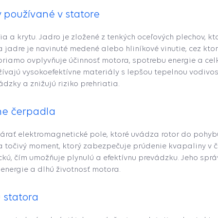
y používané v statore
ia a krytu. Jadro je zložené z tenkých oceľových plechov, kt
jadre je navinuté medené alebo hliníkové vinutie, cez ktor
priamo ovplyvňuje účinnosť motora, spotrebu energie a celk
vajú vysokoefektívne materiály s lepšou tepelnou vodivo
zky a znižujú riziko prehriatia.
ne čerpadla
várať elektromagnetické pole, ktoré uvádza rotor do pohyb
a točivý moment, ktorý zabezpečuje prúdenie kvapaliny v 
ckú, čím umožňuje plynulú a efektívnu prevádzku. Jeho sprá
 energie a dlhú životnosť motora.
 statora