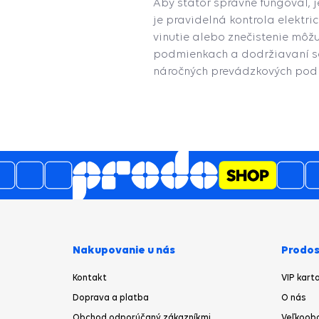
Aby stator správne fungoval, 
je pravidelná kontrola elektr
vinutie alebo znečistenie môžu
podmienkach a dodržiavaní ser
náročných prevádzkových pod
Nakupovanie u nás
Prodos
Kontakt
VIP kart
Doprava a platba
O nás
Obchod odporúčaný zákazníkmi
Veľkoob