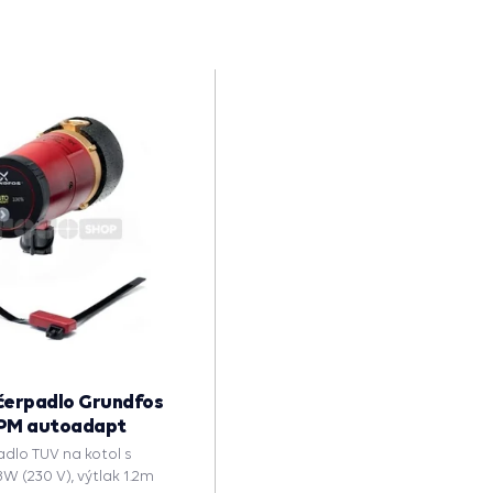
čerpadlo Grundfos
 PM autoadapt
dlo TUV na kotol s
W (230 V), výtlak 1.2m