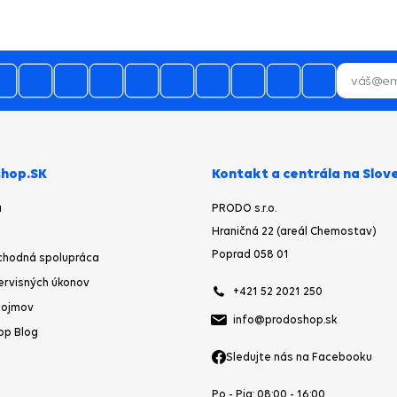
profi prístup, spokojnosť
05.08.2026
aslanie tovaru skladom by som
čakával najneskôr nasledujúci
ovný deň po objednávke a nie po
urgencii telefonicky
05.08.2026
ano,bol som spokojný, budem vás
odporúčať
hop.SK
Kontakt a centrála na Slov
a
PRODO s.r.o.
Hraničná 22 (areál Chemostav)
04.08.2026
Poprad 058 01