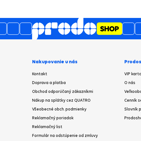
5
4.6
/
3494
názory
z
o
prac
J̌
Nakupovanie u nás
Prodos
Kontakt
VIP kart
Doprava a platba
O nás