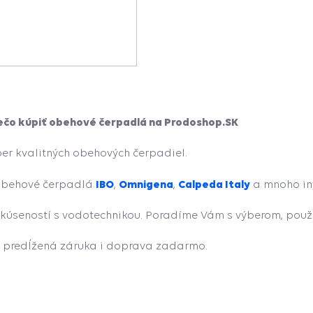
ečo kúpiť obehové čerpadlá na Prodoshop.SK
er kvalitných obehových čerpadiel.
IBO
Omnigena
Calpeda Italy
obehové čerpadlá
,
,
a mnoho in
kúseností s vodotechnikou. Poradíme Vám s výberom, použi
, predĺžená záruka i doprava zadarmo.
05.08.2026