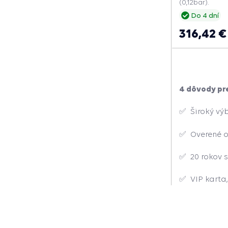
(0,12bar).
Do 4 dní
316,42 €
4 dôvody pr
✅ Široký výb
✅ Overené 
✅ 20 rokov s
✅ VIP karta