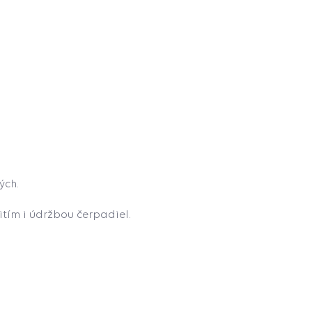
ých.
tím i údržbou čerpadiel.