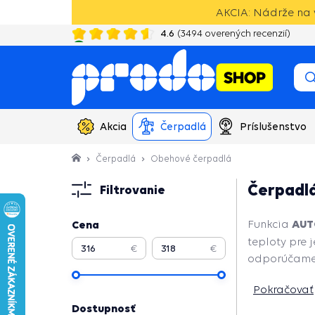
AKCIA: Nádrže na 
4.6
(
3494
overených recenzií)
20 rokov skúseností s vodotechnikou
Akcia
Čerpadlá
Príslušenstvo
Čerpadlá
Obehové čerpadlá
Čerpadlá
Filtrovanie
AUT
Cena
Funkcia
teploty pre 
€
€
odporúčame 
Pokračovať
Dostupnosť