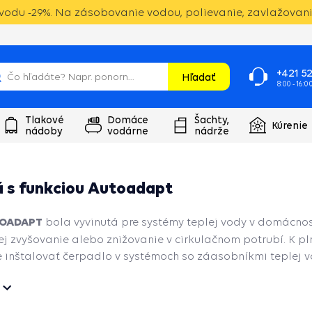
vodu -29%. Na zásobovanie vodou, polievanie, zavlažovanie.
+421 52
Hľadať
8:00 - 16:0
Tlakové
Domáce
Šachty,
Kúrenie
nádoby
vodárne
nádrže
 s funkciou Autoadapt
OADAPT
bola vyvinutá pre systémy teplej vody v domácnos
jej zvyšovanie alebo znižovanie
v cirkulačnom potrubí.
K pl
inštalovať čerpadlo v systémoch so záasobníkmi teplej v