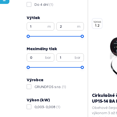
Pokračovať
Do 4 dní
(1)
Výtlak
Výtlak
1.2
m
m
Maximálny tlak
bar
bar
Výrobca
GRUNDFOS s.r.o.
(1)
Cirkulačné 
Výkon (kW)
UP15-14 BA
0,003- 0,008
(1)
Obehové čerpa
výkonom 3 až 8