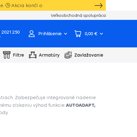
 🕒 Akcia končí o:
Vlastný sklad, výroba, servisné centrum čer
Veľkoobchodná spolupráca
 2021 250
Prihlásenie
0,00 €
0
Filtre
Armatúry
Zavlažovanie
tiach. Zabezpečuje integrované riadenie
AUTOADAPT,
nému získaniu výhod funkcie
ody.