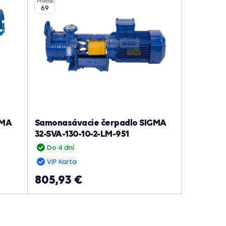
Prietok
69
GMA
Samonasávacie čerpadlo SIGMA
32-SVA-130-10-2-LM-951
Do 4 dní
VIP Karta
805,93 €