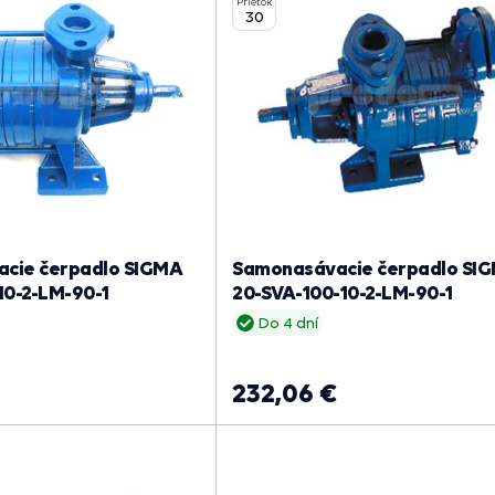
Prietok
30
cie čerpadlo SIGMA
Samonasávacie čerpadlo SI
10-2-LM-90-1
20-SVA-100-10-2-LM-90-1
Do 4 dní
232,06 €