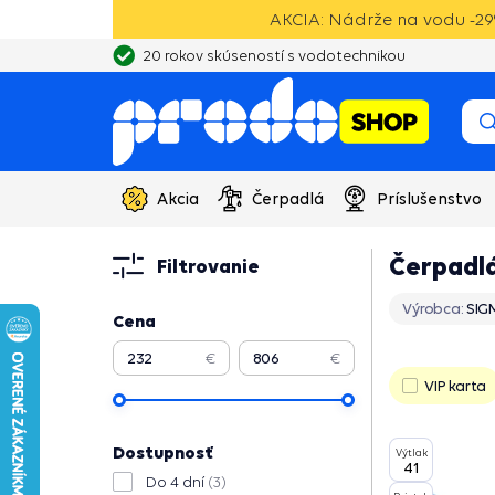
AKCIA: Nádrže na vodu -29%
20 rokov skúseností s vodotechnikou
Vlastný sklad, výroba, servisné centrum čerpadiel
Akcia
Čerpadlá
Príslušenstvo
Čerpadl
Filtrovanie
Výrobca:
SIG
Cena
€
€
VIP karta
Dostupnosť
Výtlak
41
Do 4 dní
(3)