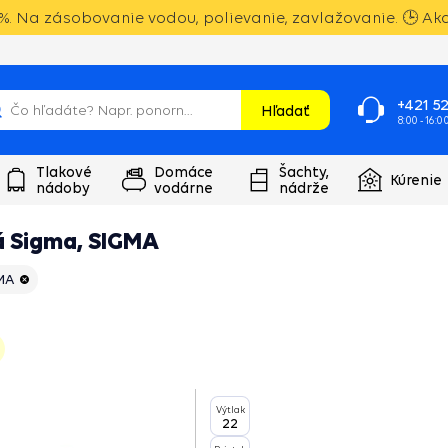
. Na zásobovanie vodou, polievanie, zavlažovanie. 🕒 Akci
+421 52
Hľadať
8:00 - 16:0
Tlakové
Domáce
Šachty,
Kúrenie
nádoby
vodárne
nádrže
á Sigma, SIGMA
MA
Výtlak
22