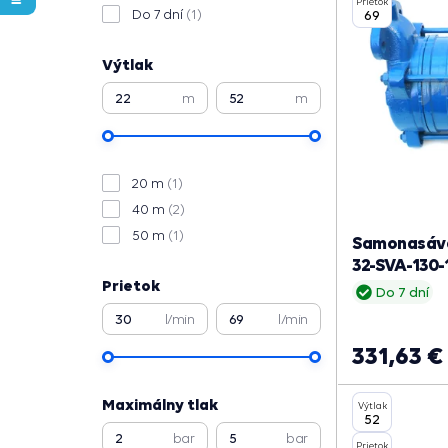
Prietok
Do 7 dní
(1)
69
Výtlak
m
m
20 m
(1)
40 m
(2)
50 m
(1)
Samonasáva
32-SVA-130-
Prietok
Do 7 dní
l/min
l/min
331,63 €
Maximálny tlak
Výtlak
52
bar
bar
Prietok