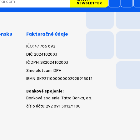
NEWSLETTER
ensku
Fakturačné údaje
IČO: 47 786 892
DIČ: 2024102003
IČ DPH: SK2024102003
Sme platcami DPH.
IBAN: SK9211000000002928915012
Bankové spojenie:
Bankové spojenie: Tatra Banka, a.s.
číslo účtu: 292 891 5012/1100