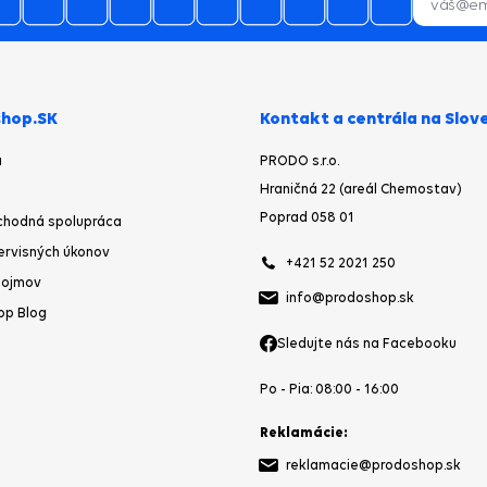
hop.SK
Kontakt a centrála na Slov
a
PRODO s.r.o.
Hraničná 22 (areál Chemostav)
Poprad 058 01
chodná spolupráca
ervisných úkonov
+421 52 2021 250
pojmov
info@prodoshop.sk
op Blog
Sledujte nás na Facebooku
Po - Pia: 08:00 - 16:00
Reklamácie:
reklamacie@prodoshop.sk