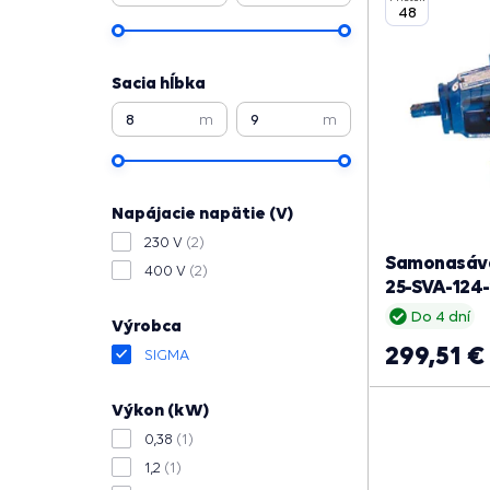
48
Sacia hĺbka
m
m
Napájacie napätie (V)
230 V
(2)
Samonasáva
400 V
(2)
25-SVA-124-
Do 4 dní
Výrobca
299,51 €
SIGMA
Výkon (kW)
0,38
(1)
1,2
(1)