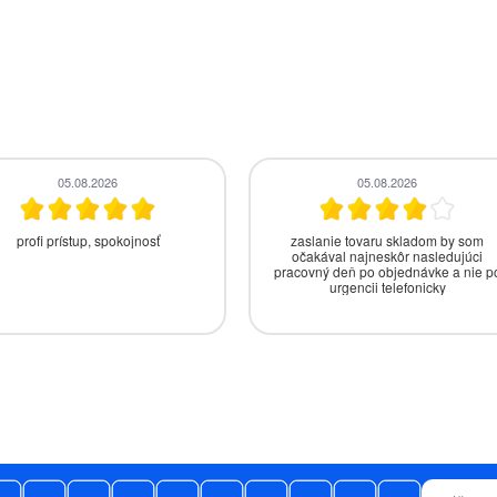
04.08.2026
04.08.2026
om spokojný.Odporučim svojim
Sú ústretový pri tel. kontakte a dodaj
známym
tovar v dohodnutom termíne a