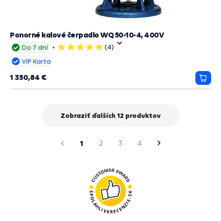
Ponorné kalové čerpadlo WQ 50-10-4, 400V
(4)
Do 7 dní
5
hviezdičiek
VIP Karta
1 350,84 €
Prida
do
košík
Zobraziť ďalších 12 produktov
strana
Predchádzajúca
1
2
3
4
Nasledujúca
strana