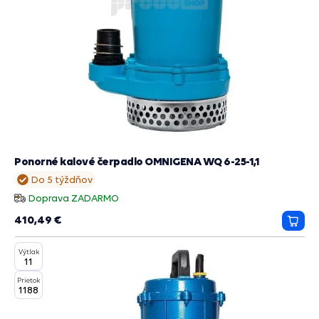
Ponorné kalové čerpadlo OMNIGENA WQ 6-25-1,1
Do 5 týždňov
Doprava ZADARMO
410,49 €
Prida
do
Výtlak
košík
11
Prietok
1188