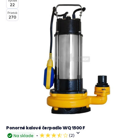
Výtlak
košík
22
Prietok
270
Ponorné kalové čerpadlo WQ 1500 F
(2)
Na sklade
4