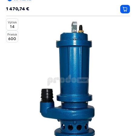
1 470,74 €
Prida
do
Výtlak
košík
14
Prietok
600