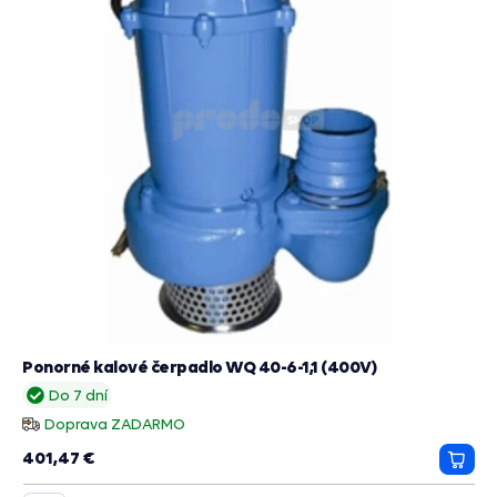
Ponorné kalové čerpadlo WQ 40-6-1,1 (400V)
Do 7 dní
Doprava ZADARMO
401,47 €
Prida
do