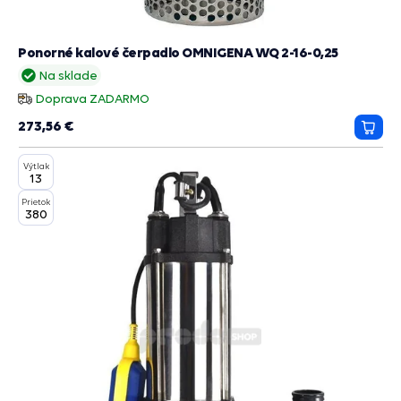
Ponorné kalové čerpadlo OMNIGENA WQ 2-16-0,25
Na sklade
Doprava ZADARMO
273,56 €
Prida
do
Výtlak
košík
13
Prietok
380