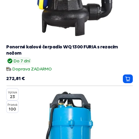
Ponorné kalové čerpadlo WQ 1300 FURIA s rezacím
nožom
Do 7 dní
Doprava ZADARMO
272,81 €
Prida
do
Výtlak
košík
23
Prietok
100