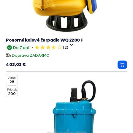
Ponorné kalové čerpadlo WQ 2200 F
(2)
Do 7 dní
4
hviezdičky
Doprava ZADARMO
403,03 €
Prida
do
Výtlak
košík
28
Prietok
200