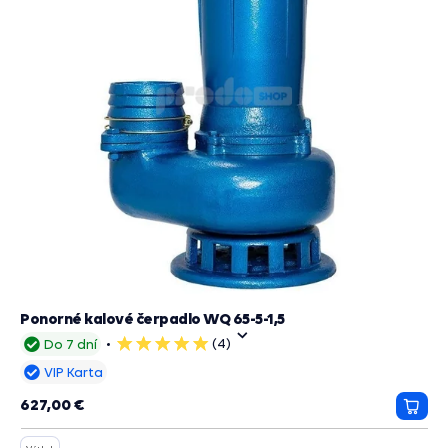
Ponorné kalové čerpadlo WQ 65-5-1,5
(4)
Do 7 dní
5
hviezdičiek
VIP Karta
627,00 €
Prida
do