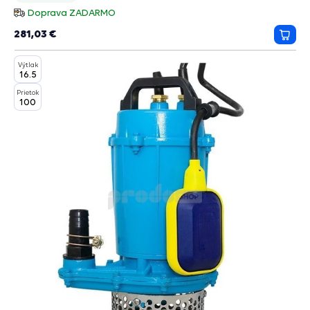
hviezdičky
Doprava ZADARMO
281,03 €
Prida
do
Výtlak
košík
16.5
Prietok
100