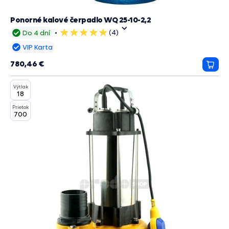
Ponorné kalové čerpadlo WQ 25-10-2,2
(4)
Do 4 dní
5
hviezdičiek
VIP Karta
780,46 €
Prida
do
Výtlak
košík
18
Prietok
700