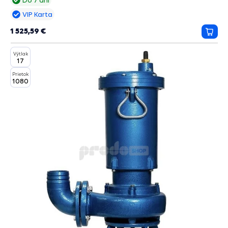
Do 7 dní
VIP Karta
1 525,59 €
Prida
do
Výtlak
košík
17
Prietok
1080