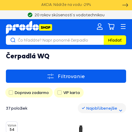
AKCIA: Nádrže na vodu -29%
20 rokov skúseností s vodotechnikou
Hľadať
Čerpadlá WQ
Filtrovanie
Doprava zadarmo
VIP karta
37 položiek
Najobľúbenejšie
Najobľúbenejšie
Výtlak
54