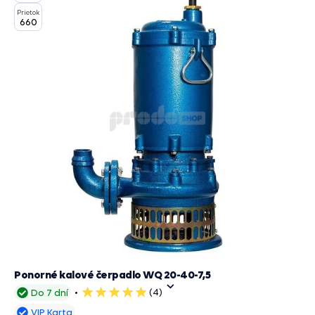
Prietok
660
Ponorné kalové čerpadlo WQ 20-40-7,5
(4)
Do 7 dní
5
hviezdičiek
VIP Karta