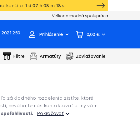
a končí o:
1
d
07
h
08
m
17
s
Vlastný sklad, výroba, servisné centrum čer
Veľkoobchodná spolupráca
 2021 250
Prihlásenie
0,00 €
0
Filtre
Armatúry
Zavlažovanie
dľa základného rozdelenia zistíte, ktoré
 istí, neváhajte nás kontaktovať a my vám
spoľahlivosti.
Pokračovať