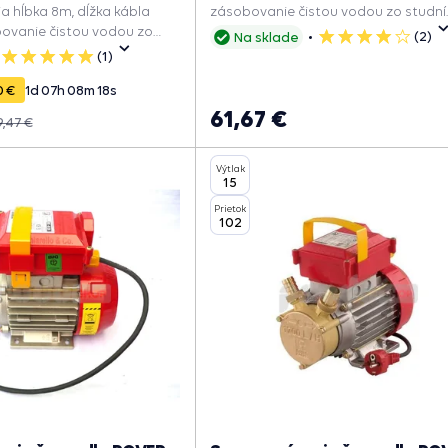
 hĺbka 8m, dĺžka kábla
zásobovanie čistou vodou zo studní
bovanie čistou vodou zo
(2)
Na sklade
4
(1)
5
hviezdičky
hviezdičiek
0 €
1
d
07
h
08
m
17
s
61,67 €
9,47 €
Výtlak
15
Prietok
102