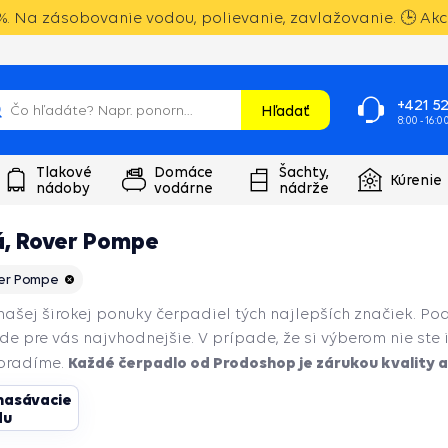
. Na zásobovanie vodou, polievanie, zavlažovanie. 🕒 Akci
+421 52
Hľadať
8:00 - 16:0
Tlakové
Domáce
Šachty,
Kúrenie
nádoby
vodárne
nádrže
á, Rover Pompe
er Pompe
 našej širokej ponuky čerpadiel tých najlepších značiek. Po
e pre vás najvhodnejšie. V prípade, že si výberom nie ste
Každé čerpadlo od Prodoshop je zárukou kvality a 
poradíme.
asávacie
du