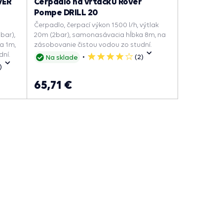
VER
Čerpadlo na vŕtačku Rover
Pompe DRILL 20
Čerpadlo, čerpací výkon 1500 l/h, výtlak
5bar),
20m (2bar), samonasávacia hĺbka 8m, na
a 1m,
zásobovanie čistou vodou zo studní.
ní.
(2)
Na sklade
4
1)
hviezdičky
65,71 €