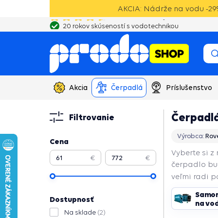
AKCIA: Nádrže na vodu -29%
20 rokov skúseností s vodotechnikou
Akcia
Čerpadlá
Príslušenstvo
Čerpadl
Filtrovanie
Výrobca:
Rov
Cena
Vyberte si z
€
€
čerpadlo bud
veľmi radi 
Samon
Pokračovať
Dostupnosť
na vo
Na sklade
(2)