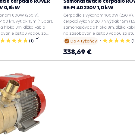
cie čerpadlo ROVER
Samonasávacie čerpadlo RO
0V 0,8kW
BE-M 40 230V 1,0 kW
konom 800W (230 V),
Čerpadlo s výkonom 1000W (230 V),
100 l/h, výtlak 15m (1,5bar),
čerpací výkon 6120 l/h, výtlak 15m (1,
 hĺbka 8m, dĺžka kábla
samonasávacia hĺbka 8m, dĺžka kábl
bovanie čistou vodou zo
na zásobovanie čistou vodou zo stud
(1)
(
Do 4 týždňov
5
5
hviezdičiek
hviezdičiek
338,69 €