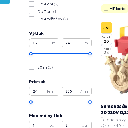
Do 4 dní
(2)
VIP karta
Do 7 dní
(1)
Do 4 týždňov
(2)
-18
%
Výtlak
Výtlak
20
m
m
Prietok
24
20 m
(5)
Prietok
l/min
l/min
Samonasáva
20 230V 0,
Maximálny tlak
Čerpadlo s výk
bar
bar
výkon 1440 l/h,