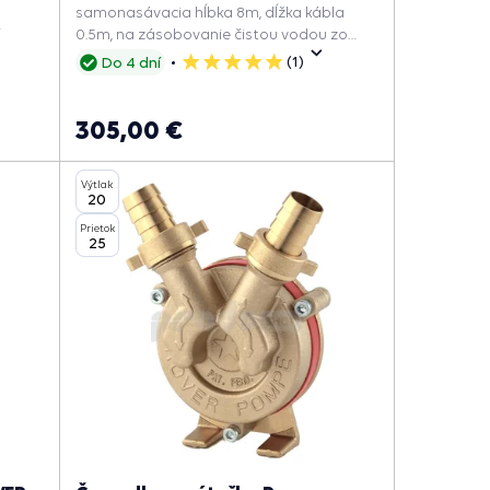
.
samonasávacia hĺbka 8m, dĺžka kábla
0.5m, na zásobovanie čistou vodou zo
studní.
(1)
Do 4 dní
5
hviezdičiek
305,00 €
Výtlak
20
Prietok
25