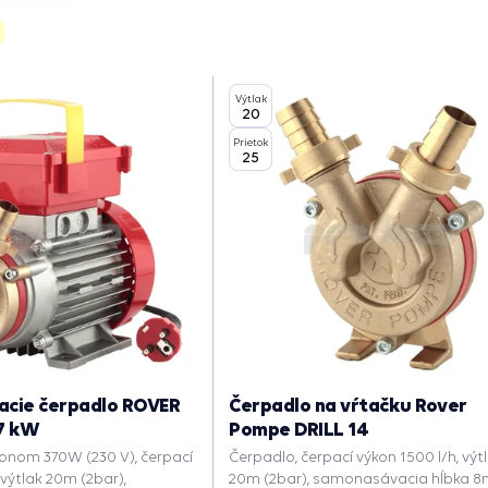
Výtlak
20
Prietok
25
cie čerpadlo ROVER
Čerpadlo na vŕtačku Rover
37 kW
Pompe DRILL 14
onom 370W (230 V), čerpací
Čerpadlo, čerpací výkon 1500 l/h, výt
 výtlak 20m (2bar),
20m (2bar), samonasávacia hĺbka 8