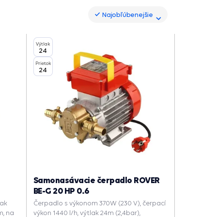
Najobľúbenejšie
Najobľúbenejšie
Výtlak
24
Prietok
24
Samonasávacie čerpadlo ROVER
BE-G 20 HP 0.6
lak
Čerpadlo s výkonom 370W (230 V), čerpací
m, na
výkon 1440 l/h, výtlak 24m (2,4bar),