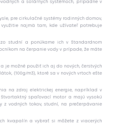
vodných a solárnych systémoch, prípadne v
ysle, pre cirkulačné systémy rodinných domov,
 využitie najmä tam, kde užívateľ potrebuje
 zo studní a ponúkame ich v štandardnom
cníkom na čerpanie vody v prípade, že máte
 a je možné použiť ich aj do nových, čerstvých
tok, (100g/m3), ktoré sa v nových vrtoch ešte
a na zdroj elektrickej energie, napríklad v
 štvortaktný spaľovací motor a majú vysokú
 z vodných tokov, studní, na prečerpávanie
ych kvapalín a vybrať si môžete z viacerých