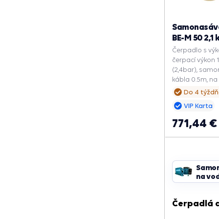
Samonasáva
BE-M 50 2,1
Čerpadlo s vý
čerpací výkon 1
(2,4bar), samo
kábla 0.5m, n
zo studní.
Do 4 týžd
VIP Karta
771,44 €
Samon
na vo
Čerpadlá d