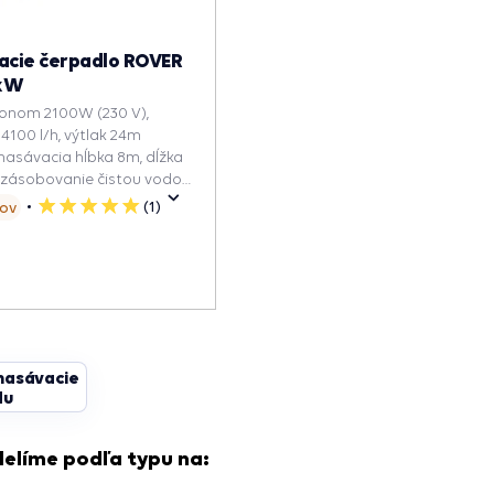
cie čerpadlo ROVER
 kW
konom 2100W (230 V),
4100 l/h, výtlak 24m
nasávacia hĺbka 8m, dĺžka
a zásobovanie čistou vodou
(1)
ňov
5
hviezdičiek
asávacie
du
elíme podľa typu na: