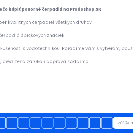
ečo kúpiť ponorné čerpadlá na Prodoshop.SK
er kvalitných čerpadiel všetkých druhov.
erpadlá špičkových značiek.
kúseností s vodotechnikou. Poradíme Vám s výberom, použi
, predĺžená záruka i doprava zadarmo.
05.08.2026
profi prístup, spokojnosť
05.08.2026