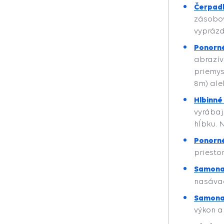
Čerpad
zásobov
vyprázd
Ponorné
abrazí
priemys
8m) ale
Hlbinné
vyrábaj
hĺbku. 
Ponorné
priesto
Samona
nasáva
Samona
výkon a