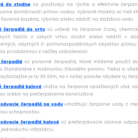
lá do studne
sa používajú na rýchle a efektívne čerpani
anie domácností pitnou vodou. Vybrané modely sú tiež vh
ňovanie bazéna, rybníka alebo nádrží na dažďovú vodu.
 čerpadlá do vrtu
sú určené na čerpanie čistej, chemic
vnych častíc z úzkych vrtov, studní alebo nádrží v d
elných, obytných či poľnohospodárskych objektov pitnou 
bo privádzanou z väčšej vzdialenosti.
 čerpadlá
sú ponorné čerpadlá, ktoré môžeme použiť do
ú štandardne s možnosťou hlbokého ponoru. Treba si však 
Najčastejšie je to 30-50m, no v našej ponuke nájdete aj č
 čerpadlá kalové
slúžia na čerpanie splaškových vôd, n
rov alebo na prečerpávanie kanalizácie.
sávacie čerpadlá na vodu
umožňujú čerpanie vody z men
cou schopnosťou.
sávacie čerpadlá kalové
sú prečerpávacie stanice odpad
 jednoduchú inštaláciu.