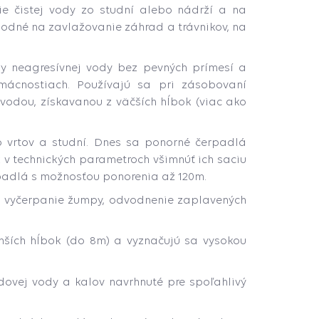
e čistej vody zo studní
alebo nádrží a na
odné na zavlažovanie záhrad a trávnikov, na
ky neagresívnej vody bez pevných prímesí a
omácnostiach. Používajú sa pri zásobovaní
vodou, získavanou z väčších hĺbok (viac ako
 vrtov a studní. Dnes sa ponorné čerpadlá
v technických parametroch všimnúť ich saciu
erpadlá s možnosťou ponorenia až 120m.
a vyčerpanie žumpy, odvodnenie zaplavených
ších hĺbok (do 8m) a vyznačujú sa vysokou
ovej vody a kalov navrhnuté pre spoľahlivý