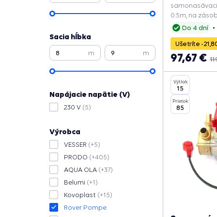
samonasávacia
0.5m, na záso
studní.
Do 4 dní
Sacia hĺbka
Ušetríte -21,8
m
m
97,67 €
11
Výtlak
15
Napájacie napätie (V)
Prietok
230 V
(5)
85
Výrobca
VESSER
(+5)
PRODO
(+405)
AQUA OLA
(+37)
Belumi
(+1)
Kovoplast
(+15)
Rover Pompe