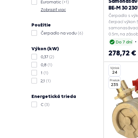
Samonasáva
Euromatic
(+1)
BE-M 30 23
Zobraziť viac
Čerpadlo s vý
čerpací výkon 5
Použitie
samonasávacia
Čerpadlo na vodu
(6)
0.5m, na záso
studní.
Do 7 dní
Výkon (kW)
278,72 €
0,37
(2)
0,8
(1)
Výtlak
24
1
(1)
2,1
(1)
Prietok
235
Energetická trieda
C
(3)