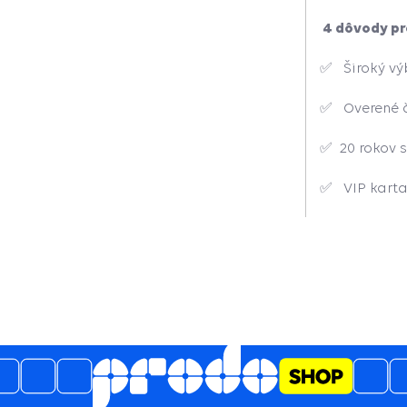
4 dôvody pr
✅ Široký výb
✅ Overené č
✅ 20 rokov s
✅ VIP karta
5
4.6
/
3489
názory