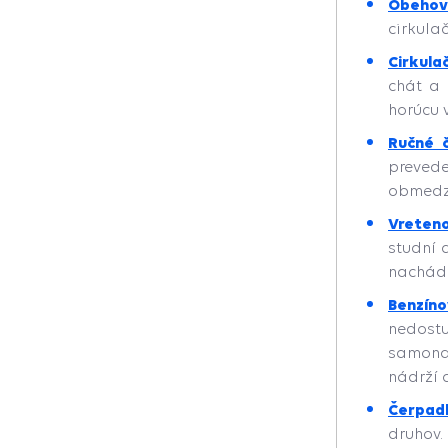
Obehov
cirkula
Cirkula
chát a 
horúcu 
Ručné 
prevede
obmedze
Vreten
studní 
nachád
Benzíno
nedostu
samonas
nádrží 
Čerpadl
druhov.