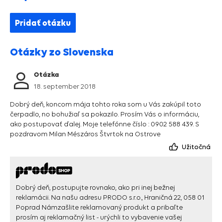
Pridať otázku
Otázky zo Slovenska
Otázka
18. september 2018
Dobrý deň, koncom mája tohto roka som u Vás zakúpil toto
čerpadlo, no bohužiaľ sa pokazilo. Prosím Vás o informáciu,
ako postupovať ďalej. Moje telefónne číslo : 0902 588 439. S
pozdravom Milan Mészáros Štvrtok na Ostrove
Užitočná
Dobrý deň, postupujte rovnako, ako pri inej bežnej
reklamácii. Na našu adresu PRODO s.r.o., Hraničná 22, 058 01
Poprad Námzašlite reklamovaný produkt a pribaľte
prosím aj reklamačný list - urýchli to vybavenie vašej