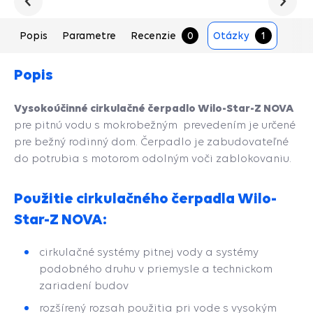
Predchádzajúce
Nasled
Popis
Parametre
Recenzie
0
Otázky
1
Popis
Vysokoúčinné cirkulačné čerpadlo Wilo-Star-Z NOVA
pre pitnú vodu s mokrobežným prevedením je určené
pre bežný rodinný dom. Čerpadlo je zabudovateľné
do potrubia s motorom odolným voči zablokovaniu.
Použitie cirkulačného čerpadla Wilo-
Star-Z NOVA:
cirkulačné systémy pitnej vody a systémy
podobného druhu v priemysle a technickom
zariadení budov
rozšírený rozsah použitia pri vode s vysokým