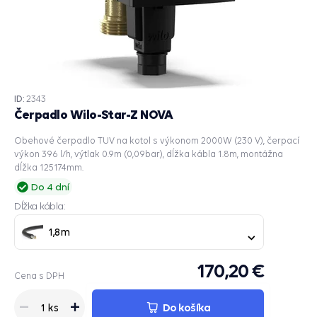
ID:
2343
Čerpadlo Wilo-Star-Z NOVA
Obehové čerpadlo TUV na kotol s výkonom 2000W (230 V), čerpací
výkon 396 l/h, výtlak 0.9m (0,09bar), dĺžka kábla 1.8m, montážna
dĺžka 125174mm.
Do 4 dní
Dĺžka kábla:
1,8m
170,20 €
Cena s DPH
Do košíka
1 ks