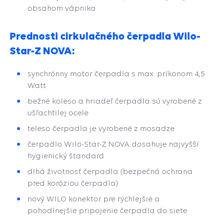
obsahom vápnika
Prednosti cirkulačného čerpadla Wilo-
Star-Z NOVA:
synchrónny motor čerpadla s max. príkonom 4,5
Watt
bežné koleso a hriadeľ čerpadla sú vyrobené z
ušľachtilej ocele
teleso čerpadla je vyrobené z mosadze
čerpadlo Wilo-Star-Z NOVA dosahuje najvyšší
hygienický štandard
dlhá životnosť čerpadla (bezpečná ochrana
pred koróziou čerpadla)
nový WILO konektor pre rýchlejšie a
pohodlnejšie pripojenie čerpadla do siete