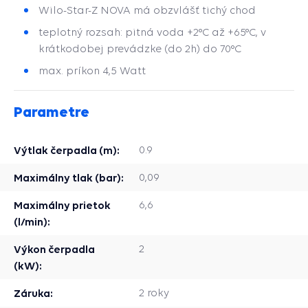
Wilo-Star-Z NOVA má obzvlášť tichý chod
teplotný rozsah: pitná voda +2°C až +65°C, v
krátkodobej prevádzke (do 2h) do 70°C
max. príkon 4,5 Watt
Parametre
Výtlak čerpadla (m):
0.9
Maximálny tlak (bar):
0,09
Maximálny prietok
6,6
(l/min):
Výkon čerpadla
2
(kW):
Záruka:
2 roky