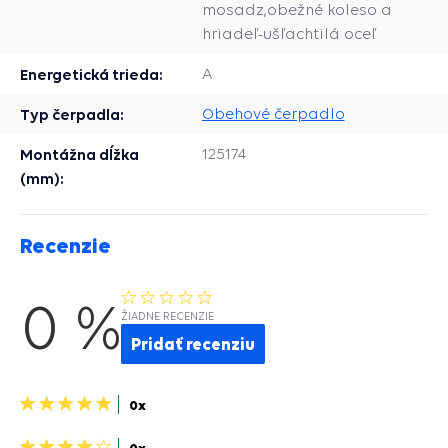
mosadz,obežné koleso a
hriadeľ-ušľachtilá oceľ
Energetická trieda:
A
Typ čerpadla:
Obehové čerpadlo
Montážna dĺžka
125174
(mm):
Recenzie
0 %
ŽIADNE RECENZIE
Pridať recenziu
5
0x
hviezdičiek>
4
0x