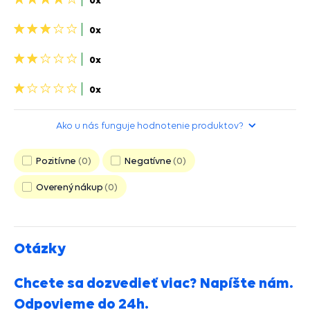
hviezdičky>
3
0x
hviezdičky>
2
0x
hviezdičky>
1
0x
hviezdička>
Ako u nás funguje hodnotenie produktov?
Pozitívne
0
Negatívne
0
Overený nákup
0
Otázky
Chcete sa dozvedieť viac? Napíšte nám.
Odpovieme do 24h.