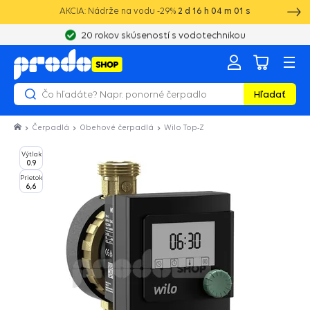
AKCIA: Nádrže na vodu -29%
2
d
16
h
04
m
01
s
20 rokov skúseností s vodotechnikou
Hľadať
Čerpadlá
Obehové čerpadlá
Wilo Top-Z
Výtlak
0.9
Prietok
6,6