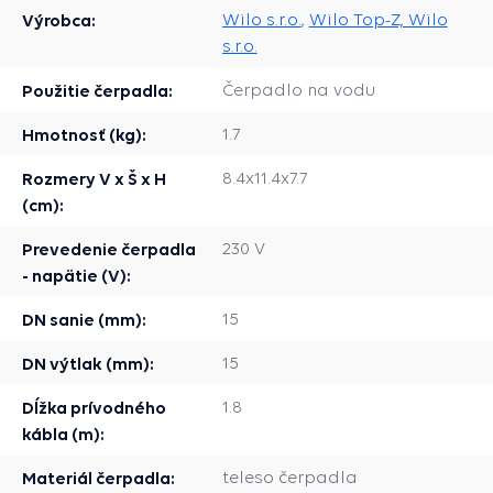
Výrobca:
Wilo s.r.o.
,
Wilo Top-Z, Wilo
s.r.o.
Použitie čerpadla:
Čerpadlo na vodu
Hmotnosť (kg):
1.7
Rozmery V x Š x H
8.4x11.4x7.7
(cm):
Prevedenie čerpadla
230 V
- napätie (V):
DN sanie (mm):
15
DN výtlak (mm):
15
Dĺžka prívodného
1.8
kábla (m):
Materiál čerpadla:
teleso čerpadla