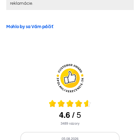
reklamácie.
Mohlo by sa Vám páčiť
5
4.6
/
3489
názory
05.08.2026