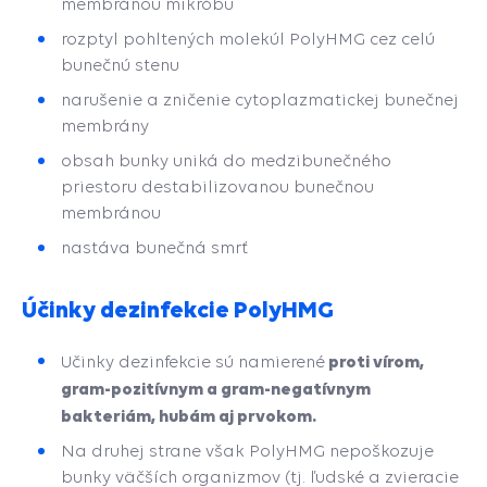
membránou mikróbu
rozptyl pohltených molekúl PolyHMG cez celú
bunečnú stenu
narušenie a zničenie cytoplazmatickej bunečnej
membrány
obsah bunky uniká do medzibunečného
priestoru destabilizovanou bunečnou
membránou
nastáva bunečná smrť
Účinky dezinfekcie PolyHMG
proti vírom,
Učinky dezinfekcie sú namierené
gram-pozitívnym a gram-negatívnym
bakteriám, hubám aj prvokom.
Na druhej strane však PolyHMG nepoškozuje
bunky väčších organizmov (tj. ľudské a zvieracie