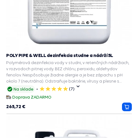
POLY PIPE & WELL dezinfekcia studne a nádrží 5L
Polymérová dezinfekcia vody v studni, v retenčných nádržiach,
v rozvodoch pitnej vody. BEZ chlóru, peroxidu, aldehydov
fenolov. Nespôsobuje žiadne alergie a je bez zápachu s pH
okolo 7 (neutrálna). Odstraňuje baktérie, vírusy a plesne s
dlhodobým účinkom.
(7)
Na sklade
5
hviezdičiek
Doprava ZADARMO
265,72 €
Prida
do
košík