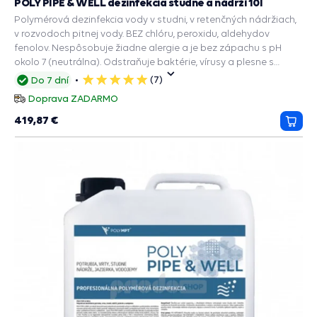
POLY PIPE & WELL dezinfekcia studne a nádrží 10l
Polymérová dezinfekcia vody v studni, v retenčných nádržiach,
v rozvodoch pitnej vody. BEZ chlóru, peroxidu, aldehydov
fenolov. Nespôsobuje žiadne alergie a je bez zápachu s pH
okolo 7 (neutrálna). Odstraňuje baktérie, vírusy a plesne s
dlhodobým účinkom.
(7)
Do 7 dní
5
hviezdičiek
Doprava ZADARMO
419,87 €
Prida
do
košík