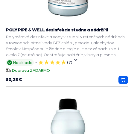
POLY PIPE & WELL dezinfekcia studne a nádrží 1l
Polymérová dezinfekcia vody v studni, v retenčných nádržiach,
v rozvodoch pitnej vody. BEZ chlóru, peroxidu, aldehydov
fenolov. Nespôsobuje žiadne alergie a je bez zápachu s pH
okolo 7 (neutrálna). Odstraňuje baktérie, vírusy a plesne s
dlhodobým účinkom.
(7)
Na sklade
5
hviezdičiek
Doprava ZADARMO
50,28 €
Prida
do
košík