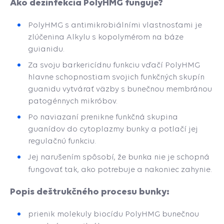
Ako dezinfekcia PolyHMG funguje?
PolyHMG s antimikrobiálními vlastnosťami je
zlúčenina Alkylu s kopolymérom na báze
guianidu.
Za svoju barkericídnu
funkciu vďačí PolyHMG
hlavne schopnostiam svojich funkčných skupín
guanidu vytvárať väzby s bunečnou membránou
patogénnych mikróbov.
Po naviazaní prenikne funkčná skupina
guanídov do cytoplazmy bunky a potlačí jej
regulačnú funkciu.
Jej narušením spôsobí, že bunka nie je schopná
fungovať tak, ako potrebuje a nakoniec zahynie.
Popis deštrukčného procesu bunky:
prienik molekuly biocídu PolyHMG bunečnou