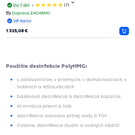
dlhodobým účinkom.
(7)
Do 7 dní
5
hviezdičiek
Doprava ZADARMO
VIP Karta
1 325,08 €
Prida
do
košík
Použitie dezinfekcie PolyHMG:
v zdravotníctve, v priemysle, v domácnostiach, v
hoteloch a reštauráciách
bazénová dezinfekcia a dezinfekcia kúpalísk
eliminácia plesní a húb
dezinfekcia rozvodov pitnej vody a TÚV
čistenie, dezinfekcia studní a vodných nádrží