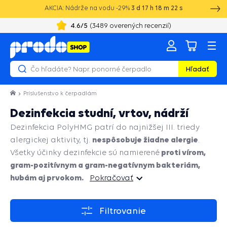
AKCIA: Nádrže na vodu -29%
3
d
17
h
18
m
22
s
4.6
/5
(
3489
overených recenzií)
Hľadať
Príslušenstvo k čerpadlám
Dezinfekcia studní, vrtov, nádrží
Dezinfekcia PolyHMG patrí do najnižšej III. triedy
nespôsobuje žiadne alergie
alergickej aktivity, tj.
.
proti vírom,
Všetky účinky dezinfekcie sú namierené
gram-pozitívnym a gram-negatívnym bakteriám,
hubám aj prvokom.
Pokračovať
Pokračovať
Filtrovanie