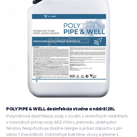
POLY PIPE & WELL dezinfekcia studne a nádrží 25L
Polymérová dezinfekcia vody v studni, v retenčných nádržiach,
v rozvodoch pitnej vody. BEZ chlóru, peroxidu, aldehydov
fenolov. Nespôsobuje žiadne alergie a je bez zápachu s pH
okolo 7 (neutrálna). Odstraňuje baktérie, vírusy a plesne s