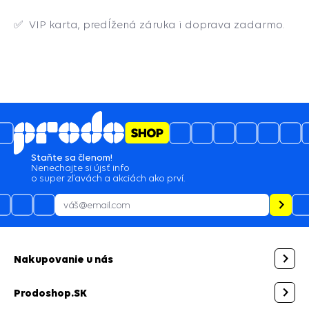
✅
VIP karta, predĺžená záruka i doprava zadarmo.
5
4.6
/
3489
názory
05.08.2026
profi prístup, spokojnosť
05.08.2026
zaslanie tovaru skladom by som očakával