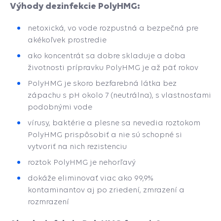
Výhody dezinfekcie PolyHMG:
netoxická, vo vode rozpustná a bezpečná pre
akékoľvek prostredie
ako koncentrát sa dobre skladuje a doba
životnosti prípravku PolyHMG je až päť rokov
PolyHMG je skoro bezfarebná látka bez
zápachu s pH okolo 7 (neutrálna), s vlastnosťami
podobnými vode
vírusy, baktérie a plesne sa nevedia roztokom
PolyHMG prispôsobiť a nie sú schopné si
vytvoriť na nich rezistenciu
roztok PolyHMG je nehorľavý
dokáže eliminovať viac ako 99,9%
kontaminantov aj po zriedení, zmrazení a
rozmrazení