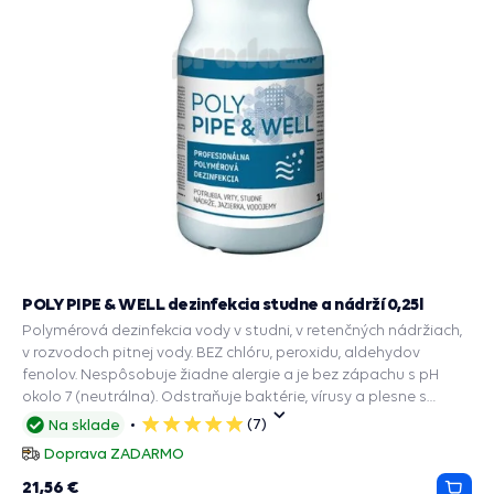
POLY PIPE & WELL dezinfekcia studne a nádrží 0,25l
Polymérová dezinfekcia vody v studni, v retenčných nádržiach,
v rozvodoch pitnej vody. BEZ chlóru, peroxidu, aldehydov
fenolov. Nespôsobuje žiadne alergie a je bez zápachu s pH
okolo 7 (neutrálna). Odstraňuje baktérie, vírusy a plesne s
dlhodobým účinkom.
(7)
Na sklade
5
hviezdičiek
Doprava ZADARMO
21,56 €