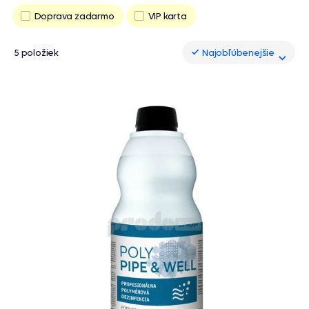
Doprava zadarmo
VIP karta
5 položiek
Najobľúbenejšie
Najobľúbenejšie