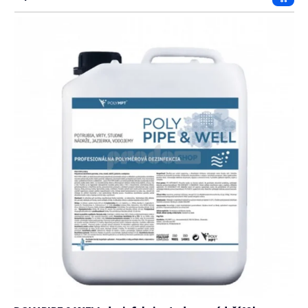
Prida
do
košík