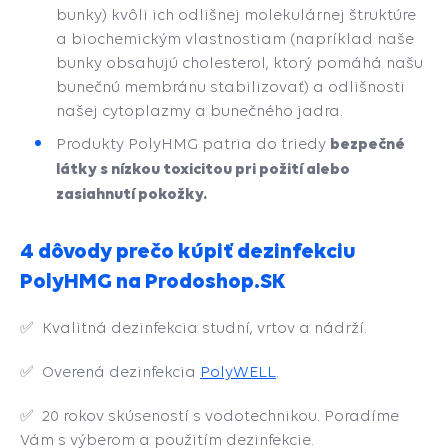
bunky) kvôli ich odlišnej molekulárnej štruktúre
a biochemickým vlastnostiam (napríklad naše
bunky obsahujú cholesterol, ktorý pomáhá našu
bunečnú membránu stabilizovať) a odlišnosti
našej cytoplazmy a bunečného jadra.
bezpečné
Produkty PolyHMG patria do triedy
látky s nízkou toxicitou pri požití alebo
zasiahnutí pokožky.
4 dôvody prečo kúpiť dezinfekciu
PolyHMG na Prodoshop.SK
✅
Kvalitná dezinfekcia studní, vrtov a nádrží.
✅ Overená dezinfekcia
PolyWELL
.
✅
20 rokov skúseností s vodotechnikou. Poradíme
Vám s výberom a použitím dezinfekcie.