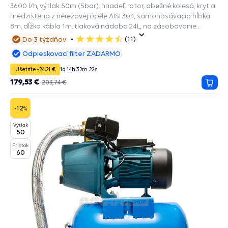
3600 l/h, výtlak 50m (5bar), hriadeľ, rotor, obežné kolesá, kryt a
medzistena z nerezovej ocele AISI 304, samonasávacia hĺbka
8m, dĺžka kábla 1m, tlaková nádoba 24L, na zásobovanie
vodou.
(11)
Do 3 týždňov
5
hviezdičiek
Odpieskovací filter ZADARMO
Ušetríte -24,21 €
1
d
14
h
32
m
20
s
179,53 €
203,74 €
Prida
do
košík
-12
%
Výtlak
50
Prietok
60