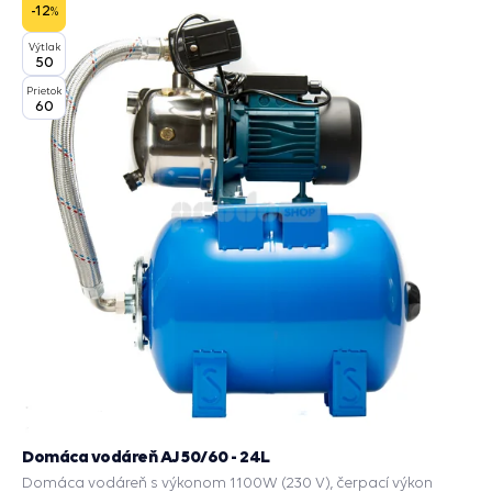
košík
-12
%
Výtlak
50
Prietok
60
Domáca vodáreň AJ 50/60 - 24L
Domáca vodáreň s výkonom 1100W (230 V), čerpací výkon