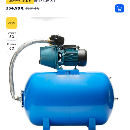
Ušetríte -45,17 €
1
d
14
h
32
m
20
s
334,98 €
380,14 €
Prida
do
košík
-12
%
Výtlak
50
Prietok
60