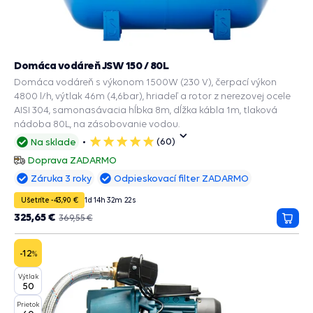
Domáca vodáreň JSW 150 / 80L
Domáca vodáreň s výkonom 1500W (230 V), čerpací výkon
4800 l/h, výtlak 46m (4,6bar), hriadeľ a rotor z nerezovej ocele
AISI 304, samonasávacia hĺbka 8m, dĺžka kábla 1m, tlaková
nádoba 80L, na zásobovanie vodou.
(60)
Na sklade
5
hviezdičiek
Doprava ZADARMO
Záruka 3 roky
Odpieskovací filter ZADARMO
Ušetríte -43,90 €
1
d
14
h
32
m
20
s
325,65 €
369,55 €
Prida
do
košík
-12
%
Výtlak
50
Prietok