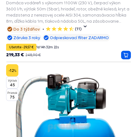
Domáca vodáreň s výkonom 1100W (230 V), čerpací výkon
3600 l/h, výtlak 50m (5bar), hriadeľ, rotor, obežné kolesá, kryt a
medzistena z nerezovej ocele AISI 304, samonasávacia hĺbka
8m, dĺžka kábla 1m, tlaková nádoba 50L, na zásobovanie
vodou.
(11)
Do 3 týždňov
5
hviezdičiek
Záruka 3 roky
Odpieskovací filter ZADARMO
Ušetríte -29,57 €
1
d
14
h
32
m
20
s
219,33 €
248,90 €
Prida
do
košík
-12
%
Výtlak
45
Prietok
75