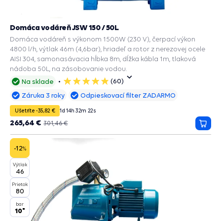
Domáca vodáreň JSW 150 / 50L
Domáca vodáreň s výkonom 1500W (230 V), čerpací výkon
4800 l/h, výtlak 46m (4,6bar), hriadeľ a rotor z nerezovej ocele
AISI 304, samonasávacia hĺbka 8m, dĺžka kábla 1m, tlaková
nádoba 50L, na zásobovanie vodou.
(60)
Na sklade
5
hviezdičiek
Záruka 3 roky
Odpieskovací filter ZADARMO
Ušetríte -35,82 €
1
d
14
h
32
m
20
s
265,64 €
301,46 €
Prida
do
košík
-12
%
Výtlak
46
Prietok
80
bar
10"