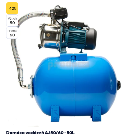
do
košík
-12
%
Výtlak
50
Prietok
60
Domáca vodáreň AJ 50/60 - 50L