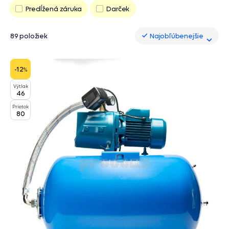
Predĺžená záruka
Darček
89 položiek
Najobľúbenejšie
Najobľúbenejšie
-12
%
Výtlak
46
Prietok
80