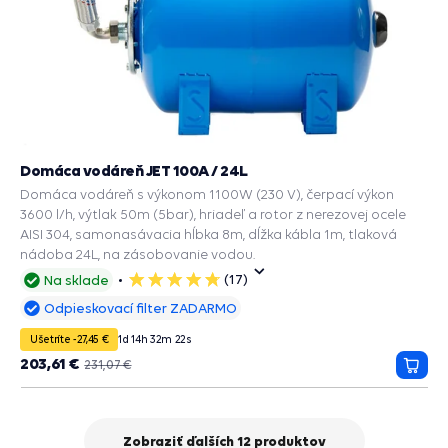
Domáca vodáreň JET 100A / 24L
Domáca vodáreň s výkonom 1100W (230 V), čerpací výkon
3600 l/h, výtlak 50m (5bar), hriadeľ a rotor z nerezovej ocele
AISI 304, samonasávacia hĺbka 8m, dĺžka kábla 1m, tlaková
nádoba 24L, na zásobovanie vodou.
(17)
Na sklade
5
hviezdičiek
Odpieskovací filter ZADARMO
Ušetríte -27,45 €
1
d
14
h
32
m
20
s
203,61 €
231,07 €
Prida
do
košík
Zobraziť ďalších 12 produktov