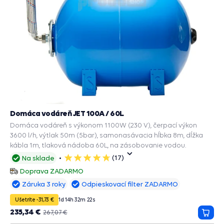
Domáca vodáreň JET 100A / 60L
Domáca vodáreň s výkonom 1100W (230 V), čerpací výkon
3600 l/h, výtlak 50m (5bar), samonasávacia hĺbka 8m, dĺžka
kábla 1m, tlaková nádoba 60L, na zásobovanie vodou.
(17)
Na sklade
5
hviezdičiek
Doprava ZADARMO
Záruka 3 roky
Odpieskovací filter ZADARMO
Ušetríte -31,73 €
1
d
14
h
32
m
20
s
235,34 €
267,07 €
Prida