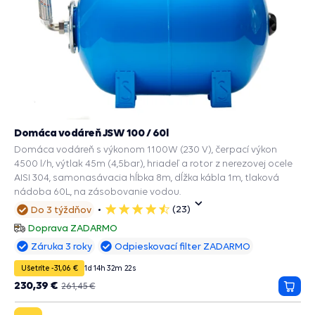
Domáca vodáreň JSW 100 / 60l
Domáca vodáreň s výkonom 1100W (230 V), čerpací výkon
4500 l/h, výtlak 45m (4,5bar), hriadeľ a rotor z nerezovej ocele
AISI 304, samonasávacia hĺbka 8m, dĺžka kábla 1m, tlaková
nádoba 60L, na zásobovanie vodou.
(23)
Do 3 týždňov
5
hviezdičiek
Doprava ZADARMO
Záruka 3 roky
Odpieskovací filter ZADARMO
Ušetríte -31,06 €
1
d
14
h
32
m
20
s
230,39 €
261,45 €
Prida
do