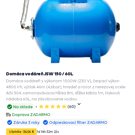
Domáca vodáreň JSW 150 / 60L
Domáca vodáreň s výkonom 1500W (230 V), čerpací výkon
4800 l/h, výtlak 46m (4,6bar), hriadeľ a rotor z nerezovej ocele
AISI 304, samonasávacia hĺbka 8m, dĺžka kábla 1m, tlaková
nádoba 60L, na zásobovanie vodou.
(60)
Na sklade
5
hviezdičiek
Doprava ZADARMO
Záruka 3 roky
Odpieskovací filter ZADARMO
Ušetríte -34,06 €
1
d
14
h
32
m
20
s