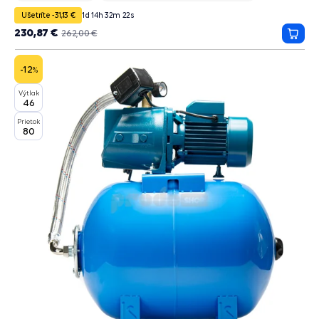
Ušetríte -31,13 €
1
d
14
h
32
m
20
s
230,87 €
262,00 €
Prida
do
košík
-12
%
Výtlak
46
Prietok
80