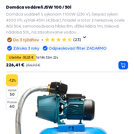
Domáca vodáreň JSW 100 / 50l
Domáca vodáreň s výkonom 1100W (230 V), čerpací výkon
4500 l/h, výtlak 45m (4,5bar), hriadeľ a rotor z nerezovej ocele
AISI 304, samonasávacia hĺbka 8m, dĺžka kábla 1m, tlaková
nádoba 50L, na zásobovanie vodou.
(23)
Do 3 týždňov
5
hviezdičiek
Záruka 3 roky
Odpieskovací filter ZADARMO
Ušetríte -30,53 €
1
d
14
h
32
m
20
s
226,41 €
256,93 €
Prida
do
košík
-12
%
Výtlak
50
Prietok
60