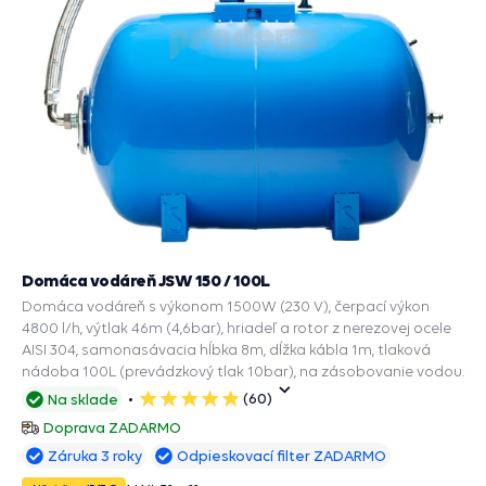
Domáca vodáreň JSW 150 / 100L
Domáca vodáreň s výkonom 1500W (230 V), čerpací výkon
4800 l/h, výtlak 46m (4,6bar), hriadeľ a rotor z nerezovej ocele
AISI 304, samonasávacia hĺbka 8m, dĺžka kábla 1m, tlaková
nádoba 100L (prevádzkový tlak 10bar), na zásobovanie vodou.
(60)
Na sklade
5
hviezdičiek
Doprava ZADARMO
Záruka 3 roky
Odpieskovací filter ZADARMO