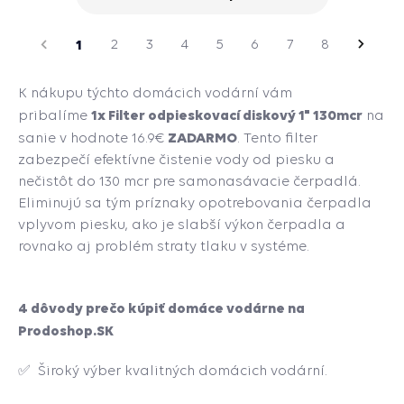
strana
zajúca
1
2
3
4
5
6
7
8
Nasle
strana
K nákupu týchto domácich vodární vám
1x Filter odpieskovací diskový 1" 130mcr
pribalíme
na
ZADARMO
sanie v hodnote 16.9€
. Tento filter
zabezpečí efektívne čistenie vody od piesku a
nečistôt do 130 mcr pre samonasávacie čerpadlá.
Eliminujú sa tým príznaky opotrebovania čerpadla
vplyvom piesku, ako je slabší výkon čerpadla a
rovnako aj problém straty tlaku v systéme.
4 dôvody prečo kúpiť domáce vodárne na
Prodoshop.SK
✅ Široký výber kvalitných domácich vodární.