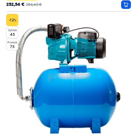
252,54 €
286,60 €
Prida
do
košík
-12
%
Výtlak
45
Prietok
75