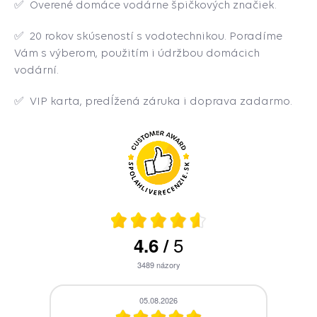
✅ Overené domáce vodárne špičkových značiek.
✅ 20 rokov skúseností s vodotechnikou. Poradíme
Vám s výberom, použitím i údržbou domácich
vodární.
✅ VIP karta, predĺžená záruka i doprava zadarmo.
5
4.6
/
3489
názory
05.08.2026