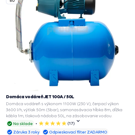
60
Domáca vodáreň JET 100A / 50L
Domáca vodáreň s výkonom 1100W (230 V), čerpací výkon
3600 l/h, výtlak 50m (5bar), samonasávacia hĺbka 8m, dĺžka
kábla 1m, tlaková nádoba 50L, na zásobovanie vodou.
(17)
Na sklade
5
hviezdičiek
Záruka 3 roky
Odpieskovací filter ZADARMO