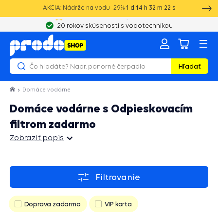
AKCIA: Nádrže na vodu -29%
1
d
14
h
32
m
20
s
20 rokov skúseností s vodotechnikou
Hľadať
Domáce vodárne
Domáce vodárne s Odpieskovacím
filtrom zadarmo
Zobraziť popis
Zobraziť popis
Filtrovanie
Doprava zadarmo
VIP karta