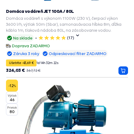
Domáca vodáreň JET 100A / 80L
Domáca vodáreň s výkonom 1100W (230 V), čerpací výkon
3600 l/h, výtlak 50m (5bar), samonasávacia hĺbka 8m, dĺžka
kábla 1m, tlaková nádoba 80L, na zásobovanie vodou.
(17)
Na sklade
5
hviezdičiek
Doprava ZADARMO
Záruka 3 roky
Odpieskovací filter ZADARMO
Ušetríte -43,69 €
1
d
14
h
32
m
20
s
324,03 €
367,72 €
Prida
do
košík
-12
%
Výtlak
46
Prietok
80