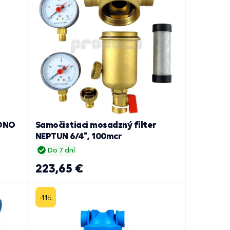
MONO
Samočistiaci mosadzný filter
NEPTUN 6/4", 100mcr
Do 7 dní
223,65 €
-11
%