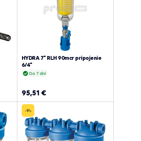
HYDRA 7" RLH 90mcr pripojenie
6/4"
Do 7 dní
95,51 €
-9
%