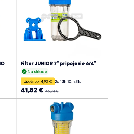
IO
Filter JUNIOR 7" pripojenie 6/4"
Na sklade
Ušetríte -4,92 €
2
d
13
h
10
m
30
s
41,82 €
46,74 €