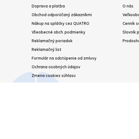
Doprava a platba
O nás
Obchod odporúčaný zákazníkmi
Veľkoob
Nákup na splátky cez QUATRO
Cenník s
Všeobecné obch. podmienky
Slovník 
Reklamačný poriadok
Prodosh
Reklamačný list
Formulár na odstúpenie od zmluvy
Ochrana osobných údajov
Zmena cookies súhlasu
Odstúpenie od zmluvy
Copyright © 2026 Prodoshop