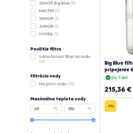
SENIOR Big Blue
(3)
MASTER
(1)
SENIOR
(1)
JUNIOR
(1)
HYDRA
(3)
Použitie filtra
samočistiaci filter na vodu
(3)
Big Blue fi
pripojenie 
Filtrácia vody
Do 7 dní
Na pitnú vodu
(12)
215,36 €
Maximálna teplota vody
-11
%
°C
°C