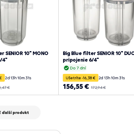
lter SENIOR 10" MONO
Big Blue filter SENIOR 10" DU
6/4"
pripojenie 6/4"
Do 7 dní
 €
2
d
13
h
10
m
30
s
Ušetríte -16,38 €
2
d
13
h
10
m
30
s
156,55 €
0,47 €
172,94 €
 ďalší produkt