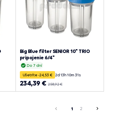
O
Big Blue filter SENIOR 10" TRIO
pripojenie 6/4"
Do 7 dní
Ušetríte -24,53 €
2
d
13
h
10
m
30
s
234,39 €
258,92 €
strana
Predchádzajúca
1
2
Nasledujúca
strana