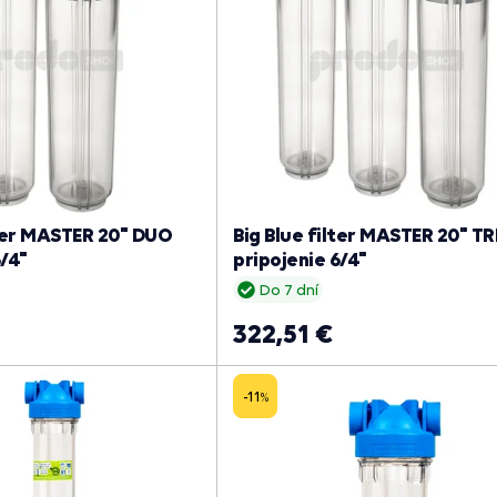
lter MASTER 20" DUO
Big Blue filter MASTER 20" TR
6/4"
pripojenie 6/4"
Do 7 dní
322,51 €
-11
%