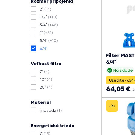
Rozmer pripojenia
2"
(+1)
1/2"
(+10)
3/4"
(+46)
1"
(+61)
5/4"
(+10)
6/4"
Filter MAST
6/4"
Veľkosť filtra
Na sklade
7"
(4)
10"
(4)
Ušetríte -7,54
64,05 €
20"
(4)
7
Materiál
-9
%
mosadz
(1)
Energetická trieda
C
(13)