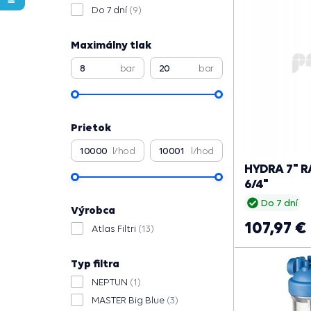
Do 7 dní
(9)
Maximálny tlak
bar
bar
Prietok
l/hod
l/hod
HYDRA 7" R
6/4"
Do 7 dní
Výrobca
107,97 €
Atlas Filtri
(13)
Typ filtra
NEPTUN
(1)
MASTER Big Blue
(3)