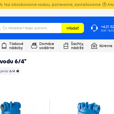
. Na zásobovanie vodou, polievanie, zavlažovanie. 🕒 Akci
+421 52
Hľadať
8:00 - 16:0
Tlakové
Domáce
Šachty,
Kúrenie
nádoby
vodárne
nádrže
 vodu 6/4"
jenia:
6/4