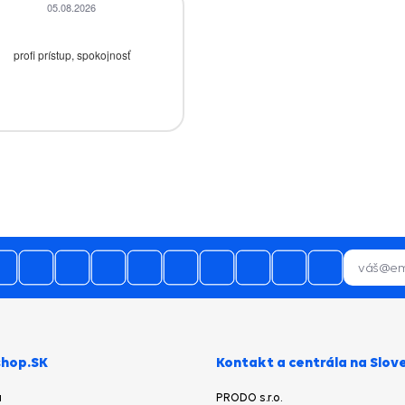
05.08.2026
05.08.2026
profi prístup, spokojnosť
zaslanie tovaru skladom by som
očakával najneskôr nasledujúci
pracovný deň po objednávke a nie p
urgencii telefonicky
hop.SK
Kontakt a centrála na Slov
a
PRODO s.r.o.