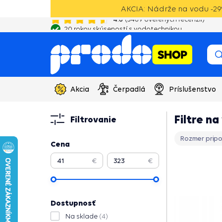
AKCIA: Nádrže na vodu -29%
20 rokov skúseností s vodotechnikou
Akcia
Čerpadlá
Príslušenstvo
Filtre na
Filtrovanie
Rozmer pripo
Cena
€
€
Dostupnosť
Na sklade
(4)