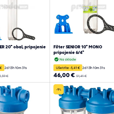
ER 20" obal, pripojenie
Filter SENIOR 10" MONO
pripojenie 6/4"
Na sklade
 €
2
d
13
h
10
m
30
s
Ušetríte -5,41 €
2
d
13
h
10
m
30
s
46,00 €
1,59 €
51,41 €
-9
%