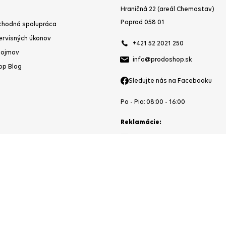
Hraničná 22 (areál Chemostav)
Poprad 058 01
chodná spolupráca
ervisných úkonov
+421 52 2021 250
pojmov
info@prodoshop.sk
op Blog
Sledujte nás na Facebooku
Po - Pia: 08:00 - 16:00
Reklamácie:
reklamacie@prodoshop.sk