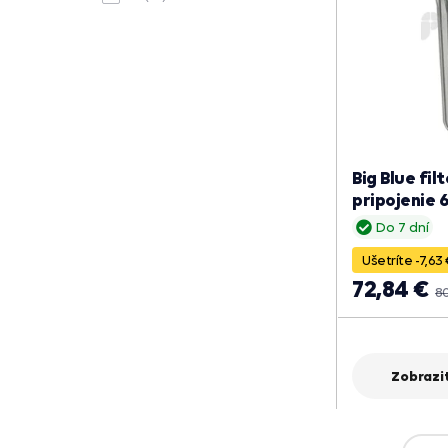
Big Blue fi
pripojenie 
Do 7 dní
Ušetríte -7,63
72,84 €
8
Zobraziť