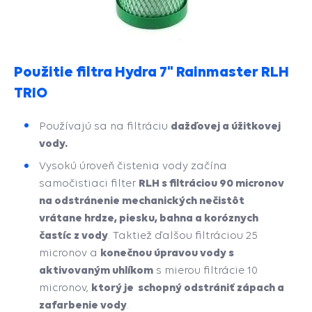
Použitie filtra Hydra 7" Rainmaster RLH
TRIO
dažďovej a úžitkovej
Používajú sa na filtráciu
vody.
Vysokú úroveň čistenia vody začína
RLH s filtráciou 90 micronov
samočistiaci filter
na odstránenie mechanických nečistôt
vrátane
hrdze, piesku, bahna a koróznych
častíc
z vody
.
Taktiež ďalšou filtráciou 25
konečnou úpravou vody s
micronov a
aktivovaným uhlíkom
s mierou filtrácie 10
ktorý je schopný odstrániť zápach a
micronov,
zafarbenie vody
.