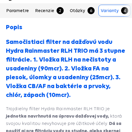
Parametre
Recenzie
2
Otázky
6
Varianty
4
Popis
Samočistiaci filter na dažďovú vodu
Hydra Rainmaster RLH TRIO má 3 stupne
filtrácie. 1. Vložka RLH na nečistoty a
usadeniny (90mcr). 2. Vložka FA na
piesok, úlomky a usadeniny (25mcr). 3.
Vložka CB/AF na baktérie a prvoky,
chlór, zápach (10mcr).
Trojdielny filter Hydra Rainmaster RLH TRIO je
jednotka
navrhnutá na úpravu dažďovej vody,
ktorá
Dá sa
svojou kvalitou nevyhovuje pre úžitkové účely.
použiť aj pre filtráciu vody zo studne, alebo zbernej