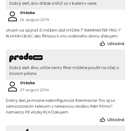
Dobrý deň, áno držiak a kľúč sú v balení v cene.
Otázka
26. august 2019
chcem sa opýtať či môžem dať HYDRA 7" RAINMASTER TRIO 1"
RLH+FA+CB/EC ako filtraciu k vrtu rodinneho domu ďakujem
Užitočná
Dobrý deň. Áno, určite tento filter môžete použiť na účel, o
ktorom píšete.
Otázka
07. august 2014
Dobry den, je mozne nakonfigurovat Rainmaster Trio aj so
samocistiacim telesom s nerezovou vlozkou RAH 90mic?
namiesto PE vlozky RLH Dakujem
Užitočná