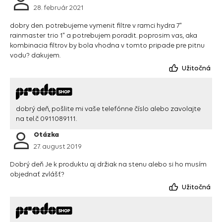
28. február 2021
dobry den. potrebujeme vymenit filtre v ramci hydra 7"
rainmaster trio 1" a potrebujem poradit. poprosim vas, aka
kombinacia filtrov by bola vhodna v tomto pripade pre pitnu
vodu? dakujem.
Užitočná
dobrý deň, pošlite mi vaše telefónne číslo alebo zavolajte
na tel.č 0911089111.
Otázka
27. august 2019
Dobrý deň Je k produktu aj držiak na stenu alebo si ho musím
objednať zvlášť?
Užitočná