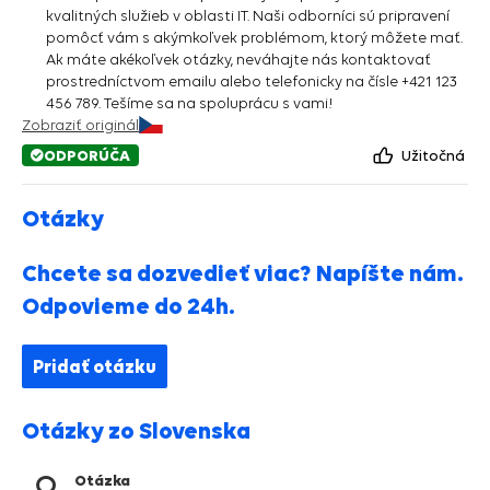
kvalitných služieb v oblasti IT. Naši odborníci sú pripravení
pomôcť vám s akýmkoľvek problémom, ktorý môžete mať.
Ak máte akékoľvek otázky, neváhajte nás kontaktovať
prostredníctvom emailu alebo telefonicky na čísle +421 123
456 789. Tešíme sa na spoluprácu s vami!
Zobraziť originál
ODPORÚČA
Užitočná
Otázky
Chcete sa dozvedieť viac? Napíšte nám.
Odpovieme do 24h.
Pridať otázku
Otázky zo Slovenska
Otázka