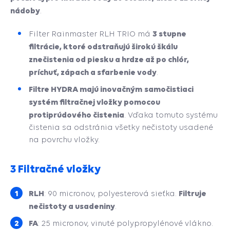
nádoby
.
3 stupne
Filter Rainmaster RLH TRIO má
filtrácie, ktoré odstraňujú širokú škálu
znečistenia od piesku a hrdze až po chlór,
príchuť, zápach a sfarbenie vody
.
Filtre HYDRA majú
inovačným
samočistiaci
systém filtračnej vložky pomocou
protiprúdového čistenia
. Vďaka tomuto systému
čistenia sa odstránia všetky nečistoty usadené
na povrchu vložky.
3 Filtračné vložky
RLH
Filtruje
: 90 micronov, polyesterová sieťka.
nečistoty a usadeniny
.
FA
: 25 micronov, vinuté polypropylénové vlákno.