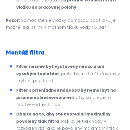
vložku do pracovnej polohy
.
Pozor:
Samočistenie vložky pomocou podtlaku je
možné iba pri minimálnom tlaku vody 1.8 Bar.
Montáž filtra
Filter nesmie byť vystavený mrazu a ani
vysokým teplotám
, preto by mal inštalovaný v
krytom prostredí.
Filter s priehľadnou nádobou by nemal byť na
priamom slnečnom žiarení
, aby sa predišlo
tvorbe vodných rias.
Dbajte na to, aby ste nepresiali maximálny
povolený tlak filtra
. Pokiaľ je tlak vody v
rozvode vyšší ako je povolený maximálny tlak