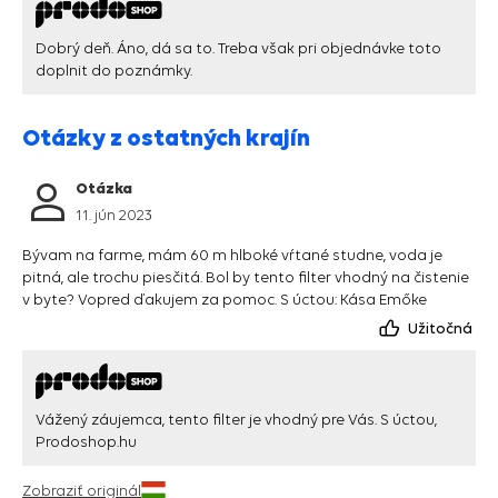
Dobrý deň. Áno, dá sa to. Treba však pri objednávke toto
doplnit do poznámky.
Otázky z ostatných krajín
Otázka
11. jún 2023
Bývam na farme, mám 60 m hlboké vŕtané studne, voda je
pitná, ale trochu piesčitá. Bol by tento filter vhodný na čistenie
v byte? Vopred ďakujem za pomoc. S úctou: Kása Emőke
Užitočná
Vážený záujemca, tento filter je vhodný pre Vás. S úctou,
Prodoshop.hu
Zobraziť originál