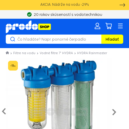
AKCIA: Nádrže na vodu -29%
20 rokov skúseností s vodotechnikou
Hľadať
Filtre na vodu
Vodné filtre 7" HYDRA
HYDRA Rainmaster
-11
%
Nasled
e