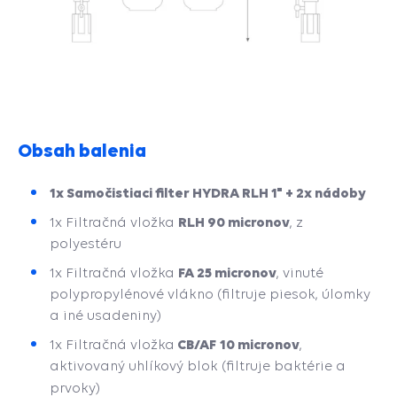
Obsah balenia
1x Samočistiaci filter HYDRA RLH 1" + 2x nádoby
RLH 90 micronov
1x Filtračná vložka
, z
polyestéru
FA 25 micronov
1x Filtračná vložka
, vinuté
polypropylénové vlákno (filtruje piesok, úlomky
a iné usadeniny)
CB/AF
10 micronov
1x Filtračná vložka
,
aktivovaný uhlíkový blok (filtruje baktérie a
prvoky)