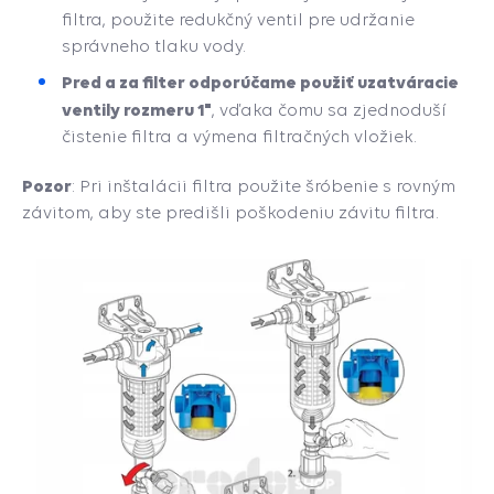
filtra, použite redukčný ventil pre udržanie
správneho tlaku vody.
Pred a za filter odporúčame použiť uzatváracie
ventily rozmeru 1"
, vďaka čomu sa zjednoduší
čistenie filtra a výmena filtračných vložiek.
Pozor
: Pri inštalácii filtra použite šróbenie s rovným
závitom, aby ste predišli poškodeniu závitu filtra.