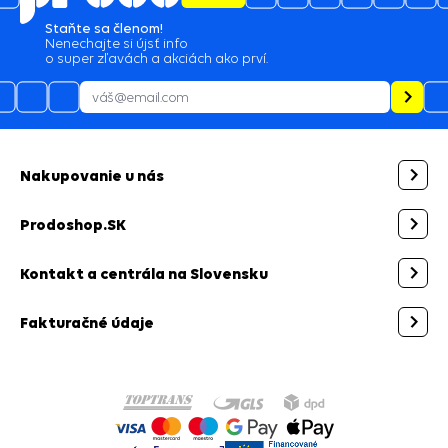
Staňte sa členom!
Nenechajte si újsť info
o super zľavách a akciách ako prví.
Nakupovanie u nás
Prodoshop.SK
Kontakt a centrála na Slovensku
Fakturačné údaje