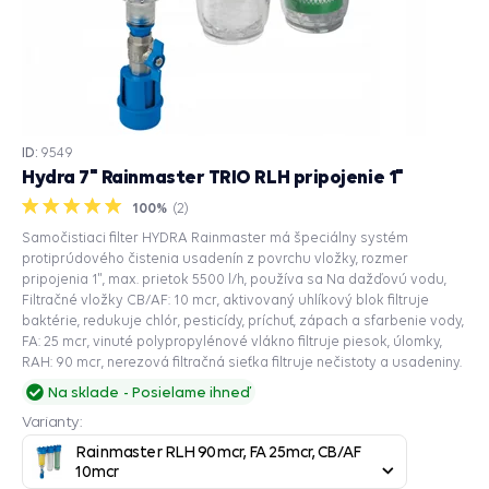
ID:
9549
Hydra 7" Rainmaster TRIO RLH pripojenie 1"
100%
(
2
)
Samočistiaci filter HYDRA Rainmaster má špeciálny systém
protiprúdového čistenia usadenín z povrchu vložky, rozmer
pripojenia 1", max. prietok 5500 l/h, používa sa Na dažďovú vodu,
Filtračné vložky CB/AF: 10 mcr, aktivovaný uhlíkový blok filtruje
baktérie, redukuje chlór, pesticídy, príchuť, zápach a sfarbenie vody,
FA: 25 mcr, vinuté polypropylénové vlákno filtruje piesok, úlomky,
RAH: 90 mcr, nerezová filtračná sieťka filtruje nečistoty a usadeniny.
Na sklade
Posielame ihneď
Varianty:
Rainmaster RLH 90mcr, FA 25mcr, CB/AF 
10mcr