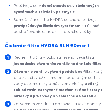
domácnostiach, v závlahových
Používajú sa v
systémoch a taktiež v priemysle
.
Samočistiace filtre HYDRA sa charakterizujú
protiprúdovým čistiacim systémom
na účinné
odstraňovanie usadenín z povrchu vložky.
Čistenie filtra HYDRA RLH 90mcr 1"
vyčistí sa
Keď je filtračná vložka zanesená,
jednoducho otvorením ventilu na dne tela filtra
.
Otvorenie ventilu vytvorí podtlak vo filtri
, ktorý
bude tlačiť vložku smerom nadol a tým sa tok
S
pätný
vody automaticky obráti
von z vložky.
tok odstráni zachytené mechanické nečistoty z
mriežky a prúd vody ich spláchne do odtoku.
Zatvorením ventilu sa obnovia tlakové pomery
a pružina vo vnútri vráti
do pôvodného stavu