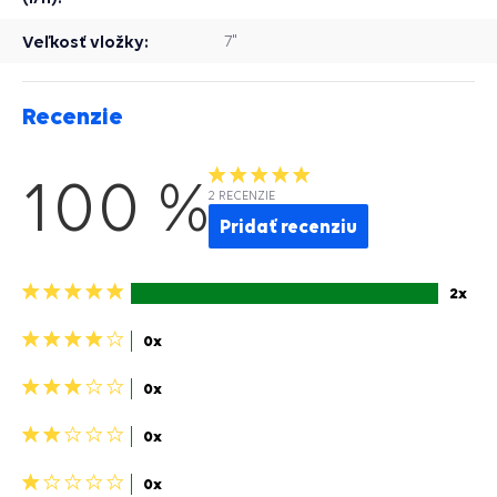
Veľkosť vložky:
7"
Recenzie
100 %
2 RECENZIE
Pridať recenziu
5
2x
hviezdičiek>
4
0x
hviezdičky>
3
0x
hviezdičky>
2
0x
hviezdičky>
1
0x