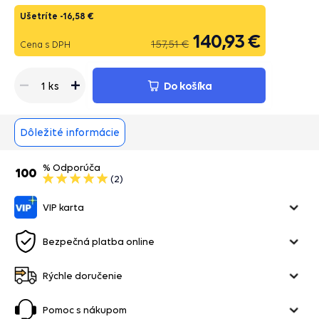
Ušetríte -
16,58 €
140,93 €
157,51 €
Cena s DPH
Do košíka
1 ks
Dôležité informácie
% Odporúča
100
(2)
VIP karta
Bezpečná platba online
Rýchle doručenie
Pomoc s nákupom