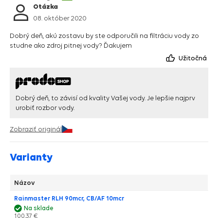
Otázka
08. október 2020
Dobrý deň, akú zostavu by ste odporučili na filtráciu vody zo
studne ako zdroj pitnej vody? Ďakujem
Užitočná
Dobrý deň, to závisí od kvality Vašej vody. Je lepšie najprv
urobiť rozbor vody.
Zobraziť originál
Varianty
Názov
Rainmaster RLH 90mcr, CB/AF 10mcr
Na sklade
100,37 €