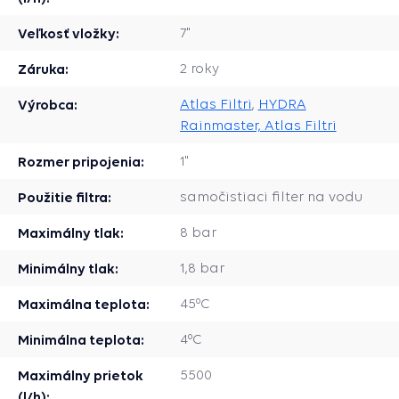
Veľkosť vložky:
7"
Záruka:
2 roky
Výrobca:
Atlas Filtri
,
HYDRA
Rainmaster, Atlas Filtri
Rozmer pripojenia:
1"
Použitie filtra:
samočistiaci filter na vodu
Maximálny tlak:
8 bar
Minimálny tlak:
1,8 bar
Maximálna teplota:
45ºC
Minimálna teplota:
4ºC
Maximálny prietok
5500
(l/h):