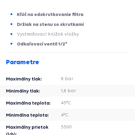
Kľúč na odskrutkovanie filtra
Držiak na stenu so skrutkami
Vystreďovací krúžok vložky
Odkaľovací ventil 1/2"
Parametre
Maximálny tlak:
8 bar
Minimálny tlak:
1,8 bar
Maximálna teplota:
45ºC
Minimálna teplota:
4ºC
Maximálny prietok
5500
(l/h):