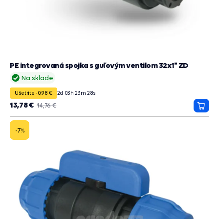
PE integrovaná spojka s guľovým ventilom 32x1" ZD
Na sklade
Ušetríte -0,98 €
2
d
03
h
23
m
27
s
13,78 €
14,76 €
Prida
do
košík
-7
%