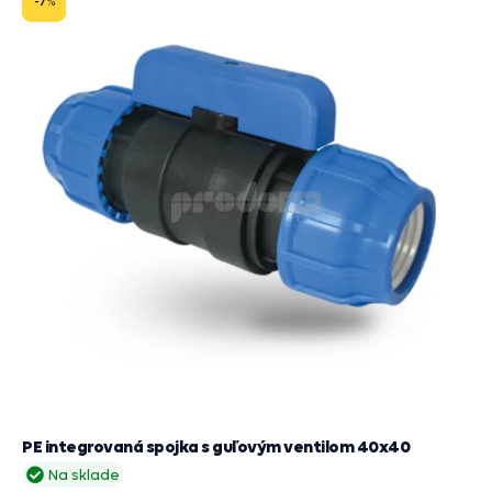
-7
%
PE integrovaná spojka s guľovým ventilom 40x40
Na sklade