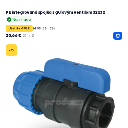
PE integrovaná spojka s guľovým ventilom 32x32
Na sklade
Ušetríte -1,48 €
2
d
03
h
23
m
27
s
20,66 €
22,14 €
Prida
do
košík
-7
%