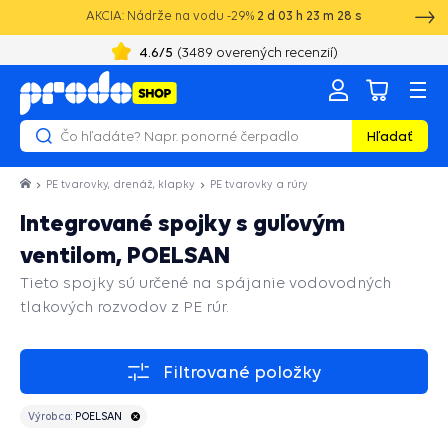
AKCIA: Nádrže na vodu -29%
2
d
03
h
23
m
27
s
4.6
/5
(
3489
overených recenzií)
Hľadať
PE tvarovky, drenáž, klapky
PE tvarovky a rúry
Integrované spojky s guľovým
ventilom, POELSAN
Tieto spojky sú určené na spájanie vodovodných
tlakových rozvodov z PE rúr.
Filtrované položky
Výrobca:
POELSAN