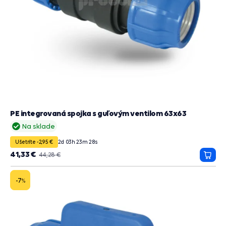
PE integrovaná spojka s guľovým ventilom 63x63
Na sklade
Ušetríte -2,95 €
2
d
03
h
23
m
27
s
41,33 €
44,28 €
Prida
do
košík
-7
%