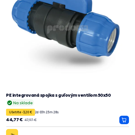
PE integrovaná spojka s guľovým ventilom 50x50
Na sklade
Ušetríte -3,20 €
2
d
03
h
23
m
27
s
44,77 €
47,97 €
Prida
do
košík