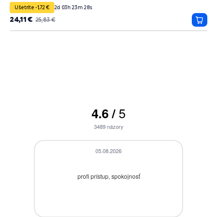
Ušetríte -1,72 €
2
d
03
h
23
m
27
s
24,11 €
25,83 €
Prida
do
košík
5
4.6
/
3489
názory
05.08.2026
profi prístup, spokojnosť