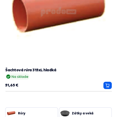
Šachtová rúra 315xL hladká
Na sklade
51,65 €
Prida
do
košík
Rúry
Zátky a veká