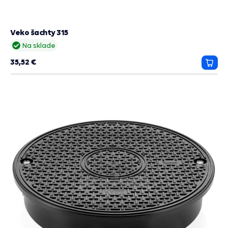
Veko šachty 315
Na sklade
35,52 €
Prida
do
košík