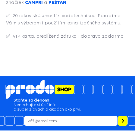
CAMPRI
PEŠTAN
značiek
a
.
✅
20 rokov skúseností s vodotechnikou. Poradíme
Vám s výberom i použitím kanalizačného systému.
✅ VIP karta, predĺžená záruka i doprava zadarmo.
5
4.6
/
3489
názory
05.08.2026
profi prístup, spokojnosť