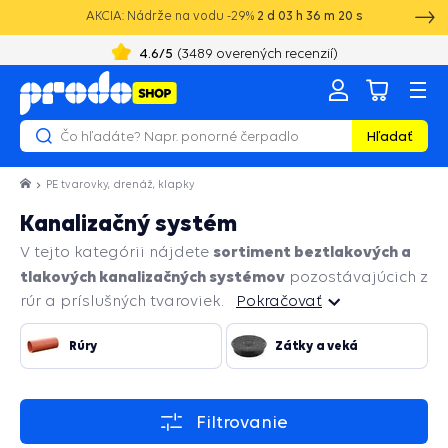
AKCIA: Nádrže na vodu -29%
2
d
03
h
36
m
19
s
4.6
/5
(
3489
overených recenzií)
Hľadať
PE tvarovky, drenáž, klapky
Kanalizačný systém
sortiment beztlakových a
V tejto kategórii nájdete
tlakových kanalizačných systémov
pozostávajúcich z
rúr a príslušných tvaroviek.
Pokračovať
Pokračovať
Rúry
Zátky a veká
Filtrovanie