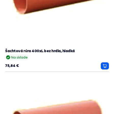
Šachtová rúra 400xL bez hrdla, hladká
Na sklade
75,84 €
Prida
do
košík