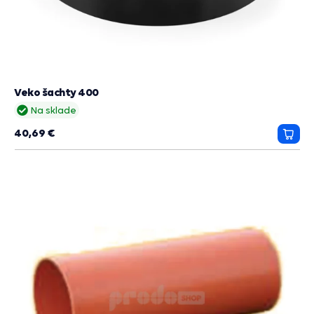
Veko šachty 400
Na sklade
40,69 €
Prida
do
košík