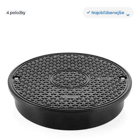
4 položky
Najobľúbenejšie
Najobľúbenejšie