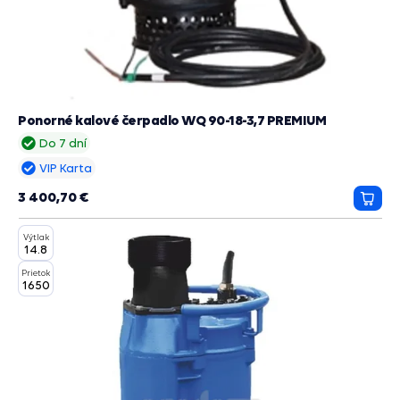
Ponorné kalové čerpadlo WQ 90-18-3,7 PREMIUM
Do 7 dní
VIP Karta
3 400,70 €
Prida
do
Výtlak
košík
14.8
Prietok
1650