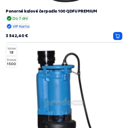
Ponorné kalové čerpadlo 100 QDFU PREMIUM
Do 7 dní
VIP Karta
3 542,40 €
Prida
do
Výtlak
košík
18
Prietok
1500