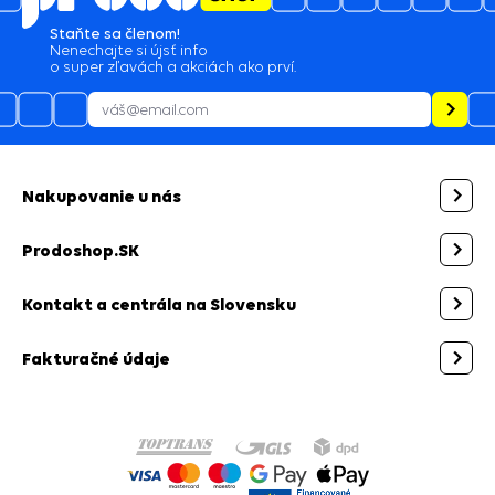
Staňte sa členom!
Nenechajte si újsť info
o super zľavách a akciách ako prví.
Nakupovanie u nás
Prodoshop.SK
Kontakt a centrála na Slovensku
Fakturačné údaje