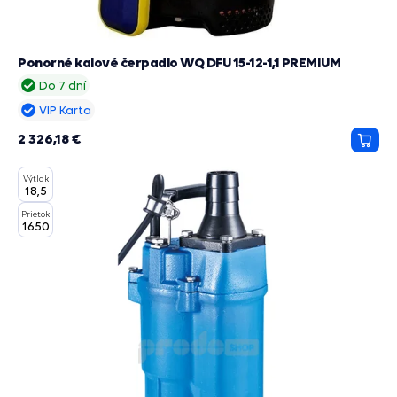
Ponorné kalové čerpadlo WQ DFU 15-12-1,1 PREMIUM
Do 7 dní
VIP Karta
2 326,18 €
Prida
do
Výtlak
košík
18,5
Prietok
1650