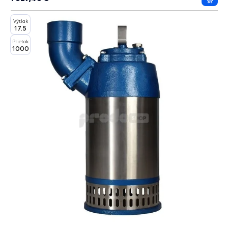
Prida
do
Výtlak
košík
17.5
Prietok
1000