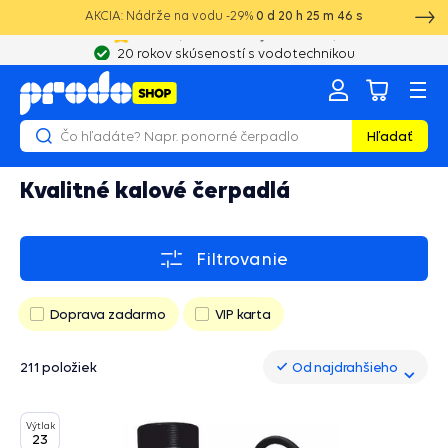
AKCIA: Nádrže na vodu -29%
0
d
20
h
25
m
45
s
20 rokov skúseností s vodotechnikou
Hľadať
Kvalitné kalové čerpadlá
Filtrovanie
Doprava zadarmo
VIP karta
211 položiek
Od najdrahšieho
Od najdrahšieho
Výtlak
23