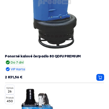
Ponorné kalové čerpadlo 80 QDFU PREMIUM
Do 7 dní
VIP Karta
2 831,56 €
Prida
do
Výtlak
košík
26
Prietok
450