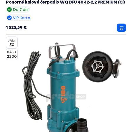
Ponorné kalové čerpadlo WQ DFU 40-12-2,2 PREMIUM (CI)
Do 7 dní
VIP Karta
1 525,59 €
Prida
do
Výtlak
košík
30
Prietok
2300