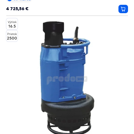
4 725,56 €
Prida
do
Výtlak
košík
16.5
Prietok
2500