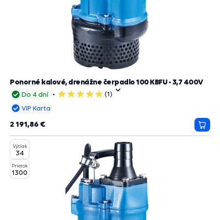
Ponorné kalové, drenážne čerpadlo 100 KBFU - 3,7 400V
(1)
Do 4 dní
5
hviezdičiek
VIP Karta
2 191,86 €
Prida
do
Výtlak
košík
34
Prietok
1300