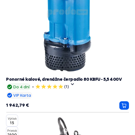
Ponorné kalové, drenážne čerpadlo 80 KBFU - 5,5 400V
(1)
Do 4 dní
5
hviezdičiek
VIP Karta
1 942,79 €
Prida
do
Výtlak
košík
15
Prietok
2100