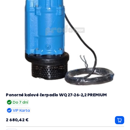
Ponorné kalové čerpadlo WQ 27-26-2,2 PREMIUM
Do 7 dní
VIP Karta
2 680,42 €
Prida
do