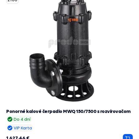
Ponorné kalové čerpadlo MWQ 150/7500 s rozvírovačom
Do 4 dní
VIP Karta
1 627,46 €