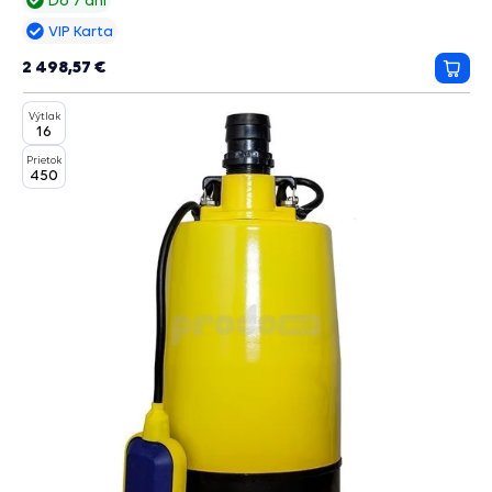
Do 7 dní
VIP Karta
2 498,57 €
Prida
do
Výtlak
košík
16
Prietok
450