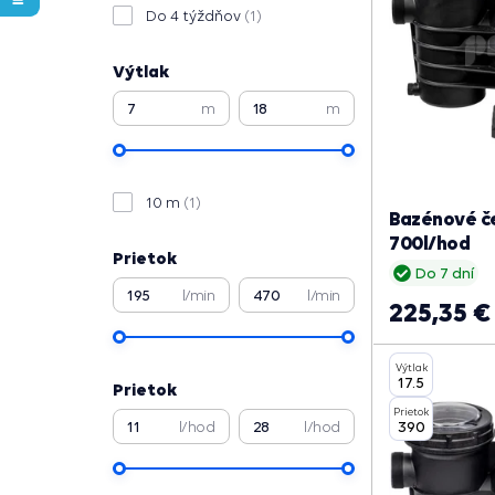
Do 4 týždňov
(1)
Výtlak
m
m
10 m
(1)
Bazénové če
700l/hod
Prietok
Do 7 dní
l/min
l/min
225,35 €
Výtlak
17.5
Prietok
Prietok
390
l/hod
l/hod