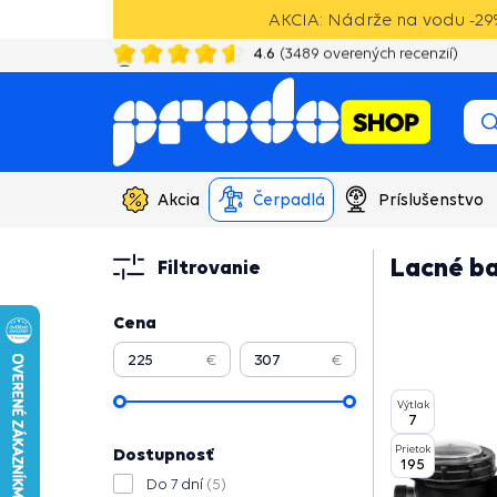
AKCIA: Nádrže na vodu -29%
4.6
(
3489
overených recenzií)
20 rokov skúseností s vodotechnikou
Akcia
Čerpadlá
Príslušenstvo
Lacné b
Filtrovanie
Cena
€
€
Výtlak
7
Prietok
Dostupnosť
195
Do 7 dní
(5)