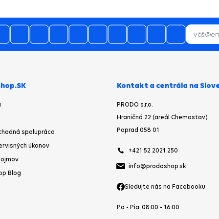
očakával najneskôr nasledujúci
pracovný deň po objednávke a nie p
urgencii telefonicky
hop.SK
Kontakt a centrála na Slov
a
PRODO s.r.o.
Hraničná 22 (areál Chemostav)
Poprad 058 01
chodná spolupráca