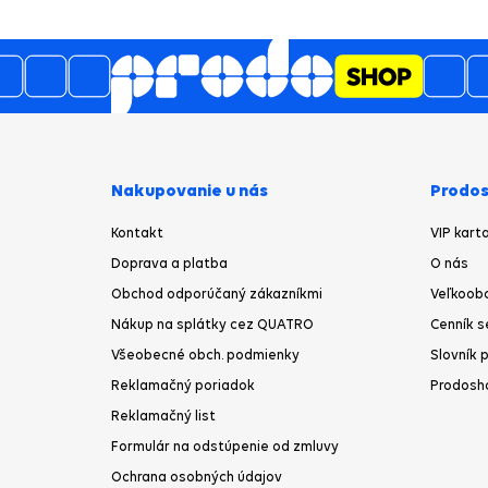
5
4.6
/
ku
3489
názory
Nakupovanie u nás
Prodos
Kontakt
VIP kart
Doprava a platba
O nás
Obchod odporúčaný zákazníkmi
Veľkoob