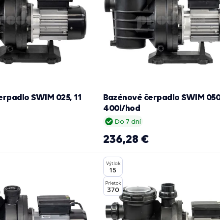
rpadlo SWIM 025, 11
Bazénové čerpadlo SWIM 050
400l/hod
Do 7 dní
236,28 €
Výtlak
15
Prietok
370