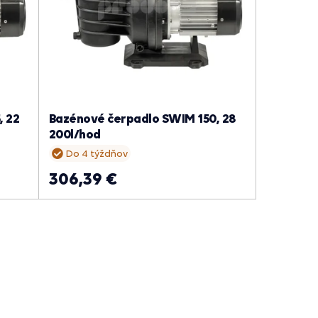
, 22
Bazénové čerpadlo SWIM 150, 28
200l/hod
Do 4 týždňov
306,39 €
05.08.2026
04.08.
J̌ano,bol som spokojný, budem vás
Som spokojný.Od