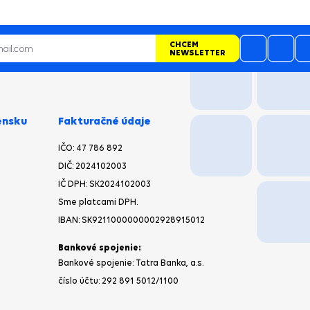
odporúčať
zná
o
CHCEM
NEWSLETTER
ensku
Fakturačné údaje
IČO: 47 786 892
DIČ: 2024102003
IČ DPH: SK2024102003