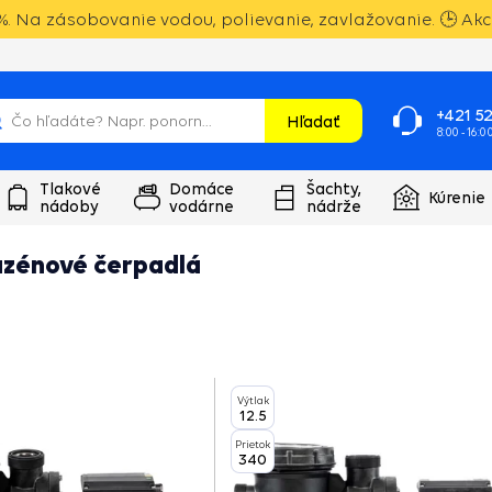
. Na zásobovanie vodou, polievanie, zavlažovanie. 🕒 Akci
+421 52
Hľadať
8:00 - 16:0
Tlakové
Domáce
Šachty,
Kúrenie
nádoby
vodárne
nádrže
azénové čerpadlá
Výtlak
12.5
Prietok
340