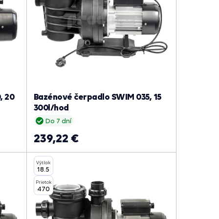
, 20
Bazénové čerpadlo SWIM 035, 15
300l/hod
Do 7 dní
239,22 €
Výtlak
18.5
Prietok
470