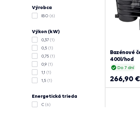
Výrobca
IBO
(6)
Výkon (kW)
0,37
(1)
0,5
(1)
Bazénové č
0,75
(1)
400l/hod
0,9
(1)
Do 7 dní
1,1
(1)
266,90 €
1,5
(1)
Energetická trieda
C
(6)
026
29.07.2026
a bola rýchla a v
Dlhšia dodacia doba. Inak spokojny