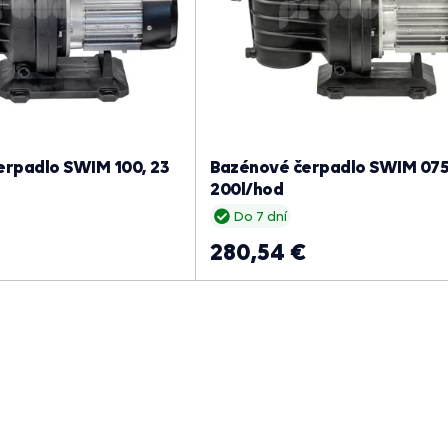
erpadlo SWIM 100, 23
Bazénové čerpadlo SWIM 075
200l/hod
Do 7 dní
280,54 €
05.08.2026
05.08.2026
profi prístup, spokojnosť
zaslanie tovaru skladom by som