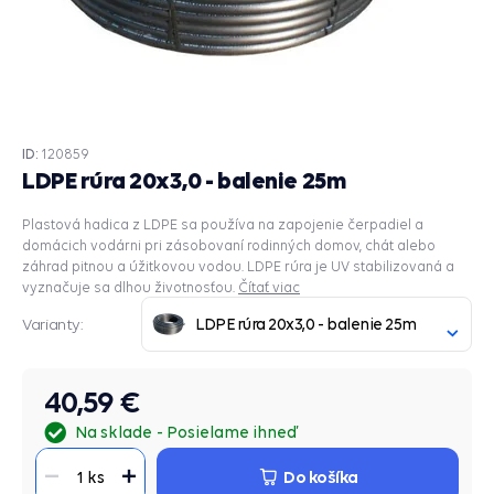
ID:
120859
LDPE rúra 20x3,0 - balenie 25m
Plastová hadica z LDPE sa používa na zapojenie čerpadiel a
domácich vodárni pri zásobovaní rodinných domov, chát alebo
záhrad pitnou a úžitkovou vodou. LDPE rúra je UV stabilizovaná a
vyznačuje sa dlhou životnosťou.
Čítať viac
LDPE rúra 20x3,0 - balenie 25m
Varianty:
40,59 €
Na sklade
Posielame ihneď
Do košíka
1 ks