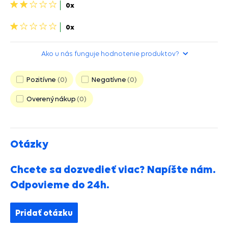
2
0x
hviezdičky>
1
0x
hviezdička>
Ako u nás funguje hodnotenie produktov?
Pozitívne
0
Negatívne
0
Overený nákup
0
Otázky
Chcete sa dozvedieť viac? Napíšte nám.
Odpovieme do 24h.
Pridať otázku