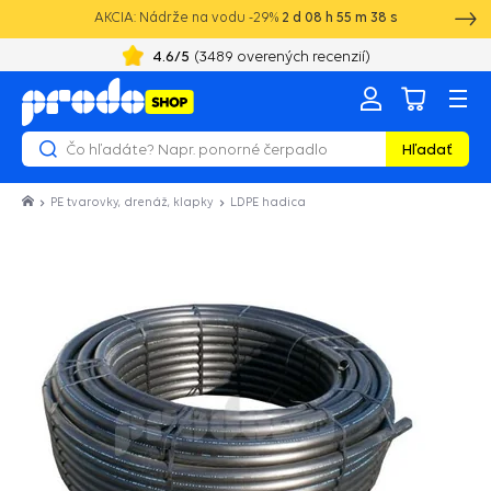
AKCIA: Nádrže na vodu -29%
2
d
08
h
55
m
38
s
4.6
/5
(
3489
overených recenzií)
Hľadať
PE tvarovky, drenáž, klapky
LDPE hadica