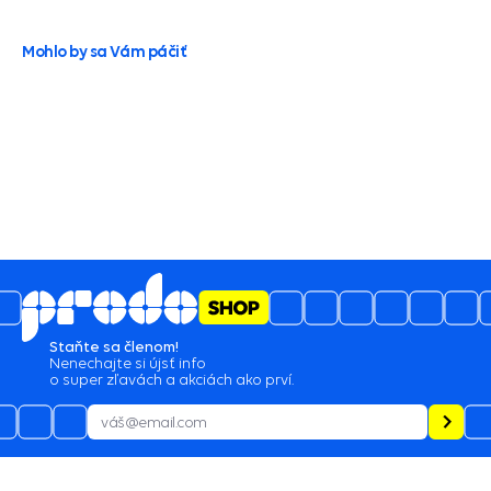
Mohlo by sa Vám páčiť
Staňte sa členom!
Nenechajte si újsť info
o super zľavách a akciách ako prví.