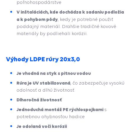
poľnohospodárstve
V inštaláciách, kde dochádza k sadaniu podložia
a k pohybom pôdy
, kedy je potrebné použiť
poddajný materiál. Drahšie tradičné kovové
materiály by podliehali korózii.
Výhody LDPE rúry 20x3,0
Je vhodná na styk s pitnou vodou
Rúra je UV stabilizovaná
, čo zabezpečuje vysokú
odolnosť a dlhú životnosť
Dlhoročná životnosť
Jednoduchá montáž PE rýchlospojkami
s
potrebnou ohybnosťou hadice
Je odolaná voči korózii