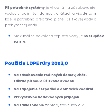
PE potrubné systémy
je vhodná na zásobovanie
vodou v rodinných domoch, chátach a všade tam,
kde je potrebná preprava pitnej, úžitkovej vody a
prebytočnej vody .
35 stupňov
Maximálne povolená teplota vody je
Celzia.
Použitie LDPE rúry 20x3,0
Na zásobovanie rodinných domov, chát,
záhrad pitnou a úžitkovou vodou
Na zapojenie čerpadiel a
domácich vodární
Pri výstavbe vodovodných prípojok
Na zavlažovanie
záhrad, trávnikov a v