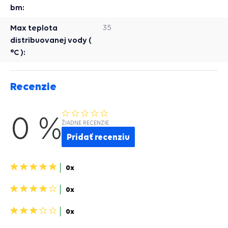
bm:
Max teplota
35
distribuovanej vody (
°C ):
Recenzie
0 %
ŽIADNE RECENZIE
Pridať recenziu
5
0x
hviezdičiek>
4
0x
hviezdičky>
3
0x
hviezdičky>