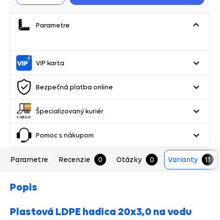
Parametre
VIP karta
Bezpečná platba online
Špecializovaný kuriér
Pomoc s nákupom
Parametre
Recenzie
0
Otázky
0
Varianty
11
Popis
Plastová LDPE hadica 20x3,0 na vodu