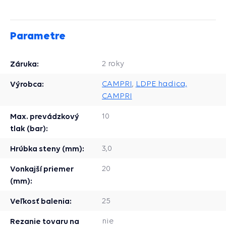
Parametre
Záruka:
2 roky
Výrobca:
CAMPRI
,
LDPE hadica,
CAMPRI
Max. prevádzkový
10
tlak (bar):
Hrúbka steny (mm):
3,0
Vonkajší priemer
20
(mm):
Veľkosť balenia:
25
Rezanie tovaru na
nie