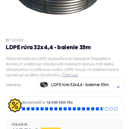
ID:
120883
LDPE rúra 32x4,4 - balenie 35m
Plastová hadica z LDPE sa používa na zapojenie čerpadiel a
domácich vodárni pri zásobovaní rodinných domov, chát alebo
záhrad pitnou a úžitkovou vodou. LDPE rúra je UV stabilizovaná a
vyznačuje sa dlhou životnosťou.
Čítať viac
LDPE rúra 32x4,4 - balenie 35m
Varianty:
Akcia končí o:
1
d
04
h
53
m
17
s
113,65 €