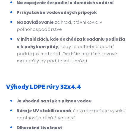
Na zapojenie čerpadiel a
domácich vodární
Pri výstavbe vodovodných prípojok
Na zavlažovanie
záhrad, trávnikov a v
poľnohospodárstve
V inštaláciách, kde dochádza k sadaniu podložia
a k pohybom pôdy
, kedy je potrebné použiť
poddajný materiál. Drahšie tradičné kovové
materiály by podliehali korózii.
Výhody LDPE rúry 32x4,4
Je vhodná na styk s pitnou vodou
Rúra je UV stabilizovaná
, čo zabezpečuje vysokú
odolnosť a dlhú životnosť
Dlhoročná životnosť