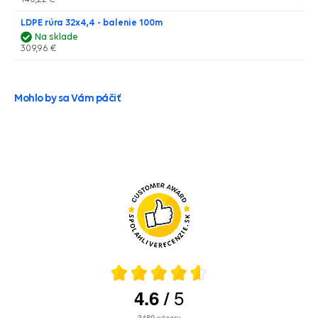
LDPE rúra 32x4,4 - balenie 100m
Na sklade
309,96 €
Mohlo by sa Vám páčiť
5
4.6
/
3489
názory