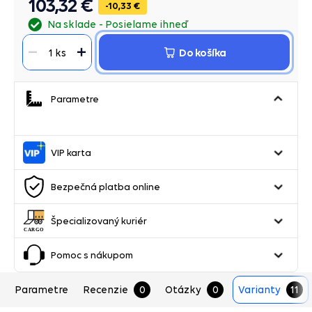
103,32 €
10,33 €
Na sklade
Posielame ihneď
Do košíka
1 ks
Parametre
VIP karta
Bezpečná platba online
Špecializovaný kuriér
Pomoc s nákupom
Parametre
Recenzie
0
Otázky
0
Varianty
11