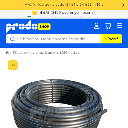
AKCIA: Nádrže na vodu -29%
1
d
04
h
53
m
17
s
4.6
/5
(
3489
overených recenzií)
20 rokov skúseností s vodotechnikou
Hľadať
PE tvarovky, drenáž, klapky
LDPE hadica
-9
%