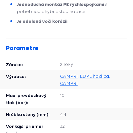
Jednoduchá montáž PE rýchlospojkami
s
potrebnou ohybnosťou hadice
Je odolaná voči korózii
Parametre
Záruka:
2 roky
Výrobca:
CAMPRI
,
LDPE hadica,
CAMPRI
Max. prevádzkový
10
tlak (bar):
Hrúbka steny (mm):
4,4
Vonkajší priemer
32