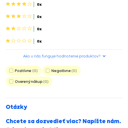
4
0x
hviezdičky>
3
0x
hviezdičky>
2
0x
hviezdičky>
1
0x
hviezdička>
Ako u nás funguje hodnotenie produktov?
Pozitívne
0
Negatívne
0
Overený nákup
0
Otázky
Chcete sa dozvedieť viac? Napíšte nám.