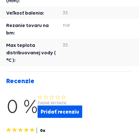
(mm):
Veľkosť balenia:
35
Rezanie tovaru na
nie
bm:
Max teplota
35
distribuovanej vody (
°C ):
Recenzie
0 %
ŽIADNE RECENZIE
Pridať recenziu
5
0x
hviezdičiek>