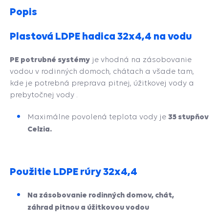
Popis
Plastová LDPE hadica 32x4,4 na vodu
PE potrubné systémy
je vhodná na zásobovanie
vodou v rodinných domoch, chátach a všade tam,
kde je potrebná preprava pitnej, úžitkovej vody a
prebytočnej vody .
35 stupňov
Maximálne povolená teplota vody je
Celzia.
Použitie LDPE rúry 32x4,4
Na zásobovanie rodinných domov, chát,
záhrad pitnou a úžitkovou vodou