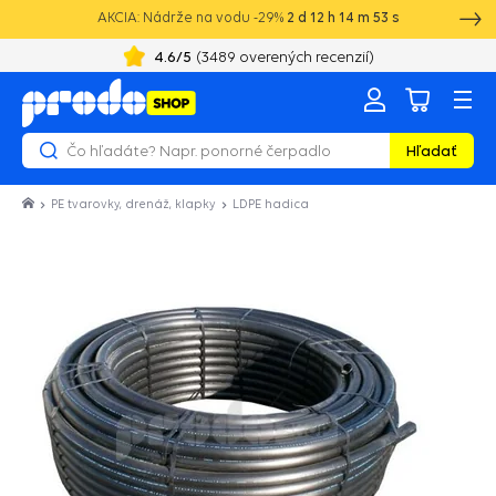
AKCIA: Nádrže na vodu -29%
2
d
12
h
14
m
53
s
4.6
/5
(
3489
overených recenzií)
Hľadať
PE tvarovky, drenáž, klapky
LDPE hadica