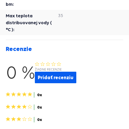
bm:
Max teplota
35
distribuovanej vody (
°C ):
Recenzie
0 %
ŽIADNE RECENZIE
Pridať recenziu
5
0x
hviezdičiek>
4
0x
hviezdičky>
3
0x
hviezdičky>