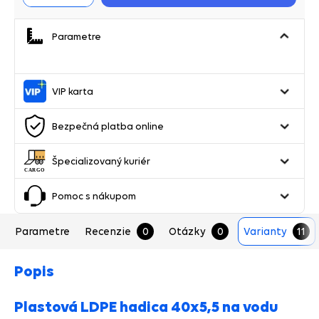
Parametre
VIP karta
Bezpečná platba online
Špecializovaný kuriér
Pomoc s nákupom
Parametre
Recenzie
0
Otázky
0
Varianty
11
Popis
Plastová LDPE hadica 40x5,5 na vodu