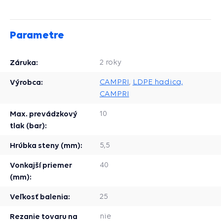
Parametre
Záruka:
2 roky
Výrobca:
CAMPRI
,
LDPE hadica,
CAMPRI
Max. prevádzkový
10
tlak (bar):
Hrúbka steny (mm):
5,5
Vonkajší priemer
40
(mm):
Veľkosť balenia:
25
Rezanie tovaru na
nie