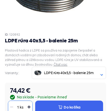
ID:
120892
LDPE rúra 40x5,5 - balenie 25m
Plastová hadica z LDPE sa používa na zapojenie čerpadiel a
domácich vodárni pri zásobovaní rodinných domov, chát alebo
záhrad pitnou a úžitkovou vodou. LDPE rúra je UV stabilizovaná a
vyznačuje sa dlhou životnosťou.
Čítať viac
LDPE rúra 40x5,5 - balenie 25m
Varianty:
74,42 €
Na sklade
Posielame ihneď
Do košíka
1 ks