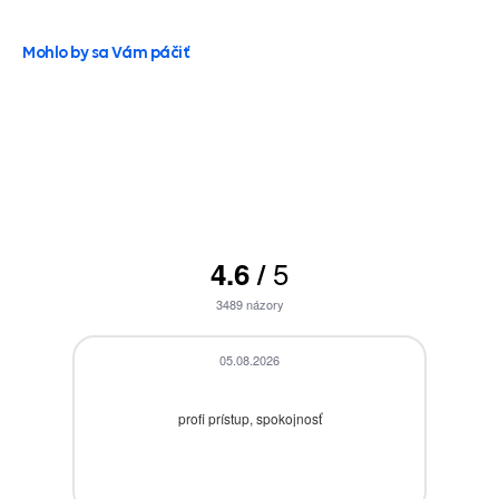
Mohlo by sa Vám páčiť
5
4.6
/
3489
názory
05.08.2026