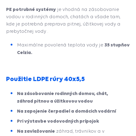
PE potrubné systémy
je vhodná na zásobovanie
vodou v rodinných domoch, chatách a všade tam,
kde je potrebná preprava pitnej, úžitkovej vody a
prebytočnej vody .
35 stupňov
Maximálne povolená teplota vody je
Celzia.
Použitie LDPE rúry 40x5,5
Na zásobovanie rodinných domov, chát,
záhrad pitnou a úžitkovou vodou
Na zapojenie čerpadiel a
domácich vodární
Pri výstavbe vodovodných prípojok
Na zavlažovanie
záhrad, trávnikov a v