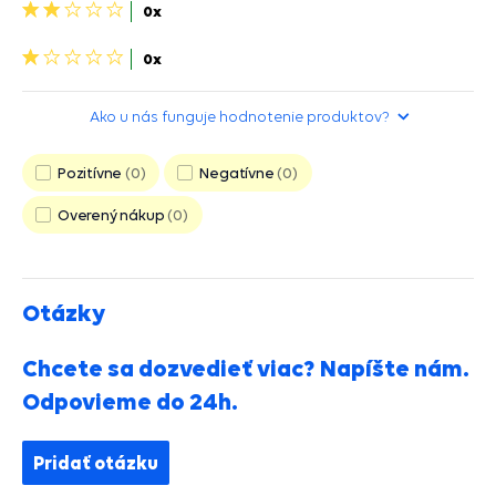
2
0x
hviezdičky>
1
0x
hviezdička>
Ako u nás funguje hodnotenie produktov?
Pozitívne
0
Negatívne
0
Overený nákup
0
Otázky
Chcete sa dozvedieť viac? Napíšte nám.
Odpovieme do 24h.
Pridať otázku