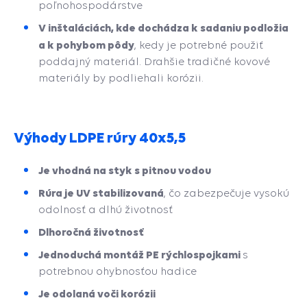
poľnohospodárstve
V inštaláciách, kde dochádza k sadaniu podložia
a k pohybom pôdy
, kedy je potrebné použiť
poddajný materiál. Drahšie tradičné kovové
materiály by podliehali korózii.
Výhody LDPE rúry 40x5,5
Je vhodná na styk s pitnou vodou
Rúra je UV stabilizovaná
, čo zabezpečuje vysokú
odolnosť a dlhú životnosť
Dlhoročná životnosť
Jednoduchá montáž PE rýchlospojkami
s
potrebnou ohybnosťou hadice
Je odolaná voči korózii