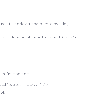
ostí, skladov alebo priestorov, kde je
nách alebo kombinovať viac nádrží vedľa
 menším modelom:
acdňové technické využitie,
žok,