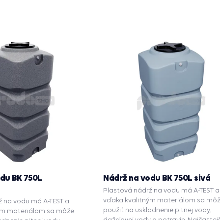
du BK 750L
Nádrž na vodu BK 750L sivá
Plastová nádrž na vodu má A-TEST a
vďaka kvalitným materiálom sa mô
ž na vodu má A-TEST a
použiť na uskladnenie pitnej vody,
ým materiálom sa môže
dažďovej vody a potravín. Najčastej