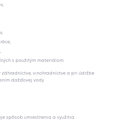
v,
v,
ráce,
,
lných s použitým materiálom.
 záhradníctve, vinohradníctve a pri údržbe
vaním dažďovej vody.
ňuje spôsob umiestnenia a využitia.