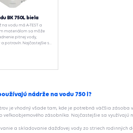
du BK 750L biela
ž na vodu má A-TEST a
ým materiálom sa môže
adnenie pitnej vody,
a potravín. Najčastejšie sa
ievanie a zavlažovanie
u v rodinných domoch, na
atách. V spodnej časti
ový otvor, ktorý je na novej
ý. K nádrži dostanete aj
e odolná voči UV žiareniu a
40°С do +60°С.
používajú nádrže na vodu 750 l?
trov je vhodný všade tam, kde je potrebná väčšia zásoba 
o veľkoobjemového zásobníka. Najčastejšie sa využívajú n
vanie a skladovanie dažďovej vody zo striech rodinných 