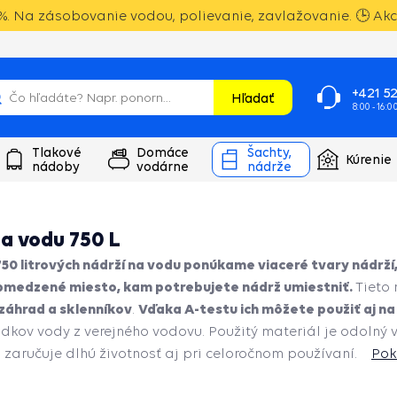
. Na zásobovanie vodou, polievanie, zavlažovanie. 🕒 Akci
+421 52
Hľadať
8:00 - 16:0
Tlakové
Domáce
Šachty,
Kúrenie
nádoby
vodárne
nádrže
a vodu 750 L
750 litrových nádrží na vodu ponúkame viaceré tvary nádrží
bmedzené miesto, kam potrebujete nádrž umiestniť.
Tieto
záhrad a sklenníkov
Vďaka A-testu ich môžete použiť aj na
.
kov vody z verejného vodovu. Použitý materiál je odolný v
o zaručuje dlhú životnosť aj pri celoročnom používaní.
Pok