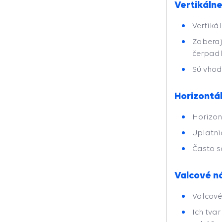
Vertikáln
Vertiká
Zaberaj
čerpadl
Sú vhod
Horizontá
Horizon
Uplatni
Často s
Valcové n
Valcové
Ich tva