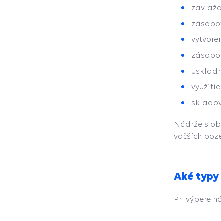
zavlažo
zásobov
vytvore
zásobov
uskladn
využiti
skladov
Nádrže s obj
väčších poz
Aké typy 
Pri výbere n