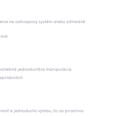
.
enie na odkvapový systém alebo záhradné
dove.
 potrebná jednoduchšia manipulácia.
aplikáciách.
vnosť a jednoduchú výrobu, čo sa priaznivo