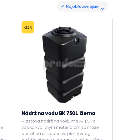
Najobľúbenejšie
Najobľúbenejšie
-33
%
Nádrž na vodu BK 750L čierna
Plastová nádrž na vodu má A-TEST a
že
vďaka kvalitným materiálom sa môže
použiť na uskladnenie pitnej vody,
šie sa
dažďovej vody a potravín. Najčastejšie sa