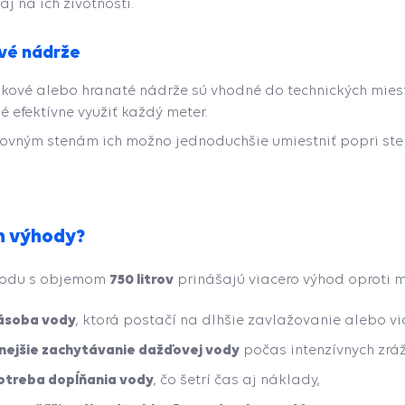
j na ich životnosti.
vé nádrže
kové alebo hranaté nádrže sú vhodné do technických miestn
é efektívne využiť každý meter.
ovným stenám ich možno jednoduchšie umiestniť popri ste
h výhody?
750 litrov
vodu s objemom
prinášajú viacero výhod oproti
ásoba vody
, ktorá postačí na dlhšie zavlažovanie alebo vi
nejšie zachytávanie dažďovej vody
počas intenzívnych zrá
potreba dopĺňania vody
, čo šetrí čas aj náklady,