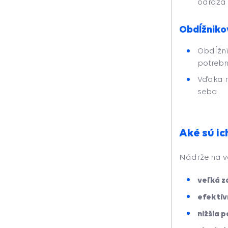
odráža a
Obdĺžniko
Obdĺžni
potrebn
Vďaka r
seba.
Aké sú ic
Nádrže na 
veľká z
efektív
nižšia 