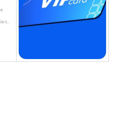
že
šie sa
e
h, na
i
novej
j
niu a