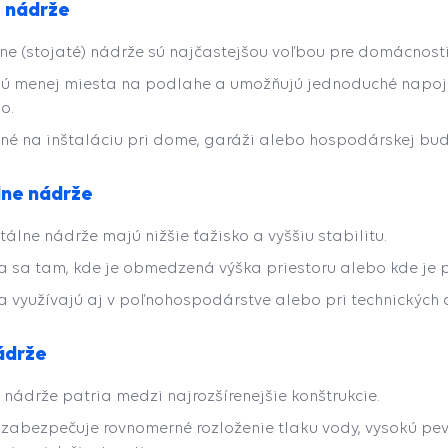
e nádrže
lne (stojaté) nádrže sú najčastejšou voľbou pre domácnosti
ú menej miesta na podlahe a umožňujú jednoduché napoj
o.
né na inštaláciu pri dome, garáži alebo hospodárskej bu
lne nádrže
tálne nádrže majú nižšie ťažisko a vyššiu stabilitu.
a sa tam, kde je obmedzená výška priestoru alebo kde je
a využívajú aj v poľnohospodárstve alebo pri technických 
ádrže
 nádrže patria medzi najrozšírenejšie konštrukcie.
r zabezpečuje rovnomerné rozloženie tlaku vody, vysokú pe