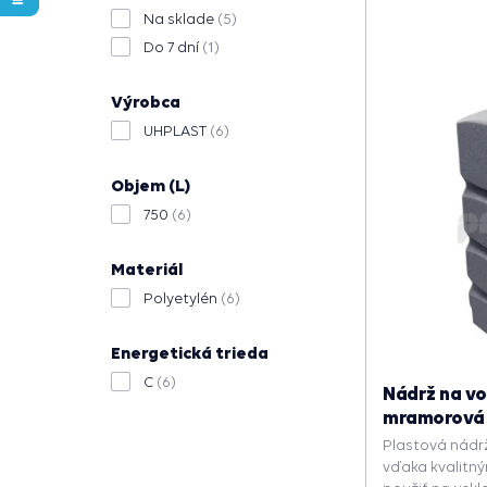
Na sklade
(5)
Do 7 dní
(1)
Výrobca
UHPLAST
(6)
Objem (L)
750
(6)
Materiál
Polyetylén
(6)
Energetická trieda
C
(6)
Nádrž na vo
mramorová
Plastová nádr
vďaka kvalitn