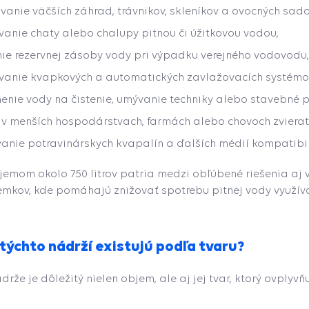
vanie väčších záhrad, trávnikov, skleníkov a ovocných sado
anie chaty alebo chalupy pitnou či úžitkovou vodou,
nie rezervnej zásoby vody pri výpadku verejného vodovodu,
anie kvapkových a automatických zavlažovacích systémo
enie vody na čistenie, umývanie techniky alebo stavebné p
e v menších hospodárstvach, farmách alebo chovoch zvierat
anie potravinárskych kvapalín a ďalších médií kompatibi
emom okolo 750 litrov patria medzi obľúbené riešenia aj v
emkov, kde pomáhajú znižovať spotrebu pitnej vody využí
týchto nádrží existujú podľa tvaru?
ádrže je dôležitý nielen objem, ale aj jej tvar, ktorý ovplyv