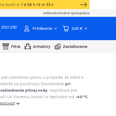
a končí o:
1
d
08
h
15
m
52
s
VIP karta, extra záruka, darčeky k vybraný
Veľkoobchodná spolupráca
 2021 250
Prihlásenie
0,00 €
0
Filtre
Armatúry
Zavlažovanie
,
pre uľahčenie výberu v prípade, že máte k
pri
 nádrže sa používajú štandardne
 uskladnenie pitnej vody
, napríklad pre
-40 °C
oči UV žiareniu, korózii a teplotám od
račovať