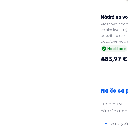
Nádrž na vo
Plastová nádr
vďaka kvalitn
použiť na uskl
dažďovej vody 
používa na pol
Na sklade
dažďovou vodo
483,97 €
záhradách a ch
nádrže je závit
nádrži uzavret
uzáver. Nádrž j
teplotám od -
Na čo sa 
Objem 750 li
nádrže aleb
zachytá