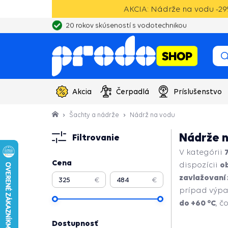
AKCIA: Nádrže na vodu -29%
Vlastný sklad, výroba, servisné centrum čerpadiel
Akcia
Čerpadlá
Príslušenstvo
Šachty a nádrže
Nádrž na vodu
Nádrže n
Filtrovanie
V kategórii
Cena
o
dispozícii
zavlažovaní 
€
€
prípad výpad
do +60 °C
, č
Dostupnosť
Pokračovať