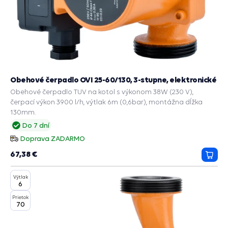
Obehové čerpadlo OVI 25-60/130, 3-stupne, elektronické
Obehové čerpadlo TUV na kotol s výkonom 38W (230 V),
čerpací výkon 3900 l/h, výtlak 6m (0,6bar), montážna dĺžka
130mm.
Do 7 dní
Doprava ZADARMO
67,38 €
Prida
do
Výtlak
košík
6
Prietok
70