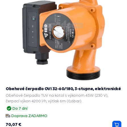
Obehové čerpadlo OVI 32-60/180, 3-stupne, elektronické
Obehové čerpadlo TUV na kotol s výkonom 45W (230 V),
čerpací výkon 4200 l/h, výtlak 6m (0,6bar).
Do 7 dní
Doprava ZADARMO
70,07 €