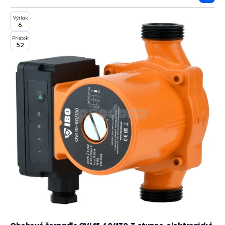
Prida
do
Výtlak
košík
6
Prietok
52