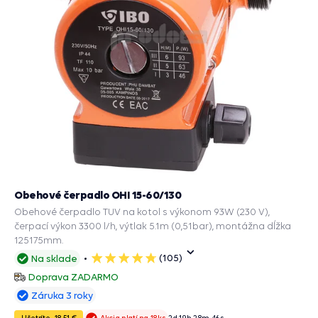
Obehové čerpadlo OHI 15-60/130
Obehové čerpadlo TUV na kotol s výkonom 93W (230 V),
čerpací výkon 3300 l/h, výtlak 5.1m (0,51bar), montážna dĺžka
125175mm.
(105)
Na sklade
5
hviezdičiek
Doprava ZADARMO
Záruka 3 roky
Ušetríte -18,51 €
2
d
19
h
28
m
45
s