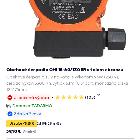
Obehové čerpadlo OHI 15-60/130 BR s telom z bronzu
Obehové čerpadlo TUV na kotol s výkonom 93W (230 V),
čerpací výkon 3300 l/h, výtlak 5.1m (0,51bar), montážna dĺžka
125175mm.
(105)
Ukončená výroba
5
hviezdičiek
Doprava ZADARMO
Záruka 3 roky
Ušetríte -15,55 €
2
d
19
h
28
m
45
s
59,10 €
74,65 €