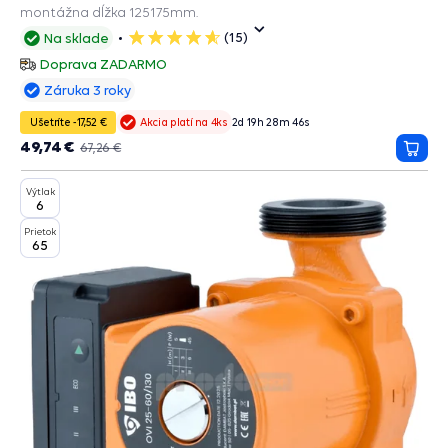
montážna dĺžka 125175mm.
(15)
Na sklade
5
hviezdičiek
Doprava ZADARMO
Záruka 3 roky
Ušetríte -17,52 €
2
d
19
h
28
m
45
s
Akcia platí na 4ks
49,74 €
67,26 €
Prida
do
Výtlak
košík
6
Prietok
65