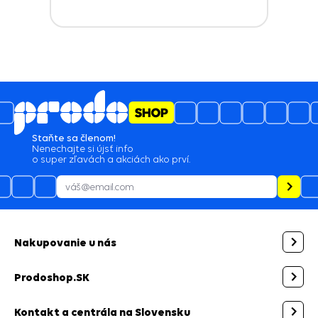
Staňte sa členom!
Nenechajte si újsť info
o super zľavách a akciách ako prví.
Nakupovanie u nás
Prodoshop.SK
Kontakt a centrála na Slovensku