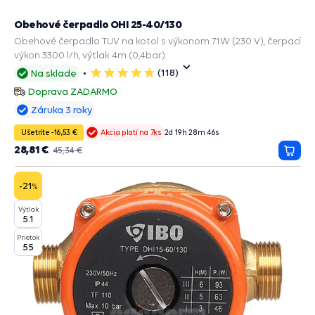
Obehové čerpadlo OHI 25-40/130
Obehové čerpadlo TUV na kotol s výkonom 71W (230 V), čerpací
výkon 3300 l/h, výtlak 4m (0,4bar).
(118)
Na sklade
5
hviezdičiek
Doprava ZADARMO
Záruka 3 roky
Ušetríte -16,53 €
2
d
19
h
28
m
45
s
Akcia platí na 7ks
28,81 €
45,34 €
Prida
do
košík
-21
%
Výtlak
5.1
Prietok
55