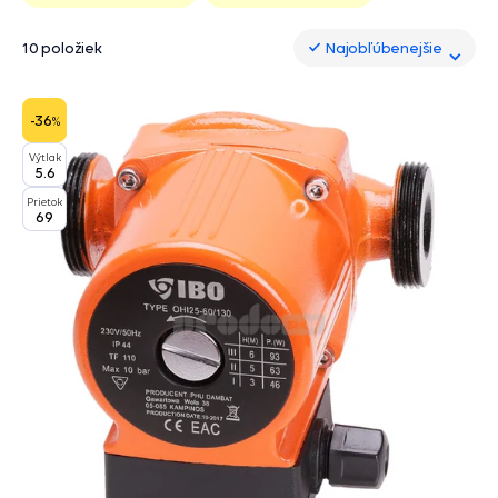
10 položiek
Najobľúbenejšie
Najobľúbenejšie
-36
%
Výtlak
5.6
Prietok
69