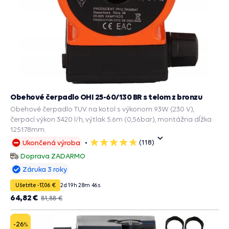
Obehové čerpadlo OHI 25-60/130 BR s telom z bronzu
Obehové čerpadlo TUV na kotol s výkonom 93W (230 V),
čerpací výkon 3420 l/h, výtlak 5.6m (0,56bar), montážna dĺžka
125178mm.
(118)
Ukončená výroba
5
hviezdičiek
Doprava ZADARMO
Záruka 3 roky
Ušetríte -17,06 €
2
d
19
h
28
m
45
s
64,82 €
81,88 €
-26
%