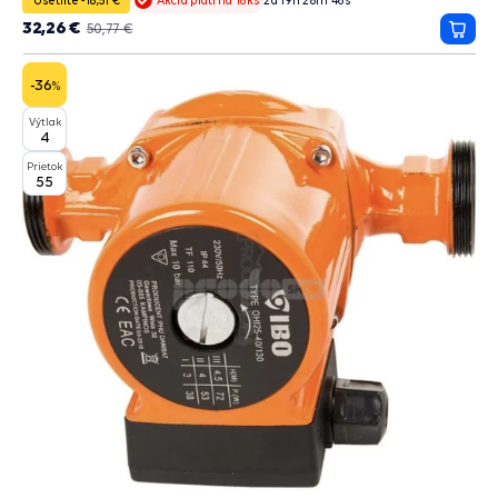
Akcia platí na 18ks
32,26 €
50,77 €
Prida
do
košík
-36
%
Výtlak
4
Prietok
55