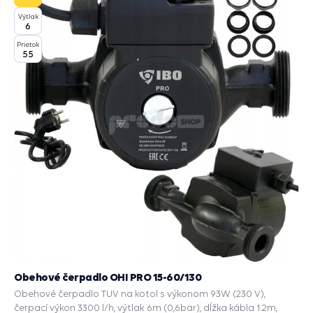
Výtlak
6
Prietok
55
Obehové čerpadlo OHI PRO 15-60/130
Obehové čerpadlo TUV na kotol s výkonom 93W (230 V),
čerpací výkon 3300 l/h, výtlak 6m (0,6bar), dĺžka kábla 1.2m,