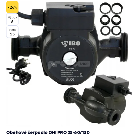
-26
%
Výtlak
6
Prietok
55
Obehové čerpadlo OHI PRO 25-60/130