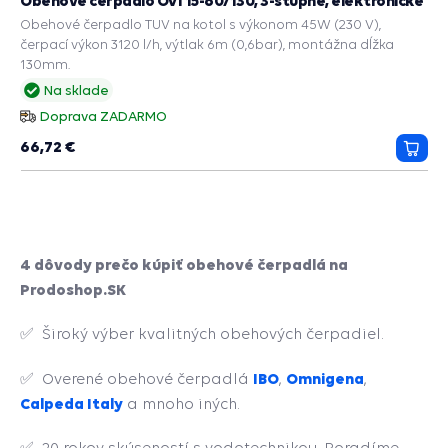
Obehové čerpadlo OVI 15-60/130, 3-stupne, elektronické
Obehové čerpadlo TUV na kotol s výkonom 45W (230 V),
čerpací výkon 3120 l/h, výtlak 6m (0,6bar), montážna dĺžka
130mm.
Na sklade
Doprava ZADARMO
66,72 €
Prida
do
košík
4 dôvody prečo kúpiť obehové čerpadlá na
Prodoshop.SK
✅ Široký výber kvalitných obehových čerpadiel.
IBO
Omnigena
✅ Overené obehové čerpadlá
,
,
Calpeda Italy
a mnoho iných.
✅ 20 rokov skúseností s vodotechnikou. Poradíme