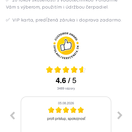
Vám s výberom, použitím i údržbou čerpadiel.
✅ VIP karta, predĺžená záruka i doprava zadarmo.
5
4.6
/
3489
názory
05.08.2026
zaslanie tovaru skladom by som očakával
J̌a
najneskôr nasledujúci pracovný deň po
objednávke a nie po urgencii telefonicky