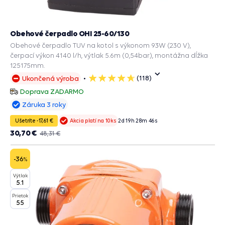
Obehové čerpadlo OHI 25-60/130
Obehové čerpadlo TUV na kotol s výkonom 93W (230 V),
čerpací výkon 4140 l/h, výtlak 5.6m (0,54bar), montážna dĺžka
125175mm.
(118)
Ukončená výroba
5
hviezdičiek
Doprava ZADARMO
Záruka 3 roky
Ušetríte -17,61 €
2
d
19
h
28
m
45
s
Akcia platí na 10ks
30,70 €
48,31 €
-36
%
Výtlak
5.1
Prietok
55