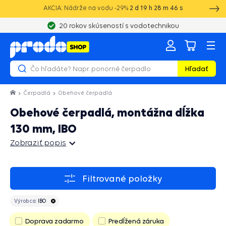
AKCIA: Nádrže na vodu -29%
2
d
19
h
28
m
45
s
20 rokov skúseností s vodotechnikou
Hľadať
Čerpadlá
Obehové čerpadlá
Obehové čerpadlá, montážna dĺžka
130 mm, IBO
Zobraziť popis
Zobraziť popis
Filtrované položky
Výrobca:
IBO
Doprava zadarmo
Predĺžená záruka