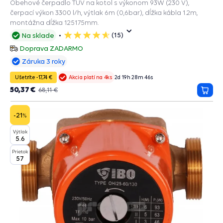
Obehové čerpadlo TUV na kotol s výkonom 93W (230 V),
čerpací výkon 3300 l/h, výtlak 6m (0,6bar), dĺžka kábla 1.2m,
montážna dĺžka 125175mm.
(15)
Na sklade
5
hviezdičiek
Doprava ZADARMO
Záruka 3 roky
Ušetríte -17,74 €
2
d
19
h
28
m
45
s
Akcia platí na 4ks
50,37 €
68,11 €
Prida
do
košík
-21
%
Výtlak
5.6
Prietok
57