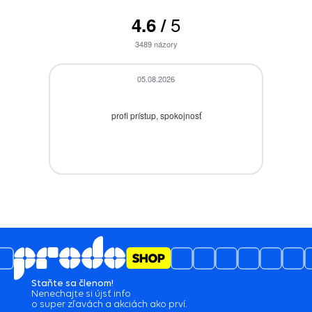
5
4.6
/
3489
názory
05.08.2026
profi prístup, spokojnosť
z
o