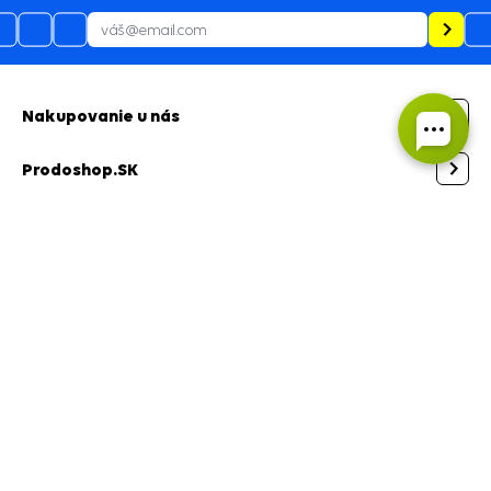
Staňte sa členom!
Nenechajte si újsť info
o super zľavách a akciách ako prví.
Nakupovanie u nás
Prodoshop.SK
Kontakt a centrála na Slovensku
Fakturačné údaje