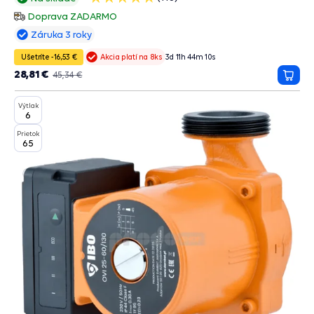
hviezdičiek
Doprava ZADARMO
Záruka 3 roky
Ušetríte -16,53 €
3
d
11
h
44
m
10
s
Akcia platí na 8ks
28,81 €
45,34 €
Prida
do
Výtlak
košík
6
Prietok
65