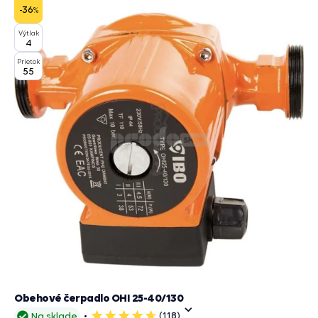
-36
%
Výtlak
4
Prietok
55
Obehové čerpadlo OHI 25-40/130
(118)
Na sklade
5