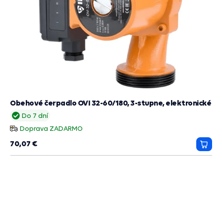
Obehové čerpadlo OVI 32-60/180, 3-stupne, elektronické
Do 7 dní
Doprava ZADARMO
70,07 €
Prida
do
košík