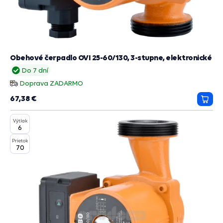
Obehové čerpadlo OVI 25-60/130, 3-stupne, elektronické
Do 7 dní
Doprava ZADARMO
67,38 €
Prida
do
Výtlak
košík
6
Prietok
70