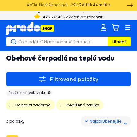
AKCIA: Nádrže na vodu -29%
3
d
11
h
44
m
10
s
+421 52 2021 250
8:00 - 16:00
4.6
/5
(
3489
overených recenzií)
Hľadať
Obehové čerpadlá na teplú vodu
Filtrované položky
Použitie:
na teplú vodu
Doprava zadarmo
Predĺžená záruka
3 položky
Najobľúbenejšie
Najobľúbenejšie