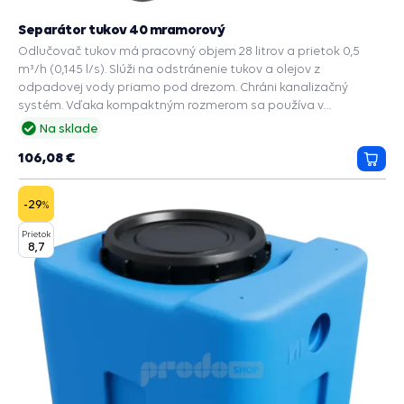
Separátor tukov 40 mramorový
Odlučovač tukov má pracovný objem 28 litrov a prietok 0,5
m³/h (0,145 l/s). Slúži na odstránenie tukov a olejov z
odpadovej vody priamo pod drezom. Chráni kanalizačný
systém. Vďaka kompaktným rozmerom sa používa v
domácnostiach, malých kaviarňach a kancelárskych jedálňach.
Na sklade
106,08 €
Prida
do
košík
-29
%
Prietok
8,7