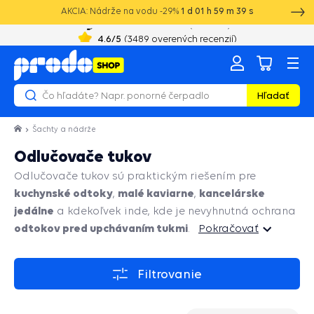
AKCIA: Nádrže na vodu -29%
1
d
01
h
59
m
39
s
+421 52 2021 250
8:00 - 16:00
4.6
/5
(
3489
overených recenzií)
Hľadať
Šachty a nádrže
Odlučovače tukov
Odlučovače tukov sú praktickým riešením pre
kuchynské odtoky
malé kaviarne
kancelárske
,
,
jedálne
a kdekoľvek inde, kde je nevyhnutná ochrana
odtokov pred upchávaním tukmi
.
Pokračovať
Pokračovať
Filtrovanie