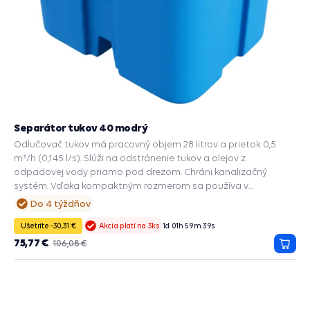
Separátor tukov 40 modrý
Odlučovač tukov má pracovný objem 28 litrov a prietok 0,5
m³/h (0,145 l/s). Slúži na odstránenie tukov a olejov z
odpadovej vody priamo pod drezom. Chráni kanalizačný
systém. Vďaka kompaktným rozmerom sa používa v
domácnostiach, malých kaviarňach a kancelárskych jedálňach.
Do 4 týždňov
Ušetríte -30,31 €
1
d
01
h
59
m
39
s
Akcia platí na 3ks
75,77 €
106,08 €
Prida
do
košík