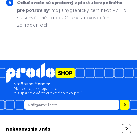
Odlučovače sú vyrobený z plastu bezpečného
pre potraviny
: majú hygienický certifikát PZH a
sú schválené na použitie v stravovacích
zariadeniach.
Staňte sa členom!
Nenechajte si újsť info
o super zľavách a akciách ako prví.
Nakupovanie u nás