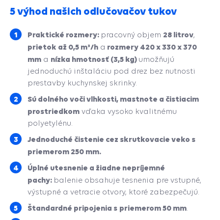
5 výhod našich odlučovačov tukov
Praktické rozmery:
28 litrov
pracovný objem
,
prietok až 0,5 m³/h
rozmery 420 x 330 x 370
a
mm
nízka hmotnosť (3,5 kg)
a
umožňujú
jednoduchú inštaláciu pod drez bez nutnosti
prestavby kuchynskej skrinky.
Sú dolného voči vlhkosti, mastnote a čistiacim
prostriedkom
vďaka vysoko kvalitnému
polyetylénu.
Jednoduché čistenie cez skrutkovacie veko s
priemerom 250 mm.
Úplné utesnenie a žiadne nepríjemné
pachy:
balenie obsahuje tesnenia pre vstupné,
výstupné a vetracie otvory, ktoré zabezpečujú.
Štandardné pripojenia s
priemerom 50 mm
.