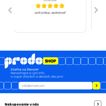
zaslanie tovaru skladom by som očakával
najneskôr nasledujúci pracovný deň po
objednávke a nie po urgencii telefonicky
Staňte sa členom!
Nenechajte si újsť info
o super zľavách a akciách ako prví.
Nakupovanie u nás