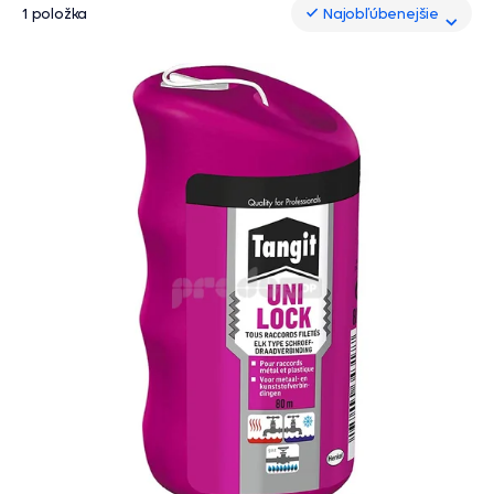
1 položka
Najobľúbenejšie
Najobľúbenejšie