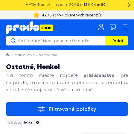
AKCIA: Nádrže na vodu -29%
0
d
13
h
04
m
58
s
4.6
/5
(
3494
overených recenzií)
Hľadať
Príslušenstvo k čerpadlám
Ostatné, Henkel
príslušenstvo
Na tomto mieste nájdete
pre
čerpadlá, závesné zariadenia pre ponorné čerpadlá,
vodotesné spojky, oceľové lanká a iné.
Filtrované položky
Výrobca:
Henkel