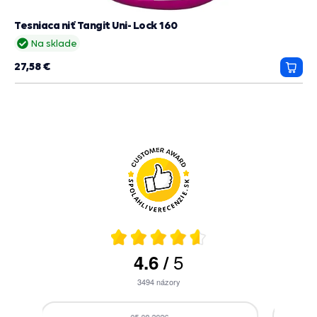
Tesniaca niť Tangit Uni- Lock 160
Na sklade
27,58 €
Prida
do
košík
5
4.6
/
3494
názory
05.08.2026