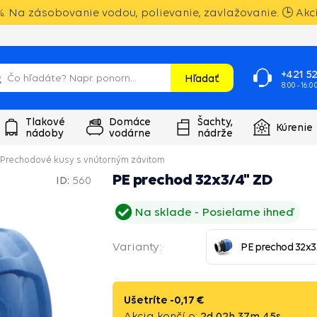
. Na zásobovanie vodou, polievanie, zavlažovanie. 🕒 Akci
+421 52
Hľadať
8:00 - 16:0
Tlakové
Domáce
Šachty,
Kúrenie
nádoby
vodárne
nádrže
Prechodové kusy s vnútorným závitom
PE prechod 32x3/4" ZD
ID:
560
Na sklade
Posielame ihneď
Varianty:
PE prechod 32x3
Ušetríte -
0,17 €
Akcia končí o:
2
d
02
h
37
m
44
s