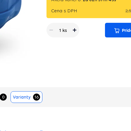
Cena s DPH
2,
Prid
1 ks
0
Varianty
16