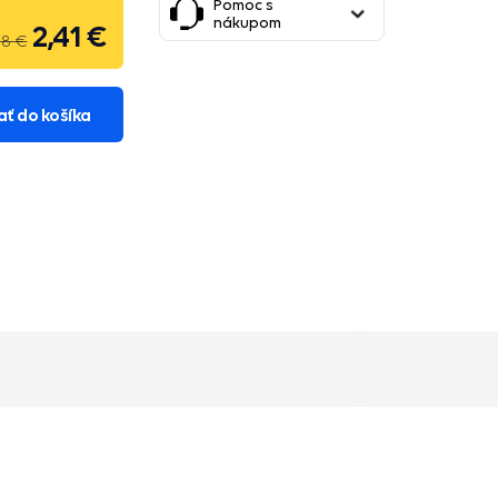
Pomoc s
nákupom
2,41 €
58 €
ať do košíka