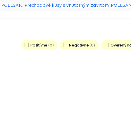
POELSAN
,
Prechodové kusy s vnútorným závitom, POELSA
Pozitívne
0
Negatívne
0
Overený n