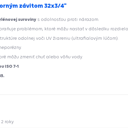
torným závitom 32x3/4"
ylénovej suroviny
s odolnosťou proti nárazom.
raňuje problémom, ktoré môžu nastať v dôsledku rozdielov 
ruktúre odolnej voči UV žiareniu (ultrafialovým lúčom).
neporézny.
toré môžu zmeniť chuť alebo vôňu vody.
u ISO 7-1
.
5.
2 roky