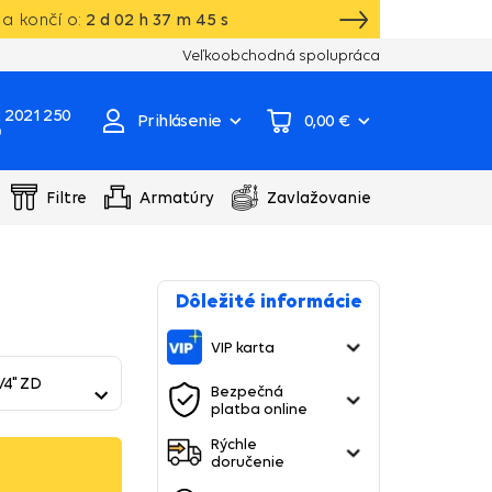
a končí o:
2
d
02
h
37
m
44
s
Vlastný sklad, výroba, servisné centrum čer
Veľkoobchodná spolupráca
 2021 250
Prihlásenie
0,00 €
0
Filtre
Armatúry
Zavlažovanie
Dôležité informácie
VIP karta
/4" ZD
Bezpečná
platba online
Rýchle
doručenie