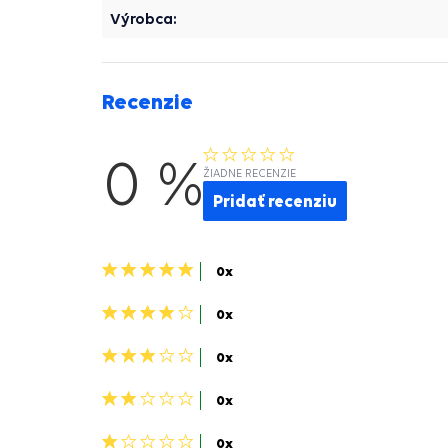
Výrobca:
Recenzie
0 %
ŽIADNE RECENZIE
Pridať recenziu
5
0x
hviezdičiek>
4
0x
hviezdičky>
3
0x
hviezdičky>
2
0x
hviezdičky>
1
0x