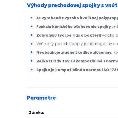
Výhody prechodovej spojky s vnú
Je vyrobená z vysoko kvalitnej polyprop
Funkcia kónického uťahovania spojky
zab
Zabraňujú tvorbe rias a baktérií
vďaka št
Vnútorný povrch spojky je homogénny a 
Neobsahuje žiadne škodlivé zlúčeniny
, k
Veľkosti závitov sú kompatibilné s normo
Spojka je kompatibilná s normou ISO 1788
Parametre
Záruka: