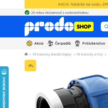
AKCIA: Nádrže na vodu -29%
20 rokov skúseností s vodotechnikou
Akcia
Čerpadlá
Príslušenstvo
PE tvarovky, drenáž, klapky
PE tvarovky a rúry
-7
%