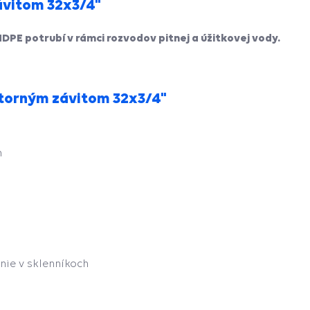
ávitom 32x3/4"
HDPE potrubí v rámci
rozvodov pitnej a úžitkovej vody.
útorným závitom 32x3/4"
h
ie v sklenníkoch