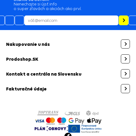
Nenechajte si újsť info
o super zľavách a akciách ako prví.
Nakupovanie u nás
Prodoshop.SK
Kontakt a centrála na Slovensku
Fakturačné údaje