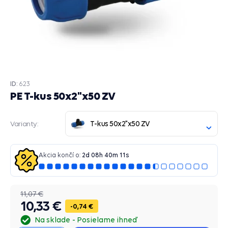
ID:
623
PE T-kus 50x2"x50 ZV
T-kus 50x2"x50 ZV
Varianty:
Akcia končí o:
2
d
08
h
40
m
11
s
11,07 €
10,33 €
0,74 €
Na sklade
Posielame ihneď