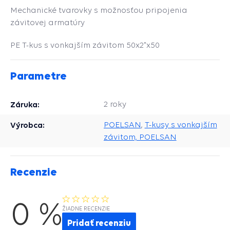
Mechanické tvarovky s možnosťou pripojenia
závitovej armatúry
PE T-kus s vonkajším závitom 50x2"x50
Parametre
Záruka:
2 roky
Výrobca:
POELSAN
,
T-kusy s vonkajším
závitom, POELSAN
Recenzie
0 %
ŽIADNE RECENZIE
Pridať recenziu