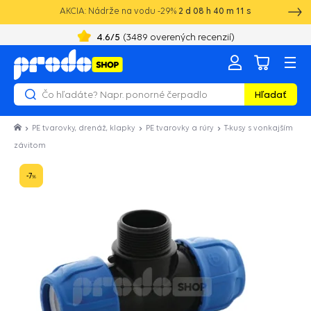
AKCIA: Nádrže na vodu -29%
2
d
08
h
40
m
11
s
+421 52 2021 250
8:00 - 16:00
4.6
/5
(
3489
overených recenzií)
Hľadať
PE tvarovky, drenáž, klapky
PE tvarovky a rúry
T-kusy s vonkajším
závitom
-7
%