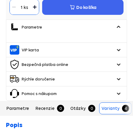
Do košíka
1 ks
Parametre
VIP karta
Bezpečná platba online
Rýchle doručenie
Pomoc s nákupom
Parametre
Recenzie
0
Otázky
0
Varianty
4
Popis