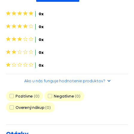
5
0x
hviezdičiek>
4
0x
hviezdičky>
3
0x
hviezdičky>
2
0x
hviezdičky>
1
0x
hviezdička>
Ako u nás funguje hodnotenie produktov?
Pozitívne
0
Negatívne
0
Overený nákup
0
Otázky