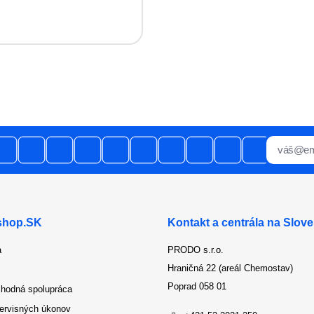
pracovný deň po objednávke a nie p
urgencii telefonicky
shop.SK
Kontakt a centrála na Slov
a
PRODO s.r.o.
Hraničná 22 (areál Chemostav)
Poprad 058 01
hodná spolupráca
ervisných úkonov