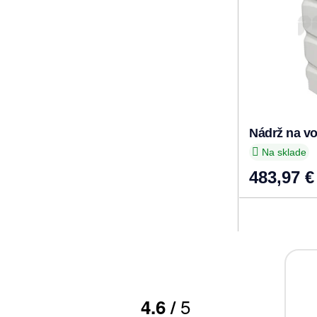
Nádrž na vo
Na sklade
483,97 €
026
29.07.2026
5
4.6
/
a bola rýchla a v
Dlhšia dodacia doba. Inak spokojny
ku