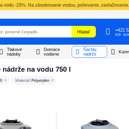
 vodu -29%. Na zásobovanie vodou, polievanie, zavlažovanie. 
+421 5
Hľadať
8:00 - 16:0
Tlakové
Domáce
Šachty,
Kúren
nádoby
vodárne
nádrže
 nádrže na vodu 750 l
50
Materiál:
Polyetylén