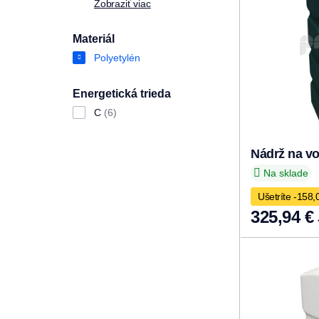
Zobraziť viac
Materiál
Polyetylén
Energetická trieda
C
(6)
Nádrž na v
Na sklade
Ušetríte -158,
325,94 €