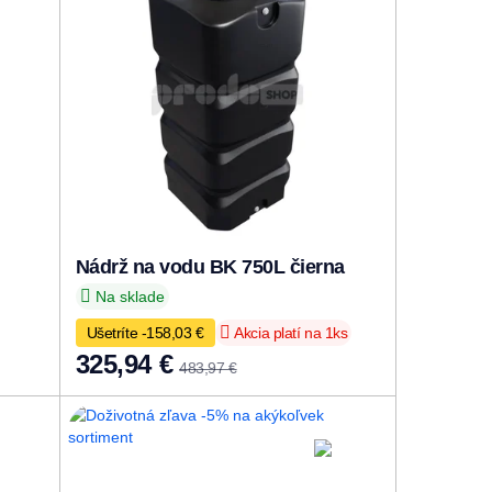
Nádrž na vodu BK 750L čierna
Na sklade
Ušetríte -158,03 €
Akcia platí na 1ks
325,94 €
483,97 €
Doživotná zľava
-5% na