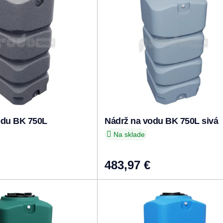
odu BK 750L
Nádrž na vodu BK 750L sivá
Na sklade
483,97 €