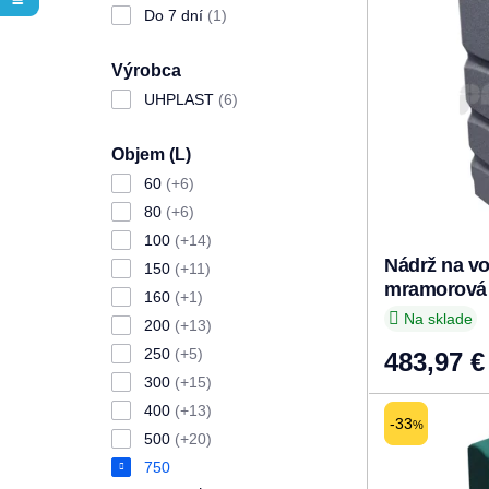
Do 7 dní
(1)
Výrobca
UHPLAST
(6)
Objem (L)
60
(+6)
80
(+6)
100
(+14)
Nádrž na v
150
(+11)
mramorová
160
(+1)
Na sklade
200
(+13)
250
(+5)
483,97 €
300
(+15)
400
(+13)
-33
%
500
(+20)
750