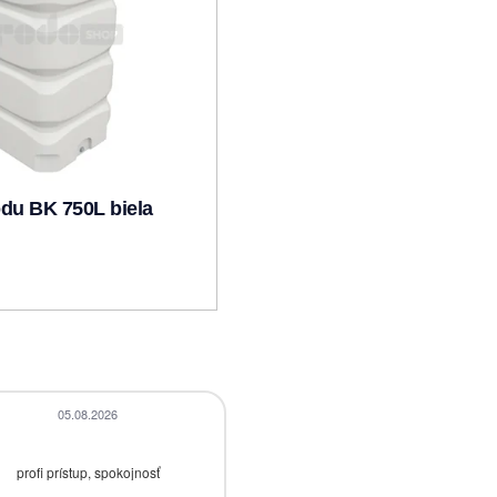
du BK 750L biela
05.08.2026
05.08.2026
profi prístup, spokojnosť
zaslanie tovaru skladom by som
očakával najneskôr nasledujúci