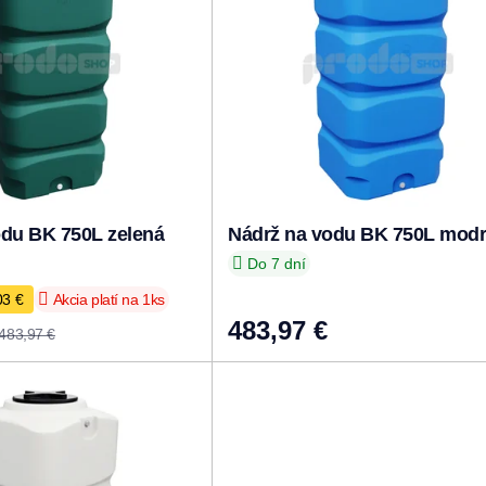
odu BK 750L zelená
Nádrž na vodu BK 750L mod
Do 7 dní
03 €
Akcia platí na 1ks
483,97 €
483,97 €