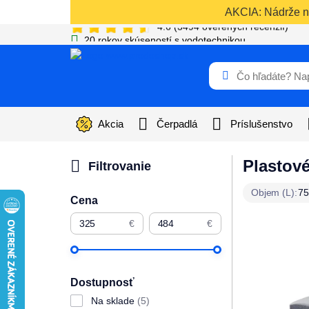
AKCIA: Nádrže na
4.6
(
3494
overených recenzií)
20 rokov skúseností s vodotechnikou
Akcia
Čerpadlá
Príslušenstvo
Plastové
Filtrovanie
Objem (L):
7
Cena
€
€
Dostupnosť
Na sklade
(5)