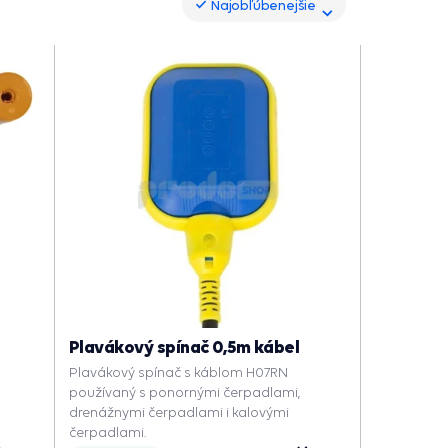
Najobľúbenejšie
Najobľúbenejšie
Plavákový spínač 0,5m kábel
Plavákový spínač s káblom H07RN
používaný s ponornými čerpadlami,
drenážnymi čerpadlami i kalovými
čerpadlami.