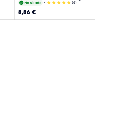
(6)
Na sklade
5
hviezdičiek
8,86 €