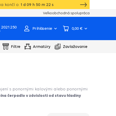
a končí o:
1
d
09
h
50
m
22
s
Vlastný sklad, výroba, servisné centrum čer
Veľkoobchodná spolupráca
 2021 250
Prihlásenie
0,00 €
0
Filtre
Armatúry
Zavlažovanie
ojení s ponornými kalovými alebo ponornými
ína čerpadlo v závislosti od stavu hladiny