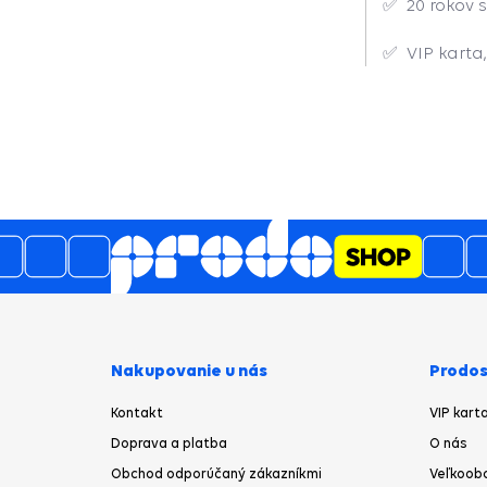
✅
20 rokov 
✅
VIP karta
5
4.6
/
3489
názory
z
o
prac