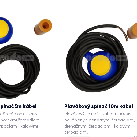
pínač 5m kábel
Plavákový spínač 10m kábel
nač s káblom H07RN
Plavákový spínač s káblom H07RN
onornými čerpadlami,
používaný s ponornými čerpadlami,
rpadlami i kalovými
drenážnymi čerpadlami i kalovými
čerpadlami.