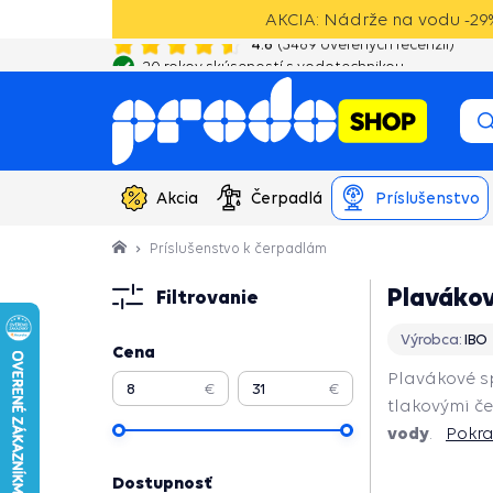
AKCIA: Nádrže na vodu -29%
4.6
(
3489
overených recenzií)
20 rokov skúseností s vodotechnikou
Akcia
Čerpadlá
Príslušenstvo
Príslušenstvo k čerpadlám
Plavákov
Filtrovanie
Výrobca:
IBO
Cena
Plavákové s
€
€
tlakovými č
vody
.
Pokra
Pokračovať
Dostupnosť