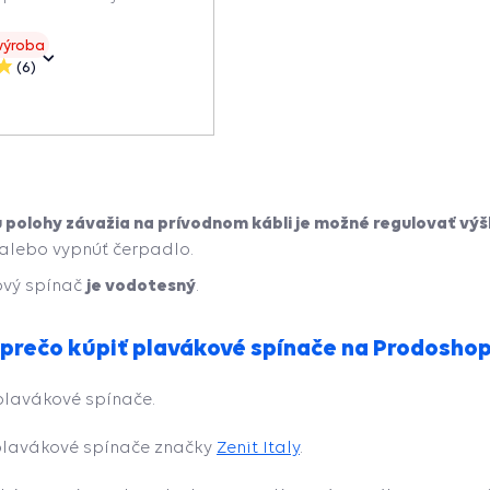
výroba
(6)
polohy závažia na prívodnom kábli je možné regulovať výš
alebo vypnúť čerpadlo.
je vodotesný
ový spínač
.
 prečo kúpiť plavákové spínače na Prodosho
plavákové spínače.
lavákové spínače značky
Zenit Italy
.