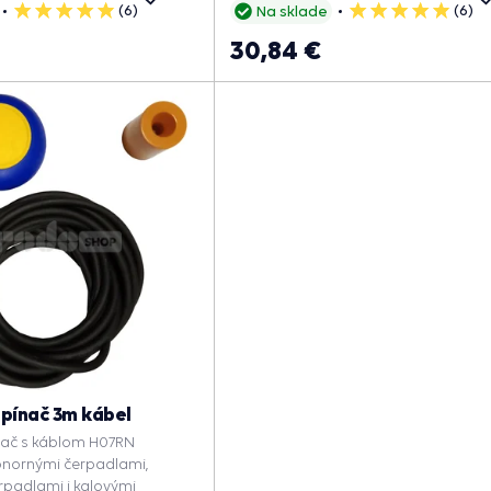
(6)
(6)
Na sklade
5
5
hviezdičiek
hviezdičiek
30,84 €
pínač 3m kábel
nač s káblom H07RN
onornými čerpadlami,
rpadlami i kalovými