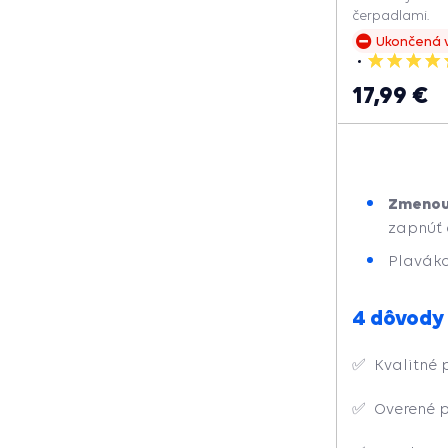
čerpadlami.
Ukončená 
5
hviezdičiek
17,99 €
Zmenou 
zapnúť 
Plavák
4 dôvody
✅
Kvalitné 
✅ Overené p