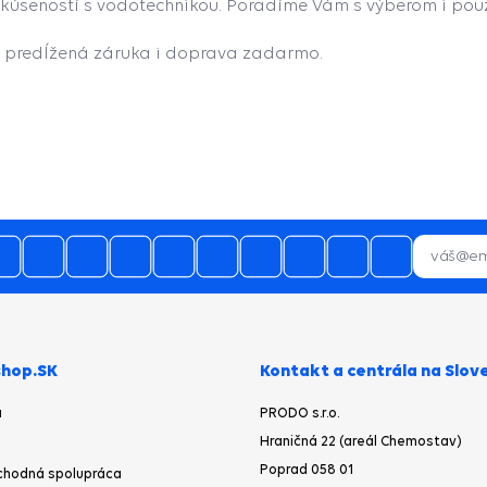
skúseností s vodotechnikou. Poradíme Vám s výberom i pou
, predĺžená záruka i doprava zadarmo.
05.08.2026
profi prístup, spokojnosť
05.08.2026
aslanie tovaru skladom by som
čakával najneskôr nasledujúci
ovný deň po objednávke a nie po
urgencii telefonicky
05.08.2026