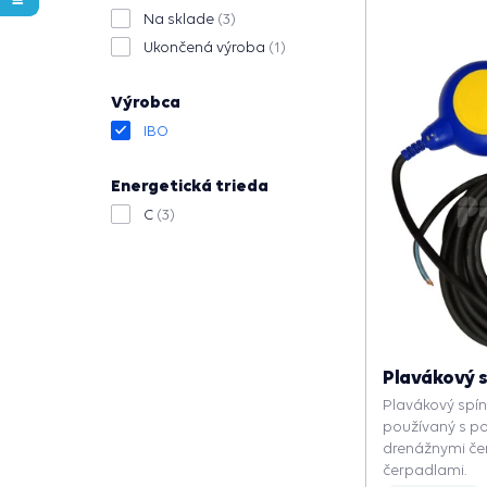
Na sklade
(3)
Ukončená výroba
(1)
Výrobca
IBO
Energetická trieda
C
(3)
Plavákový s
Plavákový spí
používaný s p
drenážnymi če
čerpadlami.