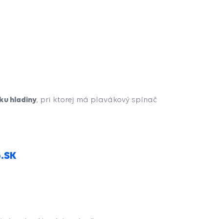
ku hladiny
, pri ktorej má plavákový spínač
p.SK