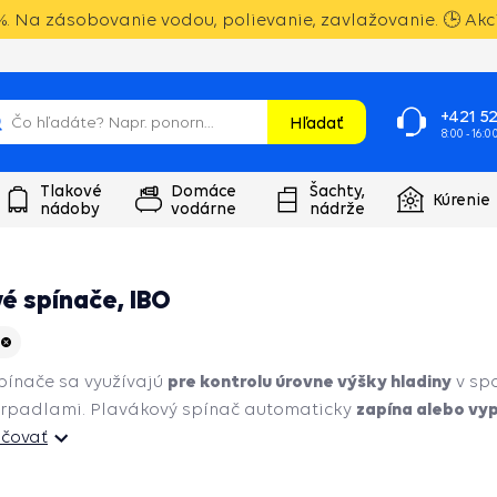
. Na zásobovanie vodou, polievanie, zavlažovanie. 🕒 Akci
+421 52
Hľadať
8:00 - 16:0
Tlakové
Domáce
Šachty,
Kúrenie
nádoby
vodárne
nádrže
é spínače, IBO
pre kontrolu úrovne výšky hladiny
pínače sa využívajú
v sp
zapína alebo vyp
erpadlami. Plavákový spínač automaticky
čovať