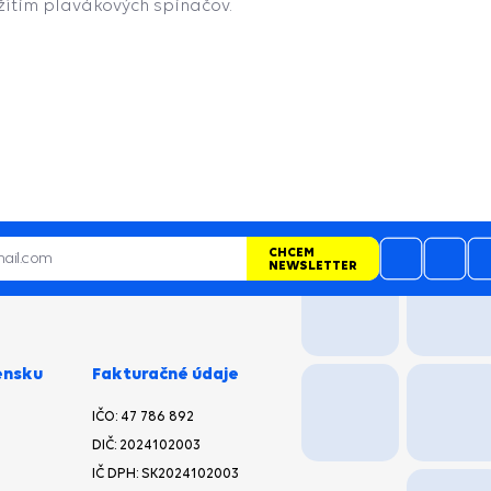
žitím plavákových spínačov.
CHCEM
NEWSLETTER