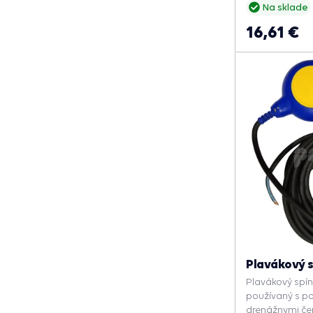
Na sklade
16,61 €
Plavákový s
Plavákový spí
používaný s p
drenážnymi če