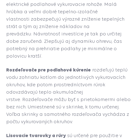
elektrické podlahové vykurovacie rohože. Malá
hrúbka a veľmi dobré tepelno-izolačné
vlastnosti zabezpečujú výrazné zníženie tepelných
strát a tým aj zníženie nákladov na
prevádzku. Návratnosť investície je tak po určitej
dobe zaručená. Zlepšujú aj dynamiku ohrevu, čas
potrebný na prehriatie podlahy je minimálne o
polovicu kratší.
Rozdeľovače pre podlahové kúrenie
rozdeľujú teplú
vodu zohriatu kotlom do jednotlivých vykurovacích
okruhov, kde potom prostredníctvom rúrok
odovzdávajú teplo akumulačnej
vrstve. Rozdeľovače môžu byť s prietokomermi alebo
bez nich. Umiestnené sú v skrinke, k tomu určenej.
Voľba skrinky a samotného rozdeľovača vychádza z
počtu vykurovaných okruhov.
Lisovacie tvarovky a rúry
sú určené pre použitie v