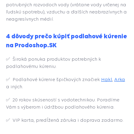
potrubných rozvodoch vody (vrátane vody určenej na
ľudskú spotrebu), vzduchu a ďalších neabrazívnych a
neagresívnych médií.
4 dôvody prečo kúpiť podlahové kúrenie
na Prodoshop.SK
✅ Široká ponuka produktov potrebných k
podlahovému kúreniu.
✅ Podlahové kúrenie špičkových značiek
Hakl
,
Arka
a iných.
✅ 20 rokov skúseností s vodotechnikou. Poradíme
Vám s výberom i údržbou podlahového kúrenia.
✅ VIP karta, predĺžená záruka i doprava zadarmo.