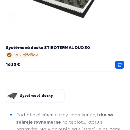
Systémová doska STIROTERMAL DUO 30
Do 2 týždňov
16,10 €
Prida
do
košík
Systémové dosky
izba na
Podlahové kúrenie izby neprekuruje,
zohreje rovnomerne
na teplotu, ktorú si
nastavíte. Najviac tepla sa sústreďuje pri zemi,