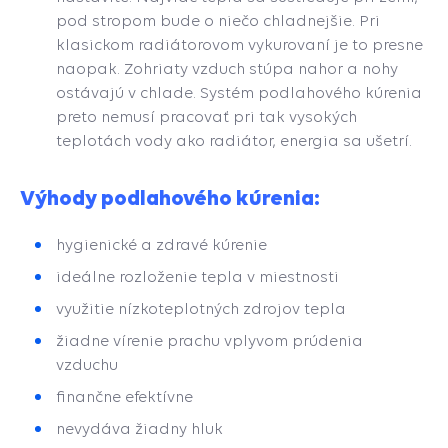
pod stropom bude o niečo chladnejšie. Pri
klasickom radiátorovom vykurovaní je to presne
naopak. Zohriaty vzduch stúpa nahor a nohy
ostávajú v chlade. S
ystém podlahového kúrenia
preto nemusí pracovať pri tak vysokých
teplotách vody ako radiátor, energia sa ušetrí.
Výhody podlahového kúrenia:
hygienické a zdravé kúrenie
ideálne rozloženie tepla v miestnosti
využitie nízkoteplotných zdrojov tepla
žiadne vírenie prachu vplyvom prúdenia
vzduchu
finančne efektívne
nevydáva žiadny hluk