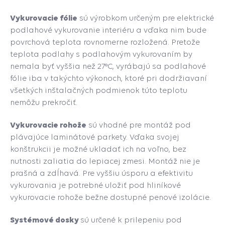
Vykurovacie fólie
sú výrobkom určeným pre elektrické
podlahové vykurovanie interiéru a vďaka nim bude
povrchová teplota rovnomerne rozložená.
Pretože
teplota podlahy s podlahovým vykurovaním by
nemala byť vyššia než 27°C, vyrábajú sa podlahové
fólie iba v takýchto výkonoch, ktoré pri dodržiavaní
všetkých inštalačných podmienok túto teplotu
nemôžu prekročiť.
Vykurovacie rohože
sú vhodné pre montáž pod
plávajúce laminátové parkety. Vďaka svojej
konštrukcii
je možné ukladať ich na voľno, bez
nutnosti zaliatia do lepiacej zmesi. Montáž nie je
prašná a zdĺhavá. Pre vyššiu úsporu a efektivitu
vykurovania je potrebné uložiť pod hliníkové
vykurovacie rohože bežne dostupné penové izolácie.
Systémové dosky
sú určené k prilepeniu pod