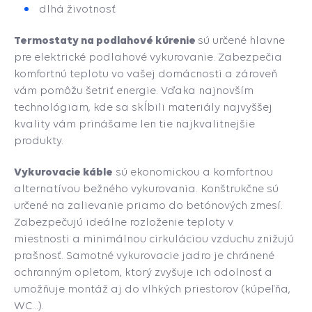
dlhá životnosť
Termostaty na podlahové kúrenie
sú určené hlavne
pre elektrické podlahové vykurovanie. Zabezpečia
komfortnú teplotu vo vašej domácnosti a zároveň
vám pomôžu šetriť energie.
Vďaka najnovším
technológiam, kde sa skĺbili materiály najvyššej
kvality vám prinášame len tie najkvalitnejšie
produkty.
Vykurovacie káble
sú ekonomickou a komfortnou
alternatívou bežného vykurovania. Konštrukčne sú
určené na zalievanie priamo do betónových zmesí.
Z
abezpečujú ideálne rozloženie teploty v
miestnosti a minimálnou cirkuláciou vzduchu znižujú
prašnosť. Samotné vykurovacie jadro je chránené
ochranným opletom, ktorý zvyšuje ich odolnosť a
umožňuje montáž aj do vlhkých priestorov (kúpeľňa,
WC...).