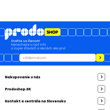
Staňte sa členom!
Nenechajte si újsť info
o super zľavách a akciách ako prví.
Nakupovanie u nás
Prodoshop.SK
Kontakt a centrála na Slovensku