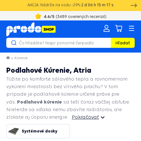
AKCIA: Nádrže na vodu -29%
2
d
06
h
15
m
16
s
+421 52 2021 250
8:00 - 16:00
4.6
/5
(
3489
overených recenzií)
Hľadať
Kúrenie
Podlahové Kúrenie, Atria
Túžite po komforte sálavého tepla a rovnomernom
vykúrení miestnosti bez vírivého prachu? V tom
prípade je podlahové kúrenie určené práve pre
Podlahové kúrenie
vás.
sa teší čoraz väčšej obľube.
Nielenže sa vďaka nemu zbavíte radiátorov, ale
získate aj úsporu energie.
Pokračovať
Pokračovať
Systémové dosky