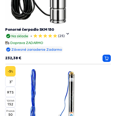
Ponorné čerpadlo SKM 150
(25)
Na sklade
5
hviezdičiek
Doprava ZADARMO
Závesné zariadenie Zadarmo
232,38 €
Prida
do
košík
-5
%
3"
RTS
Výtlak
152
Prietok
50