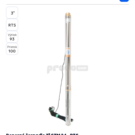
Prida
do
košík
3"
RTS
Výtlak
93
Prietok
100