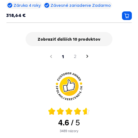
Záruka 4 roky
Závesné zariadenie Zadarmo
318,64 €
Prida
do
košík
Zobraziť ďalších 10 produktov
strana
Predchádzajúca
1
2
Nasledujúca
strana
5
4.6
/
3489
názory