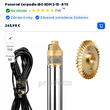
Ponorné čerpadlo IBO SDM 3-15 - RTS
(14)
Na sklade
5
hviezdičiek
Záruka 4 roky
Závesné zariadenie Zadarmo
265,98 €
Prida
do
košík
4"
Výtlak
110
Prietok
50