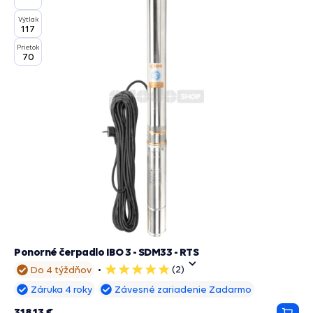
Výtlak
117
Prietok
70
Ponorné čerpadlo IBO 3 - SDM33 - RTS
(2)
Do 4 týždňov
5
hviezdičiek
Záruka 4 roky
Závesné zariadenie Zadarmo
318,13 €