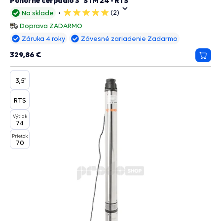
Ponorné čerpadlo 3" STM 24 - RTS
(2)
Na sklade
5
hviezdičiek
Doprava ZADARMO
Záruka 4 roky
Závesné zariadenie Zadarmo
329,86 €
Prida
do
košík
3,5"
RTS
Výtlak
74
Prietok
70