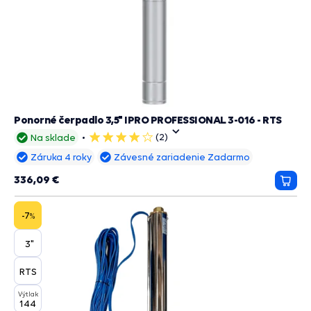
Ponorné čerpadlo 3,5" IPRO PROFESSIONAL 3-016 - RTS
(2)
Na sklade
4
hviezdičky
Záruka 4 roky
Závesné zariadenie Zadarmo
336,09 €
Prida
do
košík
-7
%
3"
RTS
Výtlak
144