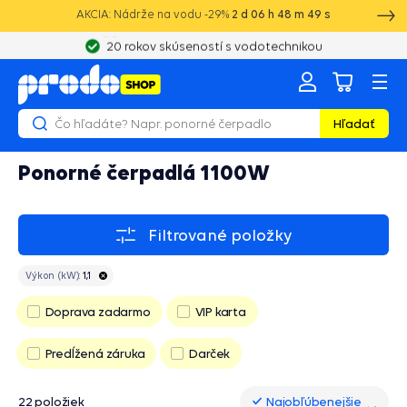
AKCIA: Nádrže na vodu -29%
2
d
06
h
48
m
48
s
20 rokov skúseností s vodotechnikou
Hľadať
Ponorné čerpadlá 1100W
Filtrované položky
Výkon (kW):
1,1
Doprava zadarmo
VIP karta
Predĺžená záruka
Darček
22 položiek
Najobľúbenejšie
Najobľúbenejšie