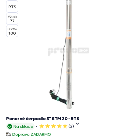
RTS
Výtlak
77
Prietok
100
Ponorné čerpadlo 3" STM 20 - RTS
(2)
Na sklade
5
hviezdičiek
Doprava ZADARMO