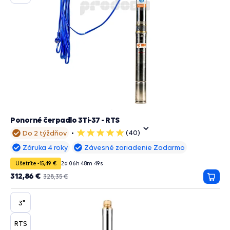
Ponorné čerpadlo 3Ti-37 - RTS
(40)
Do 2 týždňov
5
hviezdičiek
Záruka 4 roky
Závesné zariadenie Zadarmo
Ušetríte -15,49 €
2
d
06
h
48
m
48
s
312,86 €
328,35 €
Prida
do
košík
3"
RTS