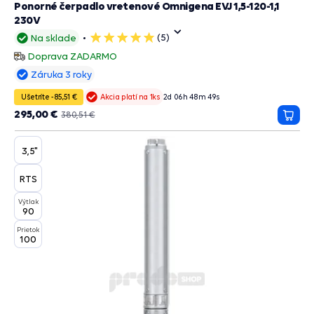
Ponorné čerpadlo vretenové Omnigena EVJ 1,5-120-1,1
230V
(5)
Na sklade
5
hviezdičiek
Doprava ZADARMO
Záruka 3 roky
Ušetríte -85,51 €
2
d
06
h
48
m
48
s
Akcia platí na 1ks
295,00 €
380,51 €
Prida
do
košík
3,5"
RTS
Výtlak
90
Prietok
100