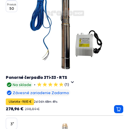
Prietok
50
Ponorné čerpadlo 3Ti-33 - RTS
(1)
Na sklade
5
hviezdičiek
Závesné zariadenie Zadarmo
Ušetríte -19,93 €
2
d
06
h
48
m
48
s
278,96 €
298,89 €
Prida
do
košík
3"