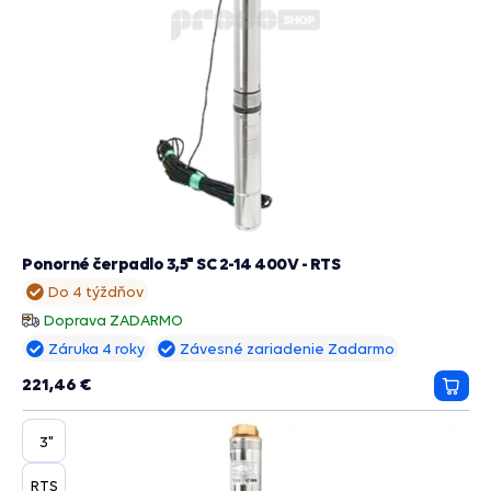
Ponorné čerpadlo 3,5" SC 2-14 400V - RTS
Do 4 týždňov
Doprava ZADARMO
Záruka 4 roky
Závesné zariadenie Zadarmo
221,46 €
Prida
do
košík
3"
RTS