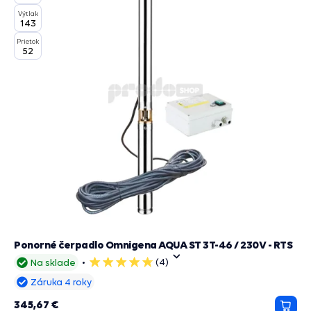
Výtlak
143
Prietok
52
Ponorné čerpadlo Omnigena AQUA ST 3T-46 / 230V - RTS
(4)
Na sklade
5
hviezdičiek
Záruka 4 roky
345,67 €