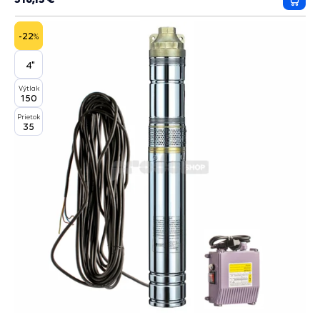
Prida
do
košík
-22
%
4"
Výtlak
150
Prietok
35