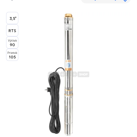
3,5"
RTS
Výtlak
90
Prietok
105