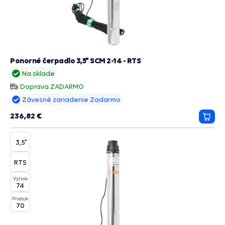
Ponorné čerpadlo 3,5" SCM 2-14 - RTS
Na sklade
Doprava ZADARMO
Závesné zariadenie Zadarmo
236,82 €
Prida
do
košík
3,5"
RTS
Výtlak
74
Prietok
70