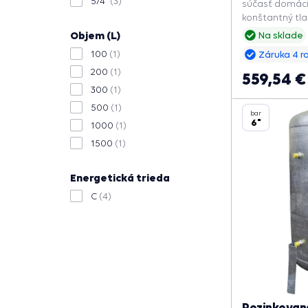
5/4"
(3)
súčasť domáci
konštantný tla
zapnutí čerpad
Objem (L)
Na sklade
životnosť.
100
(1)
Záruka 4 r
200
(1)
559,54 €
300
(1)
500
(1)
bar
6"
1000
(1)
1500
(1)
Energetická trieda
C
(4)
Pozinkovan