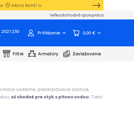
 🕒 Akcia končí o:
Vlastný sklad, výroba, servisné centrum čer
Veľkoobchodná spolupráca
 2021 250
Prihlásenie
0,00 €
0
Filtre
Armatúry
Zavlažovanie
omáce vodárne, prečerpávacie stanice,
sú vhodné pre styk s pitnou vodou.
odou,
Tieto