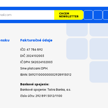
CHCEM
NEWSLETTER
ensku
Fakturačné údaje
IČO: 47 786 892
DIČ: 2024102003
IČ DPH: SK2024102003
Sme platcami DPH.