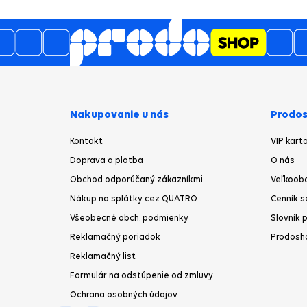
3489
názory
z
o
prac
J̌
Nakupovanie u nás
Prodos
Kontakt
VIP kart
Doprava a platba
O nás
Obchod odporúčaný zákazníkmi
Veľkoob