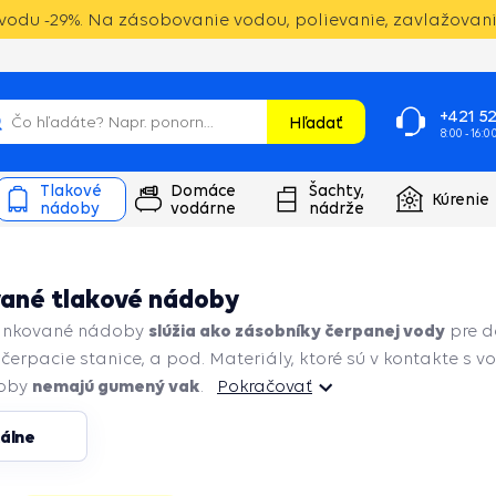
vodu -29%. Na zásobovanie vodou, polievanie, zavlažovanie.
+421 52
Hľadať
8:00 - 16:0
Tlakové
Domáce
Šachty,
Kúrenie
nádoby
vodárne
nádrže
ané tlakové nádoby
slúžia ako zásobníky čerpanej vody
zinkované nádoby
pre d
čerpacie stanice, a pod.
Materiály, ktoré sú v kontakte s v
nemajú gumený vak
doby
.
Pokračovať
kálne