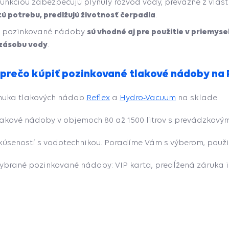
funkciou zabezpečujú plynulý rozvod vody, prevažne z vlast
ú potrebu, predlžujú životnosť čerpadla
.
sú vhodné aj pre použitie v priemyse
é pozinkované nádoby
 zásobu vody
.
 prečo kúpiť pozinkované tlakové nádoby na
nuka tlakových nádob
Reflex
a
Hydro-Vacuum
na sklade.
lakové nádoby v objemoch 80 až 1500 litrov s prevádzkovým
skúseností s vodotechnikou. Poradíme Vám s výberom, použi
vybrané pozinkované nádoby: VIP karta, predĺžená záruka
05.08.2026
profi prístup, spokojnosť