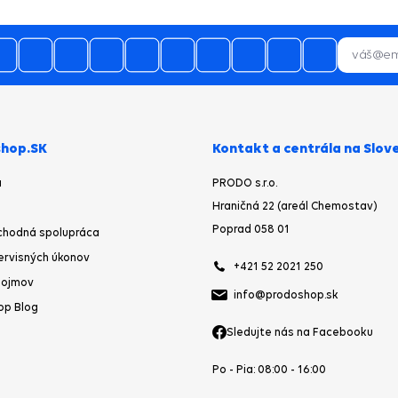
05.08.2026
aslanie tovaru skladom by som
čakával najneskôr nasledujúci
ovný deň po objednávke a nie po
urgencii telefonicky
05.08.2026
ano,bol som spokojný, budem vás
odporúčať
hop.SK
Kontakt a centrála na Slov
a
PRODO s.r.o.
Hraničná 22 (areál Chemostav)
04.08.2026
Poprad 058 01
chodná spolupráca