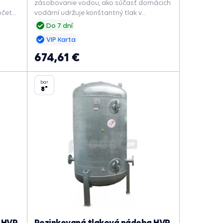
zásobovanie vodou, ako súčasť domácich
očet
vodární udržuje konštantný tlak v
systéme, znižuje počet zapnutí čerpadla a
Do 7 dní
predlžuje jeho životnosť.
VIP Karta
674,61 €
bar
8"
 HVP
Pozinkovaná tlaková nádoba HVP