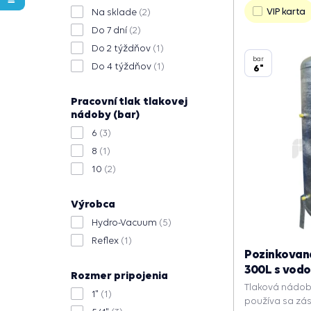
VIP karta
Na sklade
(2)
Do 7 dní
(2)
Do 2 týždňov
(1)
bar
Do 4 týždňov
(1)
6"
Pracovní tlak tlakovej
nádoby (bar)
6
(3)
8
(1)
10
(2)
Výrobca
Hydro-Vacuum
(5)
Reflex
(1)
Pozinkovan
300L s vod
Rozmer pripojenia
Tlaková nádoba
1"
(1)
používa sa zá