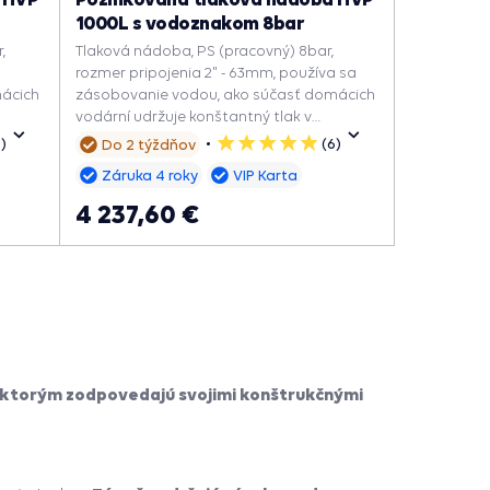
1000L s vodoznakom 8bar
,
Tlaková nádoba, PS (pracovný) 8bar,
rozmer pripojenia 2" - 63mm, používa sa
mácich
zásobovanie vodou, ako súčasť domácich
vodární udržuje konštantný tlak v
adla a
systéme, znižuje počet zapnutí čerpadla a
6)
(6)
Do 2 týždňov
5
predlžuje jeho životnosť.
hviezdičiek
Záruka 4 roky
VIP Karta
4 237,60 €
ktorým zodpovedajú svojimi konštrukčnými