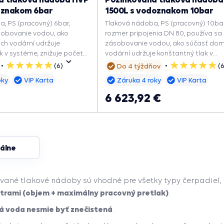
oznakom 6bar
1500L s vodoznakom 10bar
, PS (pracovný) 6bar,
Tlaková nádoba, PS (pracovný) 10bar
sobovanie vodou, ako
rozmer pripojenia DN 80, používa sa
ch vodární udržuje
zásobovanie vodou, ako súčasť do
k v systéme, znižuje počet
vodární udržuje konštantný tlak v
la a predlžuje jeho
systéme, znižuje počet zapnutí čerp
(6)
(
Do 4 týždňov
5
5
predlžuje jeho životnosť.
hviezdičiek
hviezdičiek
oky
VIP Karta
Záruka 4 roky
VIP Karta
6 623,92 €
kálne
vané tlakové nádoby sú vhodné pre všetky typy čerpadiel,
rami (objem + maximálny pracovný pretlak)
.
á voda nesmie byť znečistená
.