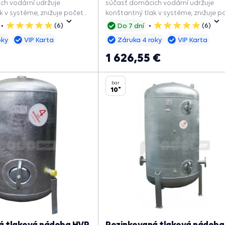
ch vodární udržuje
súčasť domácich vodární udržuje
k v systéme, znižuje počet
konštantný tlak v systéme, znižuje p
la a predlžuje jeho
zapnutí čerpadla a predlžuje jeho
(6)
(6)
Do 7 dní
5
5
životnosť.
hviezdičiek
hviezdičiek
oky
VIP Karta
Záruka 4 roky
VIP Karta
1 626,55 €
bar
10"
á tlaková nádoba HVP
Pozinkovaná tlaková nádoba