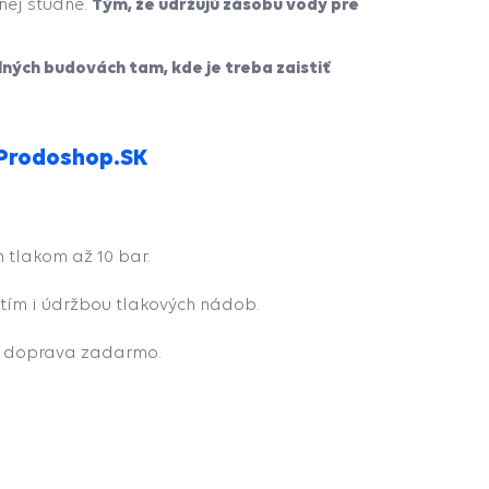
Tým, že udržujú zásobu vody pre
nej studne.
lných budovách tam, kde je treba zaistiť
 Prodoshop.SK
 tlakom až 10 bar.
tím i údržbou tlakových nádob.
 i doprava zadarmo.