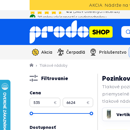
AKCIA: Nádrže na 
20 rokov skúseností s vodotechnikou
Akcia
Čerpadlá
Príslušenstvo
Tlakové nádoby
Pozinkov
Filtrovanie
Tlakové po
Cena
priemyselné 
tlakové ná
€
€
Pokračovať
Verti
Dostupnosť