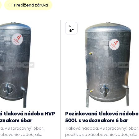
Predĺžená záruka
bar
6"
á tlaková nádoba HVP
Pozinkovaná tlaková nádoba
oznakom 6bar
500L s vodoznakom 6 bar
, PS (pracovný) 6bar,
Tlaková nádoba, PS (pracovný) 6bar,
sobovanie vodou, ako
používa sa zásobovanie vodou, ako