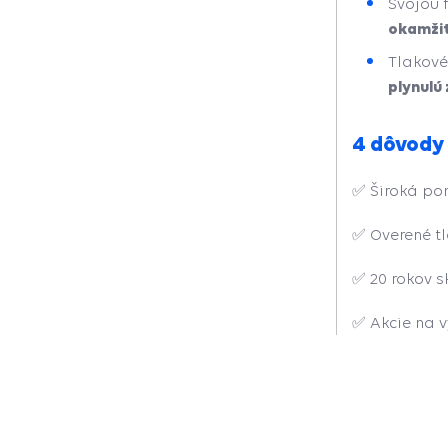
Svojou 
okamžit
Tlakov
plynulú
4 dôvody
✅
Široká po
✅
Overené t
✅
20 rokov 
✅
Akcie na 
5
4.6
/