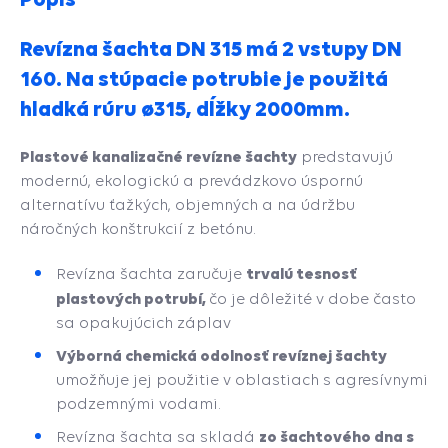
Revízna šachta DN 315 má 2 vstupy DN
160. Na stúpacie potrubie je použitá
hladká rúru ø315, dĺžky 2000mm.
Plastové kanalizačné revízne šachty
predstavujú
modernú, ekologickú a prevádzkovo úspornú
alternatívu ťažkých, objemných a na údržbu
náročných konštrukcií z betónu.
trvalú tesnosť
Revízna šachta zaručuje
plastových potrubí,
čo je dôležité v dobe často
sa opakujúcich záplav
Výborná chemická odolnosť revíznej šachty
umožňuje jej použitie v oblastiach s agresívnymi
podzemnými vodami.
zo šachtového dna s
Revízna šachta sa skladá