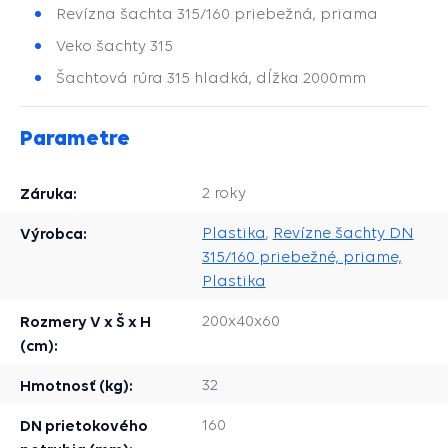
Revízna šachta 315/160 priebežná, priama
Veko šachty 315
Šachtová rúra 315 hladká, dĺžka 2000mm
Parametre
Záruka:
2 roky
Výrobca:
Plastika
,
Revízne šachty DN
315/160 priebežné, priame,
Plastika
Rozmery V x Š x H
200x40x60
(cm):
Hmotnosť (kg):
32
DN prietokového
160