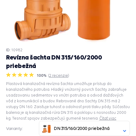
ID:
10982
Revízna šachta DN 315/160/2000
priebežná
100%
(
2
recenzie
)
Plastová kanalizačná revízna šachta umožňuje prístup do
kanalizačného potrubia. Hladký vnútorný povrch šachty zabraňuje
usadzovaniu sedimentov vo vnútri potrubia a odvod dažďových
vôd z komunikácií a budov. Rebrované dno šachty DN 315 má 2
vstupy DN 160. Zaisťuje tuhosť a odolnosť proti tlaku pôdy. Súčasťou
balenia je aj kanalizačná rúra DN 315 a poklopu s nosnosťou 2000
kg. Tesnosť spojov zabezpečujú gumené tesnenia.
Čítať viac
DN 315/160/2000 priebežná
Varianty: