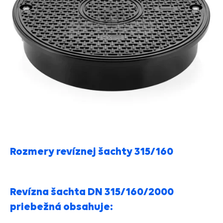
Rozmery revíznej šachty 315/160
Revízna šachta DN 315/160/2000
priebežná obsahuje: