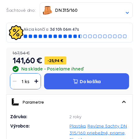
DN 315/160
Šachtové dno:
Akcia končí o:
3
d
10
h
06
m
46
s
167,54 €
141,60 €
25,94 €
Na sklade
Posielame ihneď
Do košíka
1 ks
Parametre
Záruka:
2 roky
Výrobca:
Plastika
,
Revízne šachty DN
315/160 priebežné, priame,