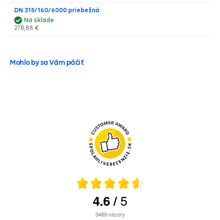
DN 315/160/6000 priebežná
Na sklade
278,88 €
Mohlo by sa Vám páčiť
5
4.6
/
3489
názory