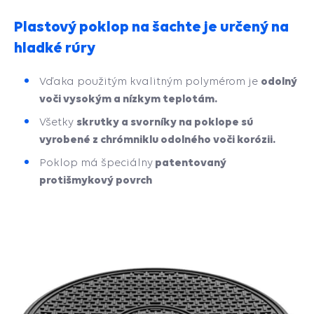
Plastový poklop na šachte je určený na
hladké rúry
odolný
Vďaka použitým kvalitným polymérom je
voči vysokým a nízkym teplotám.
skrutky a svorníky na poklope sú
Všetky
vyrobené z chrómniklu odolného voči korózii.
patentovaný
Poklop má špeciálny
protišmykový povrch