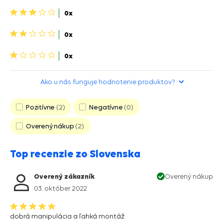
hviezdičky>
3
0x
hviezdičky>
2
0x
hviezdičky>
1
0x
hviezdička>
Ako u nás funguje hodnotenie produktov?
Pozitívne
2
Negatívne
0
Overený nákup
2
Top recenzie zo Slovenska
Overený zákazník
Overený nákup
03. október 2022
dobrá manipulácia a ľahká montáž