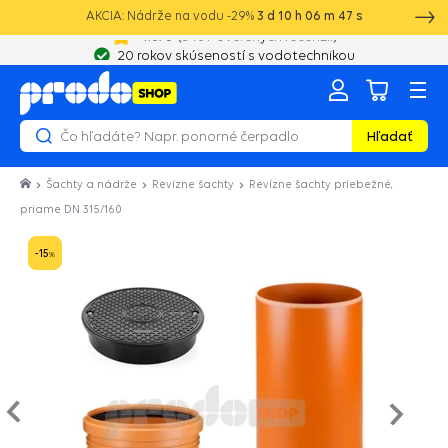
AKCIA: Nádrže na vodu -29%
3
d
10
h
06
m
46
s
20 rokov skúseností s vodotechnikou
Hľadať
Šachty a nádrže
Revízne šachty
Revízne šachty priebežné,
priame DN 315/160
-15
%
Nasled
e