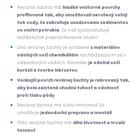
hladké vnútorné povrchy
Revízna šachta má
profilované tak, aby umožňovali nerušený voľný
tok vody, čo zabraňuje usadzovaniu sedimentov
vo vnútri potrubia
, čo tiež zjednodušuje
každoročné preplachovanie studní.
z materiálov
Dno revíznej šachty je vyrobené
odolných voči chemikáliám
nachádzajúcim sa v
je odolná
voči
odpadových vodách. Rovnako
korózii a tvorbe inkrustov.
Vonkajší povrch revíznej šachty je rebrovaný tak,
aby bola zaistená vhodnú tuhosť a odolnosť
proti tlaku pôdy
.
Revízna šachta má nízku hmotnosť čo
jednoduchú prepravu a montáž
umožňuje
dlhú životnosť a trvalú
Táto revízna šachta má
tesnosť