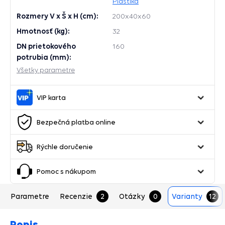
Plastika
Rozmery V x Š x H (cm):
200x40x60
Hmotnosť (kg):
32
DN prietokového
160
potrubia (mm):
Všetky parametre
VIP karta
Bezpečná platba online
Rýchle doručenie
Pomoc s nákupom
Parametre
Recenzie
2
Otázky
0
Varianty
12
Popis