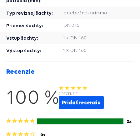
potrubia (mm):
Typ revíznej šachty:
priebežná-priama
Priemer šachty:
DN 315
Vstup šachty:
1 x DN 160
Výstup šachty:
1 x DN 160
Recenzie
100 %
2 RECENZIE
Pridať recenziu
5
2x
hviezdičiek>
4
0x