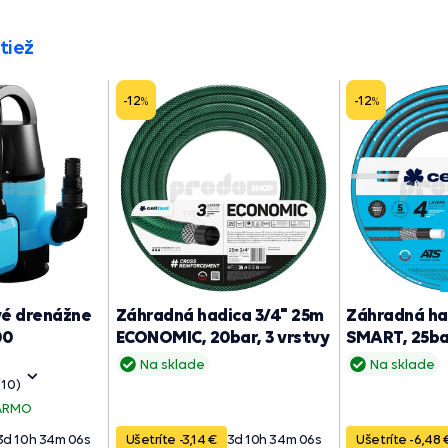
tiež
-12
-12
%
%
vé drenážne
Záhradná hadica 3/4" 25m
Záhradná ha
00
ECONOMIC, 20bar, 3 vrstvy
SMART, 25bar
Na sklade
Na sklade
(10)
ARMO
3
d
10
h
34
m
05
s
Ušetríte -3,14 €
3
d
10
h
34
m
05
s
Ušetríte -6,48 