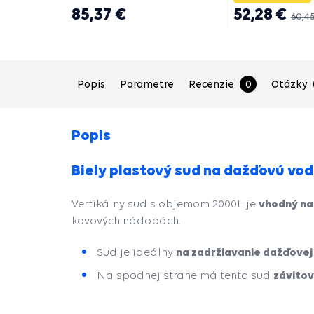
85,37 €
52,28 €
60,45
Popis
Parametre
Recenzie
0
Otázky
Popis
Biely plastový sud na dažďovú vod
vhodný na
Vertikálny sud s objemom 2000L je
kovových nádobách.
na zadržiavanie dažďovej
Sud je ideálny
závitov
Na spodnej strane má tento sud