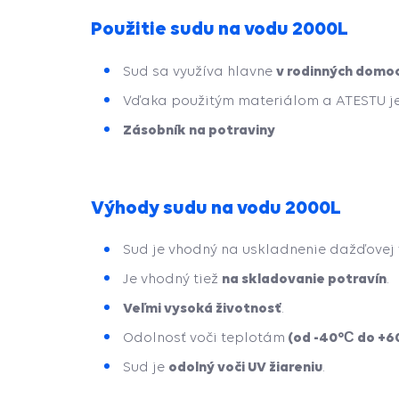
Použitie sudu na vodu 2000L
v rodinných domoc
Sud sa využíva hlavne
Vďaka použitým materiálom a ATESTU j
Zásobník na potraviny
Výhody sudu na vodu 2000L
Sud je vhodný na uskladnenie dažďovej 
na skladovanie potravín
Je vhodný tiež
.
Veľmi vysoká životnosť
.
(od -40°С do +6
Odolnosť voči teplotám
odolný voči UV žiareniu
Sud je
.