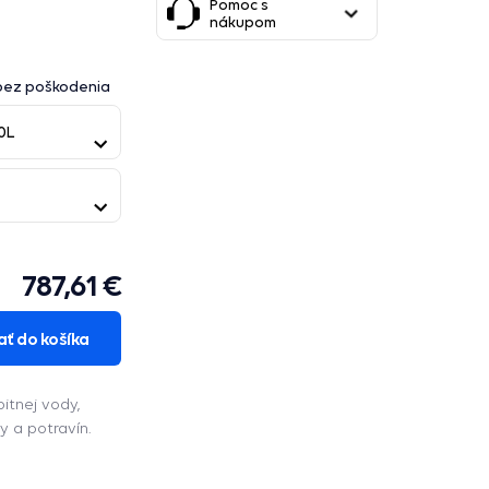
Pomoc s
nákupom
 bez poškodenia
0L
787,61 €
ať do košíka
itnej vody,
y a potravín.