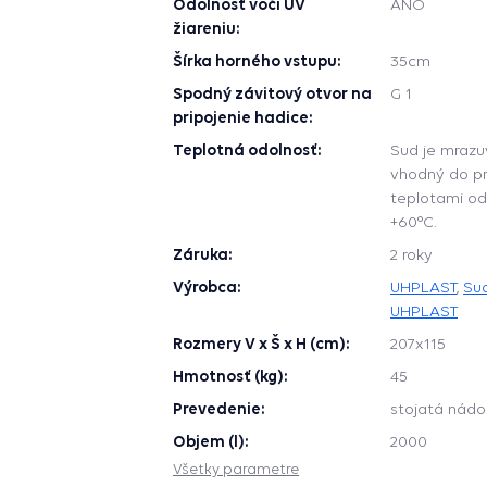
Odolnosť voči UV
ÁNO
žiareniu:
Šírka horného vstupu:
35cm
Spodný závitový otvor na
G 1
pripojenie hadice:
Teplotná odolnosť:
Sud je mrazu
vhodný do pr
teplotami od
+60°C.
Záruka:
2 roky
Výrobca:
UHPLAST
,
Sud
UHPLAST
Rozmery V x Š x H (cm):
207x115
Hmotnosť (kg):
45
Prevedenie:
stojatá nád
Objem (l):
2000
Všetky parametre