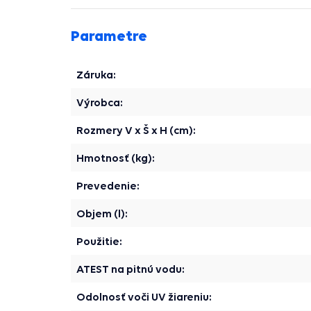
Parametre
Záruka:
Výrobca:
Rozmery V x Š x H (cm):
Hmotnosť (kg):
Prevedenie:
Objem (l):
Použitie:
ATEST na pitnú vodu:
Odolnosť voči UV žiareniu: