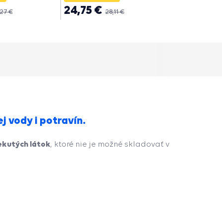
24,75 €
38,75 €
27 €
28,11 €
 vody i potravín.
ekutých látok
, ktoré nie je možné skladovať v