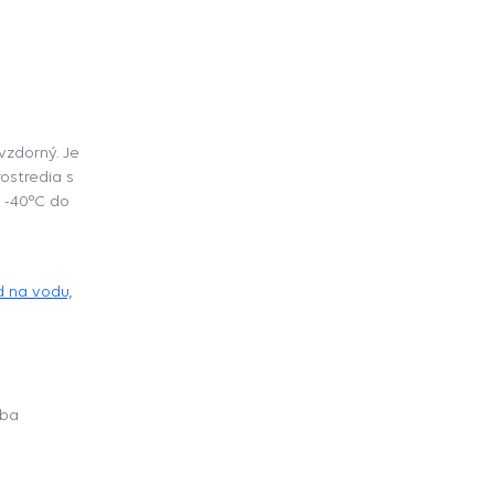
vzdorný. Je
ostredia s
 -40°C do
 na vodu,
oba