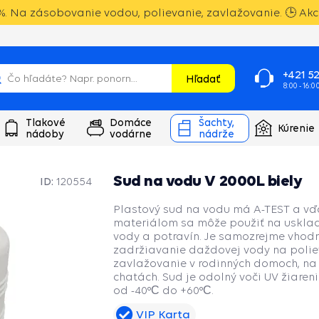
. Na zásobovanie vodou, polievanie, zavlažovanie. 🕒 Akci
+421 52
Hľadať
8:00 - 16:0
Tlakové
Domáce
Šachty,
Kúrenie
nádoby
vodárne
nádrže
Sud na vodu V 2000L biely
ID:
120554
Plastový sud na vodu má A-TEST a vď
materiálom sa môže použiť na usklad
vody a potravín. Je samozrejme vhodn
zadržiavanie daždovej vody na polie
zavlažovanie v rodinných domoch, na
chatách. Sud je odolný voči UV žiaren
od -40°С do +60°С.
VIP Karta