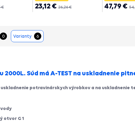
23,12 €
47,79 €
 €
26,26 €
54,
0
Varianty
6
u 2000L. Súd má A-TEST na uskladnenie pitnej
 uskladnenie potravinárskych výrobkov a na uskladnenie t
 vody
ý otvor G 1