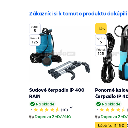
Zákazníci si k tomuto produktu dokúpili 
Výtlak
-14
%
5
Prietok
Výtlak
125
5
Prietok
125
Sudové čerpadlo IP 400
Ponorné kalo
RAIN
čerpadlo IP 4
Na sklade
Na sklade
(10)
5
5
hviezdičiek
hviezdičiek
Doprava ZADARMO
Doprava ZAD
Ušetríte -8,18 €