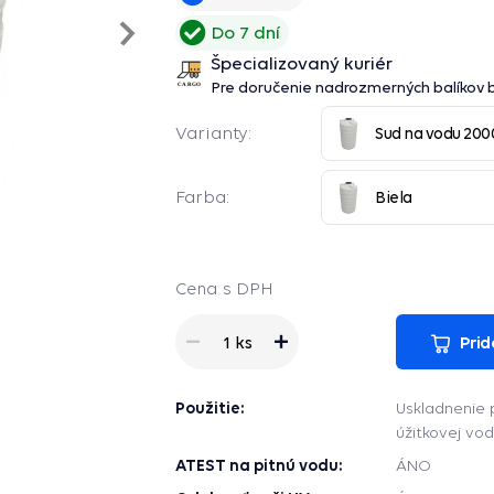
Nasledujúce
Do 7 dní
Špecializovaný kuriér
Pre doručenie nadrozmerných balíkov
Varianty:
Sud na vodu 200
Farba:
Biela
Cena s DPH
Prid
1 ks
Použitie:
Uskladnenie p
úžitkovej vod
ATEST na pitnú vodu:
ÁNO