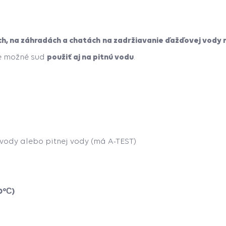
h, na záhradách a chatách
na zadržiavanie ďažďovej vody 
použiť aj na pitnú vodu
e možné sud
.
vody alebo pitnej vody (má A-TEST)
0°С)