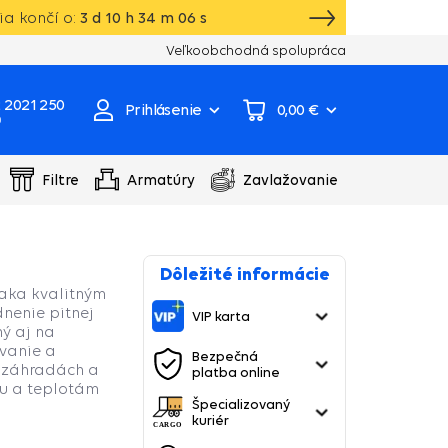
a končí o:
3
d
10
h
34
m
05
s
VIP karta, extra záruka, darčeky k vybraný
Veľkoobchodná spolupráca
 2021 250
Prihlásenie
0,00 €
0
Filtre
Armatúry
Zavlažovanie
Dôležité informácie
aka kvalitným
nenie pitnej
VIP karta
ý aj na
vanie a
Bezpečná
 záhradách a
platba online
iu a teplotám
Špecializovaný
kuriér