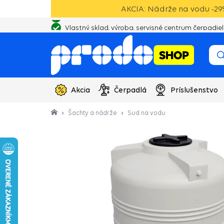
AKCIA: Nádrže na vodu -29%
Vlastný sklad, výroba, servisné centrum čerpadiel
Akcia
Čerpadlá
Príslušenstvo
Šachty a nádrže
Sud na vodu