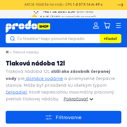
AKCIA: Nádrže na vodu -29%
1
d
07
h
14
m
49
s
+421 52 2021 250
8:00 - 16:00
4.6
/5
(
3489
overených recenzií)
Hľadať
Tlakové nádoby
Tlaková nádoba 12l
slúži ako zásobník čerpanej
Tlaková nádoba 12L
vody
pre
domáce vodárne
a priemyselné čerpacie
stanice. Môže byť priradená ku všetkým typom
čerpadiel
, ktoré nepresiahnu maximálny pracovný
pretlak tlakovej nádoby.
Pokračovať
Pokračovať
Filtrovanie