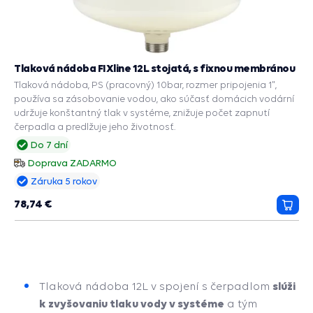
Tlaková nádoba FIXline 12L stojatá, s fixnou membránou
Tlaková nádoba, PS (pracovný) 10bar, rozmer pripojenia 1",
používa sa zásobovanie vodou, ako súčasť domácich vodární
udržuje konštantný tlak v systéme, znižuje počet zapnutí
čerpadla a predlžuje jeho životnosť.
Do 7 dní
Doprava ZADARMO
Záruka 5 rokov
78,74 €
Prida
do
košík
slúži
Tlaková nádoba 12L v spojení s čerpadlom
k zvyšovaniu tlaku vody v systéme
a tým