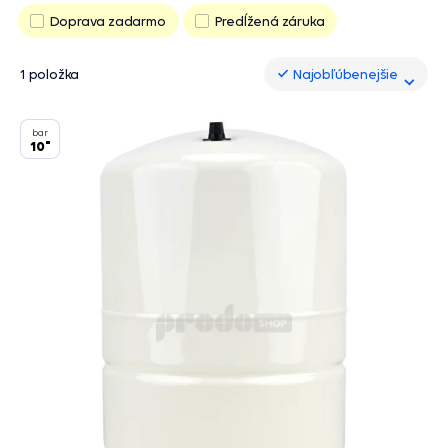
Doprava zadarmo
Predĺžená záruka
1 položka
Najobľúbenejšie
Najobľúbenejšie
bar
10"