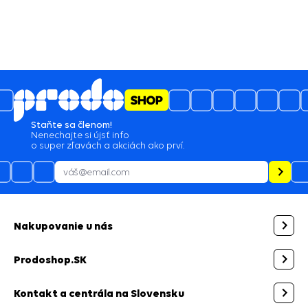
Staňte sa členom!
Nenechajte si újsť info
o super zľavách a akciách ako prví.
Nakupovanie u nás
Prodoshop.SK
Kontakt a centrála na Slovensku