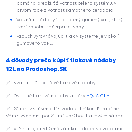
pomáha predĺžiť životnosť celého systému, v
prvom rade životnosť samotného čerpadla.
Vo vnútri nádoby je osadený gumený vak, ktorý
tvorí zásobu načerpanej vody.
Vzduch vyrovnávajúci tlak v systéme je v okolí
gumového vaku.
4 dôvody prečo kúpiť tlakové nádoby
12L na Prodoshop.SK
✅
Kvalitné 12L oceľové tlakové nádoby.
✅
Overené tlakové nádoby značky
AQUA OLA
.
✅
20 rokov skúseností s vodotechnikou. Poradíme
Vám s výberom, použitím i údržbou tlakových nádob.
✅
VIP karta, predĺžená záruka a doprava zadarmo.